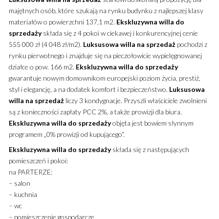
majętnych osób, które szukają na rynku budynku z najlepszej klasy
materiałów o powierzchni 137,1 m2.
Ekskluzywna
willa
do
sprzedaży
składa się z 4 pokoi w ciekawej i konkurencyjnej cenie
555 000 zł (4 048 zł/m2).
Luksusowa
willa
na sprzedaż
pochodzi z
rynku pierwotnego i znajduje się na pieczołowicie wypielęgnowanej
działce o pow. 166 m2.
Ekskluzywna
willa
do sprzedaży
gwarantuje nowym domownikom europejski poziom życia, prestiż,
styl i elegancję, a na dodatek komfort i bezpieczeństwo.
Luksusowa
willa
na sprzedaż
liczy 3 kondygnacje. Przyszli właściciele zwolnieni
są z konieczności zapłaty PCC 2%, a także prowizji dla biura.
Ekskluzywna
willa
do sprzedaży
objęta jest bowiem słynnym
programem „0% prowizji od kupującego”.
Ekskluzywna
willa
do sprzedaży
składa się z następujących
pomieszczeń i pokoi:
na PARTERZE:
– salon
– kuchnia
– wc
– pomieszczenie gospodarcze