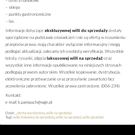
– centra handlowe
– sklepy
– punkty gastronomiczne
– las.
Informacje dotyczące
ekskluzywnej
willi
do sprzedaży
zostały
sporządzone na podstawie oświadczeń i nie są ofertą w rozumieniu
przepisów prawa, mają charakter wyłącznie informacyjny i mogą
podlegać aktualizacji, zalecamy ich osobistą weryfikację. Wszystkie
teksty, rysunki, zdjęcia
luksusowej
willi
na sprzedaż
oraz
wszystkie inne informacje opublikowane na niniejszych stronach
podlegają prawom autorskim. Wszelkie kopiowanie, dystrybucja,
elektroniczne przetwarzanie oraz przesyłanie zawartości bez
zezwolenia zabronione. Wszelkie prawa zastrzeżone. (006-234)
Kontakt:
e-mail: k.pampuch@wgn.pl
Dział:
_oferta wyróżniona
,
wille na sprzedaż
Tagi:
wille Katowice do sprzedaży
,
wille na sprzedaż
,
wille sprzedaż