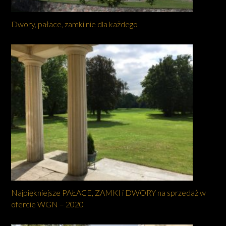
Dwory, pałace, zamki nie dla każdego
Najpiękniejsze PAŁACE, ZAMKI i DWORY na sprzedaż w
ofercie WGN – 2020