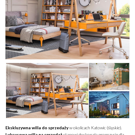
Ekskluzywna
willa
do sprzedaży
w okolicach Katowic (śląskie).
Luksusowa
willa
na sprzedaż
stanowi doskonałą propozycję dla