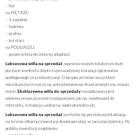
– hol
na PIĘTRZE:
– 3 sypialnie
– łazienka
– pralnia
– korytarz
na PODDASZU:
– powierzchnia do własnej adaptacji.
Luksusowa
willa
na sprzedaż
zapewnia nowym lokatorom duże
poczucie komfortu dzięki rozprowadzonej instalacji ogrzewania
podłogowego oraz klimatyzacji. O bezpieczeństwo wszystkich
mieszkańców troszczą się antywłamaniowe drzwi zewnętrzne znanej
marki.
Ekskluzywna
willa
do sprzedaży
naszpikowana jest
wieloma nowoczesnymi rozwiązaniami, jak np. światłowód do
Internetu, instalacja sanitarna, wideodomofon etc.
Luksusowa
willa
na sprzedaż
wyróżnia się prestiżową lokalizacją
na terenie elitarnej inwestycji deweloperskiej, w zacisznej dzielnicy. W
pobliżu inwestycji znajdziemy: