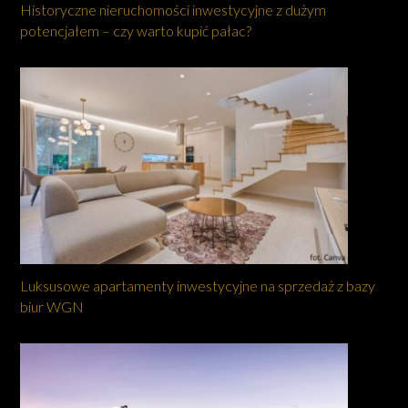
Historyczne nieruchomości inwestycyjne z dużym
potencjałem – czy warto kupić pałac?
Luksusowe apartamenty inwestycyjne na sprzedaż z bazy
biur WGN