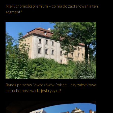
Nieruchomości premium – co ma do zaoferowania ten
segment?
Rynek pałaców i dworków w Polsce – czy zabytkowa
nieruchomość warta jest ryzyka?