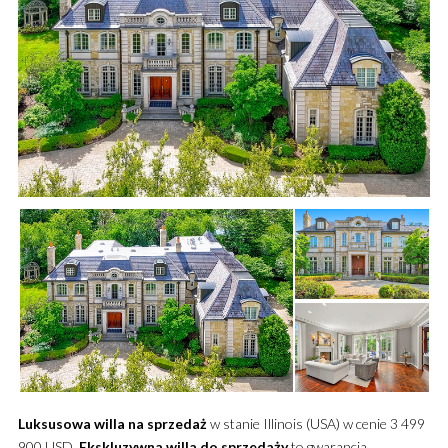
Luksusowa
willa
na sprzedaż
w stanie Illinois (USA) w cenie 3 499
900 USD.
Ekskluzywna
willa
do sprzedaży
to gwarancja