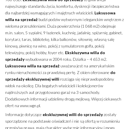
najwyższego standardu życia, komfortu, dyskrecji
i bezpieczeństwa
dla najbardziej wymagających i majętnych właścicieli.
Luksusowa
willa
na sprzedaż
budzi podziw wytwornym i eleganckim wnętrzem z
wieloma przeszkleniami. Duża powierzchnia (1 068 m2) obejmuje
m.in. salon, 5 sypialni, 9 łazienek, kuchnię, jadalnię, spiżarnię, gabinet,
korytarz, taras, bibliotekę, kilka balkonów, siłownię, własną salę
kinową, piwnicę na wino, pokój z symulatorem golfa, pokój
telewizyjny, pokój hobby, foyer etc.
Ekskluzywna
willa
do
sprzedaży
wybudowana w 2004 roku. Działka – 4 653 m2.
Luksusowa
willa
na sprzedaż
uważana jest na amerykańskim
rynku nieruchomości za prawdziwą perłę. Z okien oferowane
do
sprzedaży
ekskluzywnej
willi
rozciąga się nieprawdopodobny
widok na okolicę. Dla bogatych właścicieli i kolekcjonerów
najdroższych aut przygotowano garaż na 3 samochody.
Dodatkowych informacji udzielimy drogą mejlową. Więcej ciekawych
ofert na www.wgn.pl.
Informacje dotyczące
ekskluzywnej
willi
do sprzedaży
zostały
sporządzone na podstawie oświadczeń i nie są ofertą w rozumieniu
przepisów prawa, mają charakter wyłącznie informacyjny i mogą