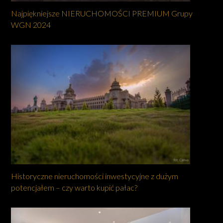
Najpiękniejsze NIERUCHOMOŚCI PREMIUM Grupy
WGN 2024
Historyczne nieruchomości inwestycyjne z dużym
potencjałem – czy warto kupić pałac?