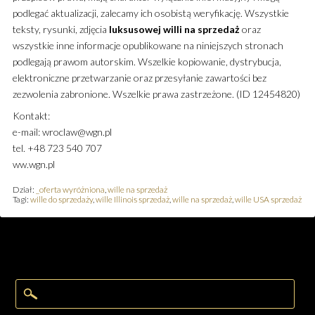
podlegać aktualizacji, zalecamy ich osobistą weryfikację. Wszystkie
teksty, rysunki, zdjęcia
luksusowej
willi
na sprzedaż
oraz
wszystkie inne informacje opublikowane na niniejszych stronach
podlegają prawom autorskim. Wszelkie kopiowanie, dystrybucja,
elektroniczne przetwarzanie oraz przesyłanie zawartości bez
zezwolenia zabronione. Wszelkie prawa zastrzeżone. (ID 12454820)
Kontakt:
e-mail: wroclaw@wgn.pl
tel. +48 723 540 707
ww.wgn.pl
Dział:
_oferta wyróżniona
,
wille na sprzedaż
Tagi:
wille do sprzedaży
,
wille Illinois sprzedaż
,
wille na sprzedaż
,
wille USA sprzedaż