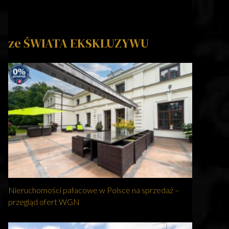
ze ŚWIATA EKSKLUZYWU
Nieruchomości pałacowe w Polsce na sprzedaż –
przegląd ofert WGN