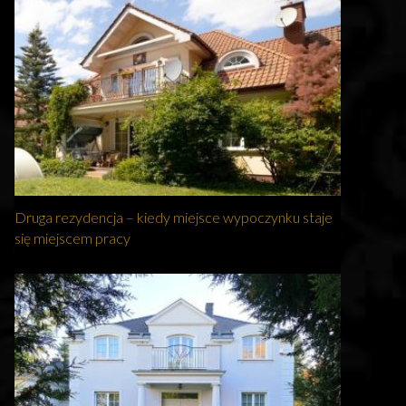
Druga rezydencja – kiedy miejsce wypoczynku staje
się miejscem pracy