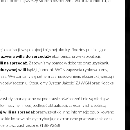
 lokatorom najwyższy stopień bezpieczeństwa oraz komfortu, za
j lokalizacji, w spokojnej i pięknej okolicy. Rodziny posiadające
luzywna
willa
do sprzedaży
ekonomiczna w eksploatacji.
li
na sprzedaż
. Zapewniamy pomoc w doborze oraz uzyskaniu
kluzywnej
willi
bądź jej remont. WGN zapewnia rynkowe ceny,
usza. Wyróżniamy się pełnym zaangażowaniem, ekspercką wiedzą i
m doświadczeniu. Stosujemy System Jakości ZJ WGN oraz Kodeks
.
zostały sporządzone na podstawie oświadczeń i nie są ofertą w
ormacyjny i mogą podlegać aktualizacji, zalecamy ich osobistą
ej
willi
na sprzedaż
oraz wszystkie inne informacje opublikowane
elkie kopiowanie, dystrybucja, elektroniczne przetwarzanie oraz
lkie prawa zastrzeżone. (188-9268)