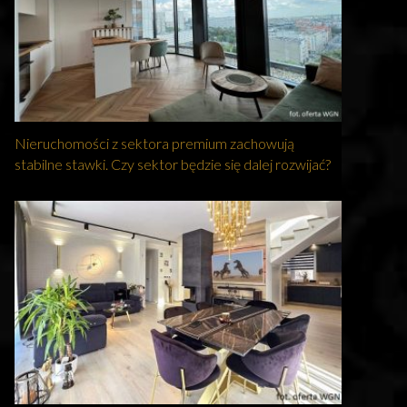
Nieruchomości z sektora premium zachowują
stabilne stawki. Czy sektor będzie się dalej rozwijać?