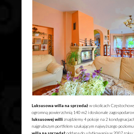
Luksusowa
willa
na sprzedaż
w okolicach Częstochowy 
ogromną powierzchnią 140 m2 i doskonale zagospodarow
luksusowej
willi
znajdziemy 4 pokoje na 2 kondygnacjac
najgrubszym portfelem szukającym najwyższego poziomu 
willa
na sprzedaż
oddana do użytkowania w 2007 roku z