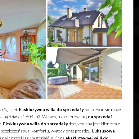
(śląskie).
Ekskluzywna
willa
do sprzedaży
poszczycić się może
aną działką 1 504 m2.
We wnętrzu oferowanej
na sprzedaż
h.
Ekskluzywna
willa
do sprzedaży
dedykowana jest klientom z
bezpieczeństwa, komfortu, wygody oraz prestiżu.
Luksusowa
 najlepszej klasy materiałów. Cena
ekskluzywnej
willi
do