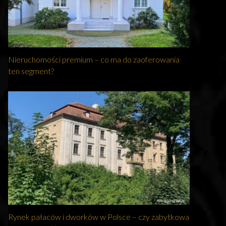
Nieruchomości premium – co ma do zaoferowania
ten segment?
Rynek pałaców i dworków w Polsce – czy zabytkowa