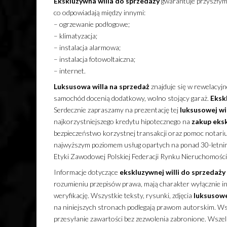
Ekskluzywna
willa
do sprzedaży
gwarantuje przyszłym
co odpowiadają między innymi:
– ogrzewanie podłogowe;
– klimatyzacja;
– instalacja alarmowa;
– instalacja fotowoltaiczna;
– internet.
Luksusowa
willa
na sprzedaż
znajduje się w rewelacyjne
samochód docenią dodatkowy, wolno stojący garaż.
Eksk
Serdecznie zapraszamy na prezentację tej
luksusowej
wil
najkorzystniejszego kredytu hipotecznego na
zakup
eks
bezpieczeństwo korzystnej transakcji oraz pomoc notari
najwyższym poziomem usług opartych na ponad 30-letni
Etyki Zawodowej Polskiej Federacji Rynku Nieruchomości
Informacje dotyczące
ekskluzywnej
willi
do sprzedaży
rozumieniu przepisów prawa, mają charakter wyłącznie inf
weryfikację. Wszystkie teksty, rysunki, zdjęcia
luksusow
na niniejszych stronach podlegają prawom autorskim. Wsz
przesyłanie zawartości bez zezwolenia zabronione. Wsze