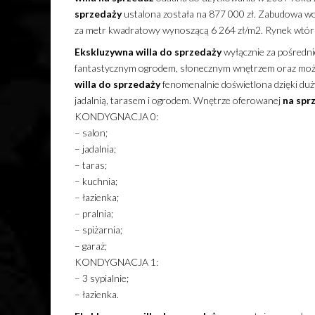
sprzedaży
ustalona została na 877 000 zł. Zabudowa wol
za metr kwadratowy wynoszącą 6 264 zł/m2. Rynek wtór
Ekskluzywna
willa
do sprzedaży
wyłącznie za pośred
fantastycznym ogrodem, słonecznym wnętrzem oraz możl
willa
do sprzedaży
fenomenalnie doświetlona dzięki du
jadalnią, tarasem i ogrodem. Wnętrze oferowanej
na spr
KONDYGNACJA 0:
– salon;
– jadalnia;
– taras;
– kuchnia;
– łazienka;
– pralnia;
– spiżarnia;
– garaż;
KONDYGNACJA 1:
– 3 sypialnie;
– łazienka.