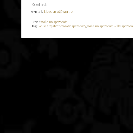
Kontakt:
e-mail:
t.badura@wgn.pl
Dział:
wille na sprzedaż
Tagi:
wille Częstochowa do sprzedaży
,
wille na sprzedaż
,
wille sprzeda