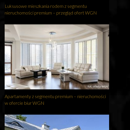
Luksusowe mieszkania rodem z segmentu
nieruchomości premium – przegląd ofert WGN
Apartamenty z segmentu premium – nieruchomości
w ofercie biur WGN