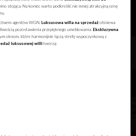
no stojąca. Na koniec warto podkreślić nie mniej atrakcyjną cenę
ny.
nictwem agentów WGN.
Luksusowa
willa
na sprzedaż
olśniewa
iwością pozostawienia przepięknego umeblowania.
Ekskluzywna
żym oknom, które harmonijnie łączą strefę wypoczynkową z
zedaż
luksusowej
willi
tworzą: