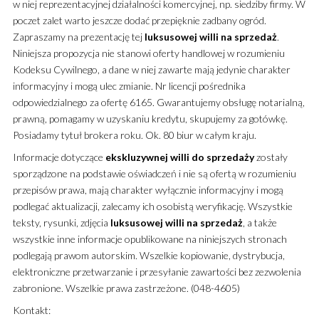
w niej reprezentacyjnej działalności komercyjnej, np. siedziby firmy. W
poczet zalet warto jeszcze dodać przepięknie zadbany ogród.
Zapraszamy na prezentację tej
luksusowej
willi
na sprzedaż
.
Niniejsza propozycja nie stanowi oferty handlowej w rozumieniu
Kodeksu Cywilnego, a dane w niej zawarte mają jedynie charakter
informacyjny i mogą ulec zmianie. Nr licencji pośrednika
odpowiedzialnego za ofertę 6165. Gwarantujemy obsługę notarialną,
prawną, pomagamy w uzyskaniu kredytu, skupujemy za gotówkę.
Posiadamy tytuł brokera roku. Ok. 80 biur w całym kraju.
Informacje dotyczące
ekskluzywnej
willi
do sprzedaży
zostały
sporządzone na podstawie oświadczeń i nie są ofertą w rozumieniu
przepisów prawa, mają charakter wyłącznie informacyjny i mogą
podlegać aktualizacji, zalecamy ich osobistą weryfikację. Wszystkie
teksty, rysunki, zdjęcia
luksusowej
willi
na sprzedaż
, a także
wszystkie inne informacje opublikowane na niniejszych stronach
podlegają prawom autorskim. Wszelkie kopiowanie, dystrybucja,
elektroniczne przetwarzanie i przesyłanie zawartości bez zezwolenia
zabronione. Wszelkie prawa zastrzeżone. (048-4605)
Kontakt: