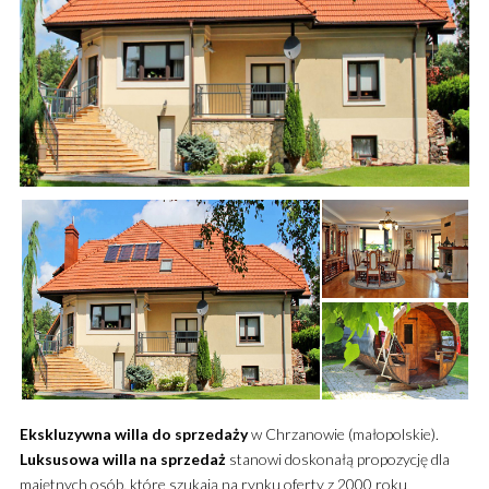
Ekskluzywna
willa
do sprzedaży
w Chrzanowie (małopolskie).
Luksusowa
willa
na sprzedaż
stanowi doskonałą propozycję dla
majętnych osób, które szukają na rynku oferty z 2000 roku