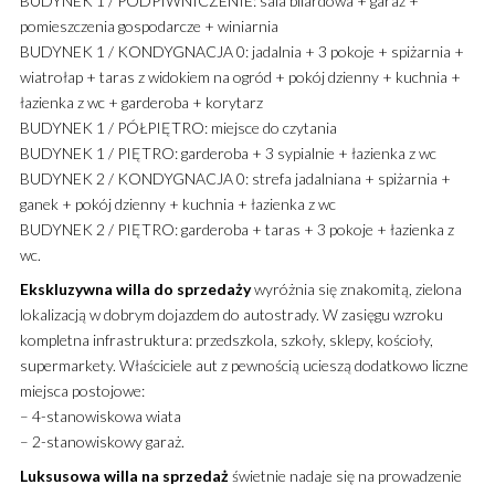
BUDYNEK 1 / PODPIWNICZENIE: sala bilardowa + garaż +
pomieszczenia gospodarcze + winiarnia
BUDYNEK 1 / KONDYGNACJA 0: jadalnia + 3 pokoje + spiżarnia +
wiatrołap + taras z widokiem na ogród + pokój dzienny + kuchnia +
łazienka z wc + garderoba + korytarz
BUDYNEK 1 / PÓŁPIĘTRO: miejsce do czytania
BUDYNEK 1 / PIĘTRO: garderoba + 3 sypialnie + łazienka z wc
BUDYNEK 2 / KONDYGNACJA 0: strefa jadalniana + spiżarnia +
ganek + pokój dzienny + kuchnia + łazienka z wc
BUDYNEK 2 / PIĘTRO: garderoba + taras + 3 pokoje + łazienka z
wc.
Ekskluzywna
willa
do sprzedaży
wyróżnia się znakomitą, zielona
lokalizacją w dobrym dojazdem do autostrady. W zasięgu wzroku
kompletna infrastruktura: przedszkola, szkoły, sklepy, kościoły,
supermarkety. Właściciele aut z pewnością ucieszą dodatkowo liczne
miejsca postojowe:
– 4-stanowiskowa wiata
– 2-stanowiskowy garaż.
Luksusowa
willa
na sprzedaż
świetnie nadaje się na prowadzenie