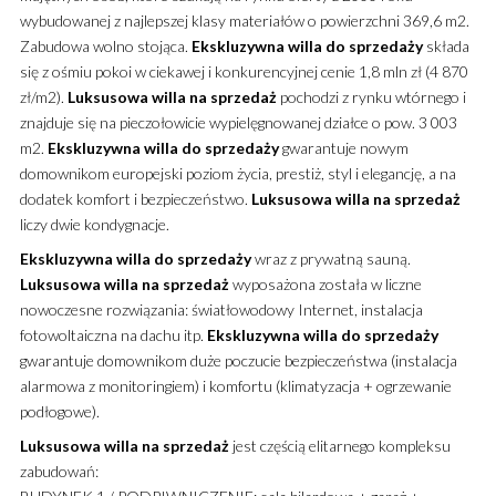
wybudowanej z najlepszej klasy materiałów o powierzchni 369,6 m2.
Zabudowa wolno stojąca.
Ekskluzywna
willa
do sprzedaży
składa
się z ośmiu pokoi w ciekawej i konkurencyjnej cenie 1,8 mln zł (4 870
zł/m2).
Luksusowa
willa
na sprzedaż
pochodzi z rynku wtórnego i
znajduje się na pieczołowicie wypielęgnowanej działce o pow. 3 003
m2.
Ekskluzywna
willa
do sprzedaży
gwarantuje nowym
domownikom europejski poziom życia, prestiż, styl i elegancję, a na
dodatek komfort i bezpieczeństwo.
Luksusowa
willa
na sprzedaż
liczy dwie kondygnacje.
Ekskluzywna
willa
do sprzedaży
wraz z prywatną sauną.
Luksusowa
willa
na sprzedaż
wyposażona została w liczne
nowoczesne rozwiązania: światłowodowy Internet, instalacja
fotowoltaiczna na dachu itp.
Ekskluzywna
willa
do sprzedaży
gwarantuje domownikom duże poczucie bezpieczeństwa (instalacja
alarmowa z monitoringiem) i komfortu (klimatyzacja + ogrzewanie
podłogowe).
Luksusowa
willa
na sprzedaż
jest częścią elitarnego kompleksu
zabudowań: