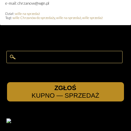
e-mail: chrzanow@wgn.pl
Dział:
wille na sprzedaż
Tagi:
wille Chrzanów do sprzedaży
,
wille na sprzedaż
,
wille sprzedaż
ZGŁOŚ
KUPNO — SPRZEDAŻ