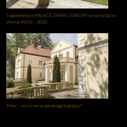
Najpiękniejsze PAŁACE, ZAMKI i DWORY na sprzedaż w
ofercie WGN – 2020
Pałac – na co zwracają uwagę kupujący?