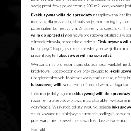
swoją prestiżową powierzchnią 200 m2 i dedykowana jes
Ekskluzywna
willa
do sprzedaży
naszpikowana jest lic
mamy tu, dla przykładu, klimatyzację, monitoring i syste
potencjałem komercyjnym. Znajdziemy tu sześć lokali h
willa
do sprzedaży
olśniewa prestiżową lokalizacją w ser
ośrodek zdrowia, przedszkole, szkoła.
Ekskluzywna
will
kupującego”. Kupujący nie płacie wtedy prowizji dla biura
prezentację tej
luksusowej
willi
na sprzedaż
.
Wyróżnia nas profesjonalizm, skuteczność i wieloletnie 
kredytową i ubezpieczeniową przy zakupie tej
ekskluzyw
ubezpieczeniowych. Możesz skorzystać z naszej oferty kre
luksusowej
willi
za naszym pośrednictwem. Usługa kompl
Informacje dotyczące
ekskluzywnej
willi
do sprzedaży
rozumieniu przepisów prawa, mają charakter wyłącznie inf
weryfikację. Wszystkie teksty, rysunki, zdjęcia
luksusow
opublikowane na niniejszych stronach podlegają prawom a
przetwarzanie i przesyłanie zawartości bez zezwolenia z
Kontakt: