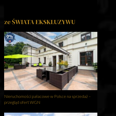
ze ŚWIATA EKSKLUZYWU
Nieruchomości pałacowe w Polsce na sprzedaż –
przegląd ofert WGN