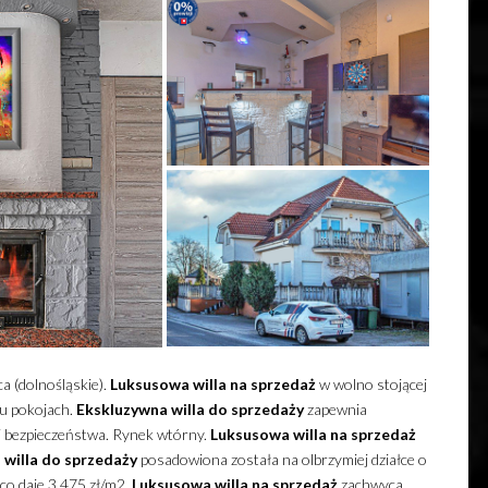
a (dolnośląskie).
Luksusowa
willa
na sprzedaż
w wolno stojącej
u pokojach.
Ekskluzywna
willa
do sprzedaży
zapewnia
 bezpieczeństwa. Rynek wtórny.
Luksusowa
willa
na sprzedaż
a
willa
do sprzedaży
posadowiona została na olbrzymiej działce o
 co daje 3 475 zł/m2.
Luksusowa
willa
na sprzedaż
zachwyca