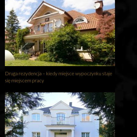
Druga rezydencja – kiedy miejsce wypoczynku staje
się miejscem pracy