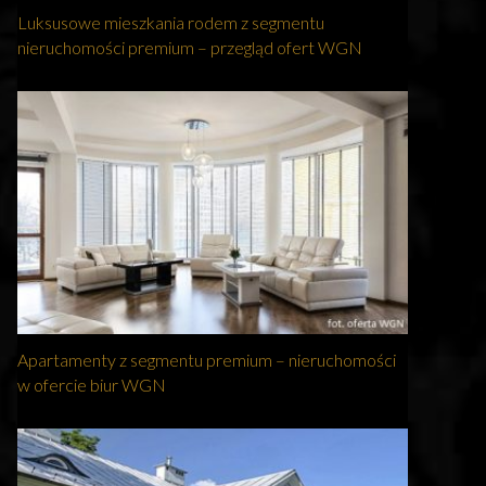
Luksusowe mieszkania rodem z segmentu
nieruchomości premium – przegląd ofert WGN
Apartamenty z segmentu premium – nieruchomości
w ofercie biur WGN