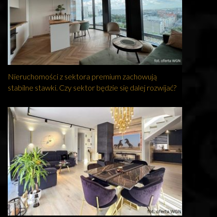
Nieruchomości z sektora premium zachowują
stabilne stawki. Czy sektor będzie się dalej rozwijać?