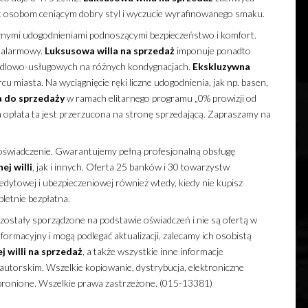
t osobom ceniącym dobry styl i wyczucie wyrafinowanego smaku.
znymi udogodnieniami podnoszącymi bezpieczeństwo i komfort.
m alarmowy.
Luksusowa
willa
na sprzedaż
imponuje ponadto
andlowo-usługowych na różnych kondygnacjach.
Ekskluzywna
cu miasta. Na wyciągnięcie ręki liczne udogodnienia, jak np. basen,
a
do sprzedaży
w ramach elitarnego programu „0% prowizji od
, a opłata ta jest przerzucona na stronę sprzedającą. Zapraszamy na
doświadczenie. Gwarantujemy pełną profesjonalną obsługę
nej
willi
, jak i innych. Oferta 25 banków i 30 towarzystw
dytowej i ubezpieczeniowej również wtedy, kiedy nie kupisz
etnie bezpłatna.
zostały sporządzone na podstawie oświadczeń i nie są ofertą w
ormacyjny i mogą podlegać aktualizacji, zalecamy ich osobistą
ej
willi
na sprzedaż
, a także wszystkie inne informacje
utorskim. Wszelkie kopiowanie, dystrybucja, elektroniczne
abronione. Wszelkie prawa zastrzeżone. (015-13381)