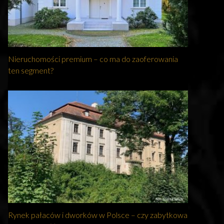
Nieruchomości premium – co ma do zaoferowania
ten segment?
Rynek pałaców i dworków w Polsce – czy zabytkowa