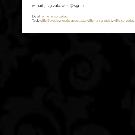
e-mail: j.rajczakowski@wgn.pl
Dział:
wille na sprzedaż
Tagi:
wille Bolesławiec do sprzedaży
,
wille na sprzedaż
,
wille sprzedaż