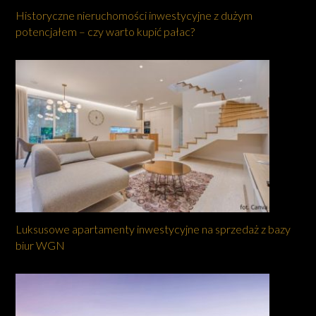
Historyczne nieruchomości inwestycyjne z dużym
potencjałem – czy warto kupić pałac?
Luksusowe apartamenty inwestycyjne na sprzedaż z bazy
biur WGN