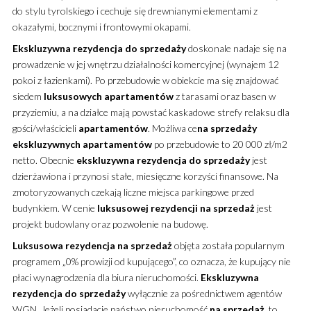
do stylu tyrolskiego i cechuje się drewnianymi elementami z
okazałymi, bocznymi i frontowymi okapami.
Ekskluzywna
rezydencja
do sprzedaży
doskonale nadaje się na
prowadzenie w jej wnętrzu działalności komercyjnej (wynajem 12
pokoi z łazienkami). Po przebudowie w obiekcie ma się znajdować
siedem
luksusowych
apartamentów
z tarasami oraz basen w
przyziemiu, a na działce mają powstać kaskadowe strefy relaksu dla
gości/właścicieli
apartamentów
. Możliwa ce
na sprzedaży
ekskluzywnych
apartamentów
po przebudowie to 20 000 zł/m2
netto. Obecnie
ekskluzywna
rezydencja
do sprzedaży
jest
dzierżawiona i przynosi stałe, miesięczne korzyści finansowe. Na
zmotoryzowanych czekają liczne miejsca parkingowe przed
budynkiem. W cenie
luksusowej
rezydencji
na sprzedaż
jest
projekt budowlany oraz pozwolenie na budowę.
Luksusowa
rezydencja
na sprzedaż
objęta została popularnym
programem „0% prowizji od kupującego”, co oznacza, że kupujący nie
płaci wynagrodzenia dla biura nieruchomości.
Ekskluzywna
rezydencja
do sprzedaży
wyłącznie za pośrednictwem agentów
WGN. Jeżeli posiadacie państwo nieruchomość
na sprzedaż
, to