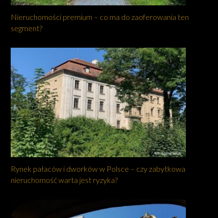
Nieruchomości premium – co ma do zaoferowania ten
segment?
Rynek pałaców i dworków w Polsce – czy zabytkowa
nieruchomość warta jest ryzyka?