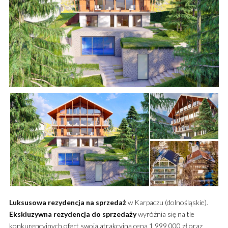
Luksusowa
rezydencja
na sprzedaż
w Karpaczu (dolnośląskie).
Ekskluzywna
rezydencja
do sprzedaży
wyróżnia się na tle
konkurencyjnych ofert swoją atrakcyjną ceną 1 999 000 zł oraz