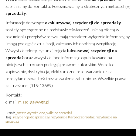
zapraszamy do kontaktu. Porozmawiamy o skutecznych metodach jej
sprzedaży
.
Informacje dotyczące
ekskluzywnej
rezydencji
do sprzedaży
zostały sporządzone na podstawie oświadczeń i nie są ofertą w
rozumieniu przepisów prawa, mają charakter wyłącznie informacyjny
i mogą podlegać aktualizacji, zalecamy ich osobistą weryfikację.
Wszystkie teksty, rysunki, zdjęcia
luksusowej
rezydencji
na
sprzedaż
oraz wszystkie inne informacje opublikowane na
niniejszych stronach podlegają prawom autorskim. Wszelkie
kopiowanie, dystrybucja, elektroniczne przetwarzanie oraz
przesyłanie zawartości bez zezwolenia zabronione. Wszelkie prawa
zastrzeżone. (015-13689)
Kontakt:
e-mail:
m.szeliga@wgn.pl
Dział:
_oferta wyróżniona
,
wille na sprzedaż
Tagi:
rezydencje do sprzedaży
,
rezydencje Karpacz sprzedaż
,
rezydencje na
sprzedaż