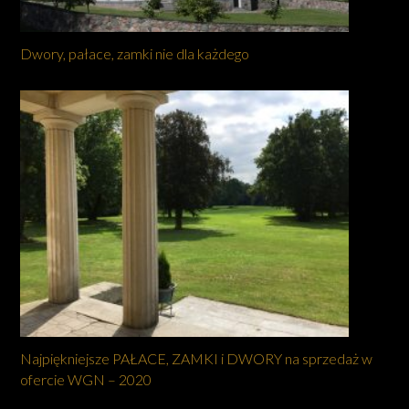
Dwory, pałace, zamki nie dla każdego
Najpiękniejsze PAŁACE, ZAMKI i DWORY na sprzedaż w
ofercie WGN – 2020