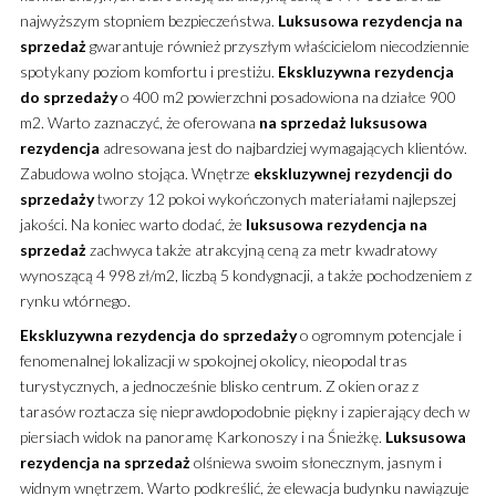
najwyższym stopniem bezpieczeństwa.
Luksusowa
rezydencja
na
sprzedaż
gwarantuje również przyszłym właścicielom niecodziennie
spotykany poziom komfortu i prestiżu.
Ekskluzywna
rezydencja
do sprzedaży
o 400 m2 powierzchni posadowiona na działce 900
m2. Warto zaznaczyć, że oferowana
na sprzedaż
luksusowa
rezydencja
adresowana jest do najbardziej wymagających klientów.
Zabudowa wolno stojąca. Wnętrze
ekskluzywnej
rezydencji
do
sprzedaży
tworzy 12 pokoi wykończonych materiałami najlepszej
jakości. Na koniec warto dodać, że
luksusowa
rezydencja
na
sprzedaż
zachwyca także atrakcyjną ceną za metr kwadratowy
wynoszącą 4 998 zł/m2, liczbą 5 kondygnacji, a także pochodzeniem z
rynku wtórnego.
Ekskluzywna
rezydencja
do sprzedaży
o ogromnym potencjale i
fenomenalnej lokalizacji w spokojnej okolicy, nieopodal tras
turystycznych, a jednocześnie blisko centrum. Z okien oraz z
tarasów roztacza się nieprawdopodobnie piękny i zapierający dech w
piersiach widok na panoramę Karkonoszy i na Śnieżkę.
Luksusowa
rezydencja
na sprzedaż
olśniewa swoim słonecznym, jasnym i
widnym wnętrzem. Warto podkreślić, że elewacja budynku nawiązuje