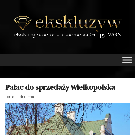
APARTAMENTY NA
SPRZEDAŻ –
APARTAMENTY NA
WYNAJEM – REZYDENCJE
NA SPRZEDAŻ –
POSIADŁOŚCI NA
SPRZEDAŻ – WILLE NA
SPRZEDAŻ – DWORY NA
SPRZEDAŻ- PAŁACE NA
SPRZEDAŻ – ZAMKI NA
Pałac do sprzedaży Wielkopolska
SPRZEDAŻ –
ponad 14 dni temu
EKSKLUZYW.PL