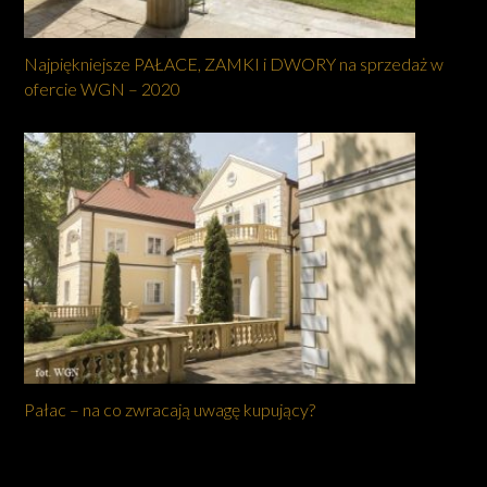
Najpiękniejsze PAŁACE, ZAMKI i DWORY na sprzedaż w
ofercie WGN – 2020
Pałac – na co zwracają uwagę kupujący?