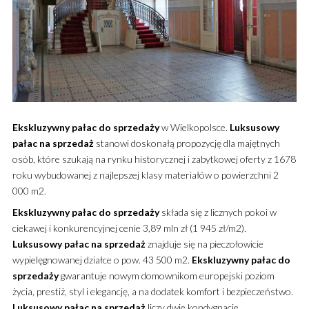
Ekskluzywny
pałac
do sprzedaży
w Wielkopolsce.
Luksusowy
pałac
na sprzedaż
stanowi doskonałą propozycję dla majętnych
osób, które szukają na rynku historycznej i zabytkowej oferty z 1678
roku wybudowanej z najlepszej klasy materiałów o powierzchni 2
000 m2.
Ekskluzywny
pałac
do sprzedaży
składa się z licznych pokoi w
ciekawej i konkurencyjnej cenie 3,89 mln zł (1 945 zł/m2).
Luksusowy
pałac
na sprzedaż
znajduje się na pieczołowicie
wypielęgnowanej działce o pow. 43 500 m2.
Ekskluzywny
pałac
do
sprzedaży
gwarantuje nowym domownikom europejski poziom
życia, prestiż, styl i elegancję, a na dodatek komfort i bezpieczeństwo.
Luksusowy
pałac
na sprzedaż
liczy dwie kondygnacje.