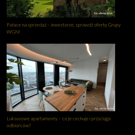
Pałace na sprzedaż – inwestorze, sprawdź ofertę Grupy
WGN!
Luksusowe apartamenty – co je cechuje i przyciąga
odbiorców?