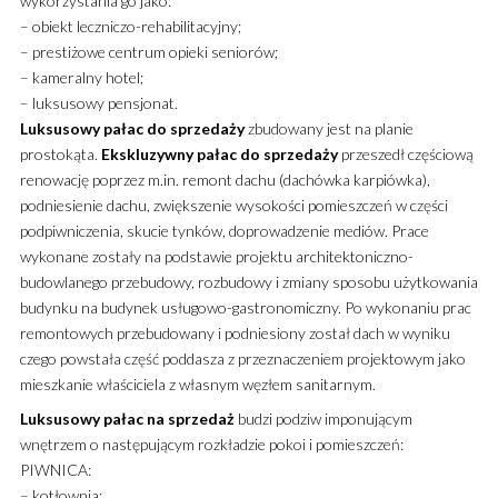
wykorzystania go jako:
– obiekt leczniczo-rehabilitacyjny;
– prestiżowe centrum opieki seniorów;
– kameralny hotel;
– luksusowy pensjonat.
Luksusowy
pałac
do sprzedaży
zbudowany jest na planie
prostokąta.
Ekskluzywny
pałac
do sprzedaży
przeszedł częściową
renowację poprzez m.in. remont dachu (dachówka karpiówka),
podniesienie dachu, zwiększenie wysokości pomieszczeń w części
podpiwniczenia, skucie tynków, doprowadzenie mediów. Prace
wykonane zostały na podstawie projektu architektoniczno-
budowlanego przebudowy, rozbudowy i zmiany sposobu użytkowania
budynku na budynek usługowo-gastronomiczny. Po wykonaniu prac
remontowych przebudowany i podniesiony został dach w wyniku
czego powstała część poddasza z przeznaczeniem projektowym jako
mieszkanie właściciela z własnym węzłem sanitarnym.
Luksusowy
pałac
na sprzedaż
budzi podziw imponującym
wnętrzem o następującym rozkładzie pokoi i pomieszczeń:
PIWNICA:
– kotłownia;