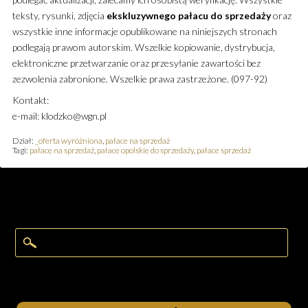
teksty, rysunki, zdjęcia
ekskluzywnego
pałacu
do sprzedaży
oraz
wszystkie inne informacje opublikowane na niniejszych stronach
podlegają prawom autorskim. Wszelkie kopiowanie, dystrybucja,
elektroniczne przetwarzanie oraz przesyłanie zawartości bez
zezwolenia zabronione. Wszelkie prawa zastrzeżone. (097-92)
Kontakt:
e-mail: klodzko@wgn.pl
Dział:
_oferta wyróżniona
,
pałace na sprzedaż
Tagi:
pałace na sprzedaż
,
pałace opolskie do sprzedaży
,
pałace sprzedaż