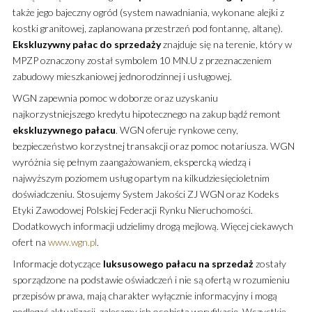
także jego bajeczny ogród (system nawadniania, wykonane alejki z
kostki granitowej, zaplanowana przestrzeń pod fontannę, altanę).
Ekskluzywny
pałac
do sprzedaży
znajduje się na terenie, który w
MPZP oznaczony został symbolem 10 MN.U z przeznaczeniem
zabudowy mieszkaniowej jednorodzinnej i usługowej.
WGN zapewnia pomoc w doborze oraz uzyskaniu
najkorzystniejszego kredytu hipotecznego na zakup bądź remont
ekskluzywnego
pałacu
. WGN oferuje rynkowe ceny,
bezpieczeństwo korzystnej transakcji oraz pomoc notariusza. WGN
wyróżnia się pełnym zaangażowaniem, ekspercką wiedzą i
najwyższym poziomem usług opartym na kilkudziesięcioletnim
doświadczeniu. Stosujemy System Jakości ZJ WGN oraz Kodeks
Etyki Zawodowej Polskiej Federacji Rynku Nieruchomości.
Dodatkowych informacji udzielimy drogą mejlową. Więcej ciekawych
ofert na
www.wgn.pl
.
Informacje dotyczące
luksusowego
pałacu
na sprzedaż
zostały
sporządzone na podstawie oświadczeń i nie są ofertą w rozumieniu
przepisów prawa, mają charakter wyłącznie informacyjny i mogą
podlegać aktualizacji, zalecamy ich osobistą weryfikację. Wszystkie