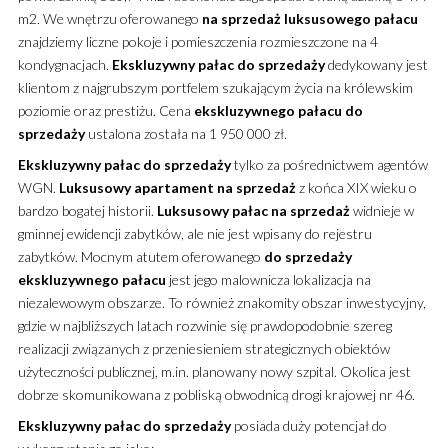
m2. We wnętrzu oferowanego
na sprzedaż
luksusowego
pałacu
znajdziemy liczne pokoje i pomieszczenia rozmieszczone na 4
kondygnacjach.
Ekskluzywny
pałac
do sprzedaży
dedykowany jest
klientom z najgrubszym portfelem szukającym życia na królewskim
poziomie oraz prestiżu. Cena
ekskluzywnego
pałacu
do
sprzedaży
ustalona została na 1 950 000 zł.
Ekskluzywny
pałac
do sprzedaży
tylko za pośrednictwem agentów
WGN.
Luksusowy
apartament
na sprzedaż
z końca XIX wieku o
bardzo bogatej historii.
Luksusowy
pałac na sprzedaż
widnieje w
gminnej ewidencji zabytków, ale nie jest wpisany do rejestru
zabytków. Mocnym atutem oferowanego
do sprzedaży
ekskluzywnego
pałacu
jest jego malownicza lokalizacja na
niezalewowym obszarze. To również znakomity obszar inwestycyjny,
gdzie w najbliższych latach rozwinie się prawdopodobnie szereg
realizacji związanych z przeniesieniem strategicznych obiektów
użyteczności publicznej, m.in. planowany nowy szpital. Okolica jest
dobrze skomunikowana z pobliską obwodnicą drogi krajowej nr 46.
Ekskluzywny
pałac
do sprzedaży
posiada duży potencjał do