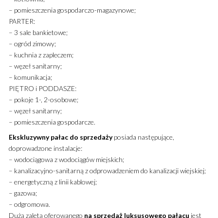
– pomieszczenia gospodarczo-magazynowe;
PARTER:
– 3 sale bankietowe;
– ogród zimowy;
– kuchnia z zapleczem;
– węzeł sanitarny;
– komunikacja;
PIĘTRO i PODDASZE:
– pokoje 1-, 2-osobowe;
– węzeł sanitarny;
– pomieszczenia gospodarcze.
Ekskluzywny
pałac
do sprzedaży
posiada następujące,
doprowadzone instalacje:
– wodociągowa z wodociągów miejskich;
– kanalizacyjno-sanitarną z odprowadzeniem do kanalizacji wiejskiej;
– energetyczną z linii kablowej;
– gazowa;
– odgromowa.
Dużą zaletą oferowanego
na sprzedaż
luksusowego
pałacu
jest