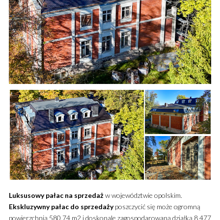
Luksusowy
pałac
na sprzedaż
w województwie opolskim.
Ekskluzywny
pałac
do sprzedaży
poszczycić się może ogromną
powierzchnią 580,74 m2 i doskonale zagospodarowaną działką
8 477