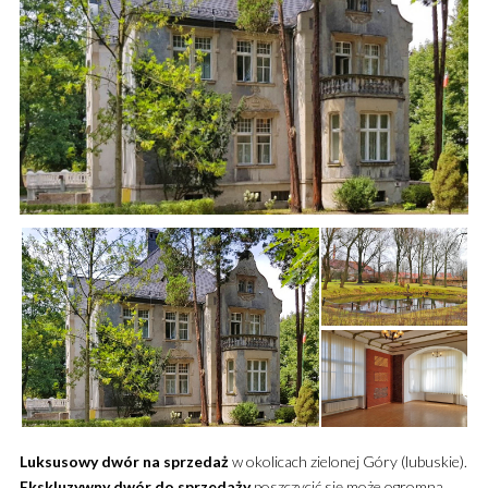
Luksusowy
dwór
na sprzedaż
w okolicach zielonej Góry (lubuskie).
Ekskluzywny
dwór
do sprzedaży
poszczycić się może ogromną