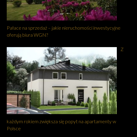
Pałace na sprzedaż – jakie nieruchomości inwestycyjne
oferują biura WGN?
Z
każdym rokiem zwiększa się popyt na apartamenty w
Polsce