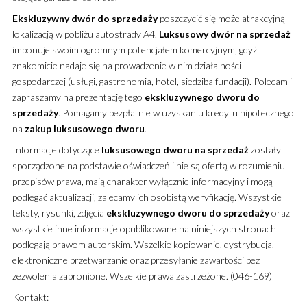
Ekskluzywny
dwór
do sprzedaży
poszczycić się może atrakcyjną
lokalizacją w pobliżu autostrady A4.
Luksusowy
dwór
na sprzedaż
imponuje swoim ogromnym potencjałem komercyjnym, gdyż
znakomicie nadaje się na prowadzenie w nim działalności
gospodarczej (usługi, gastronomia, hotel, siedziba fundacji). Polecam i
zapraszamy na prezentację tego
ekskluzywnego
dworu
do
sprzedaży
. Pomagamy bezpłatnie w uzyskaniu kredytu hipotecznego
na
zakup
luksusowego
dworu
.
Informacje dotyczące
luksusowego
dworu
na sprzedaż
zostały
sporządzone na podstawie oświadczeń i nie są ofertą w rozumieniu
przepisów prawa, mają charakter wyłącznie informacyjny i mogą
podlegać aktualizacji, zalecamy ich osobistą weryfikację. Wszystkie
teksty, rysunki, zdjęcia
ekskluzywnego
dworu
do sprzedaży
oraz
wszystkie inne informacje opublikowane na niniejszych stronach
podlegają prawom autorskim. Wszelkie kopiowanie, dystrybucja,
elektroniczne przetwarzanie oraz przesyłanie zawartości bez
zezwolenia zabronione. Wszelkie prawa zastrzeżone. (046-169)
Kontakt: