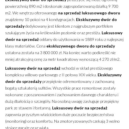
powierzchnią 890 m2 i doskonale zagospodarowaną działką 9 700
m2.
We wnętrzu oferowanego
na sprzedaż
luksusowego
dworu
znajdziemy 10 pokoi na 4 kondygnacjach.
Ekskluzywny
dwór
do
sprzedaży
dedykowany jest klientom z najgrubszym portfelem
szukającym życia na królewskim poziomie oraz prestiżu.
Luksusowy
dwór
na sprzedaż
oddany do użytkowania w 1889 roku z najlepszej
klasy materiałów. Cena
ekskluzywnego
dworu
do sprzedaży
ustalona została na 3 800 000 zł. Na koniec warto podkreślić nie
mniej atrakcyjną cenę za metr kwadratowy wynoszącą 4 270 zł/m2.
Luksusowy
dwór
na sprzedaż
wchodzi w skład prestiżowego
kompleksu willowo-parkowego z II połowy XIX wieku.
Ekskluzywny
dwór
do sprzedaży
przepięknie odremontowany z zachowaną
bogatą sztukaterią sufitów. Wszystkie prace remontowe zostały
wykonane z poszanowaniem i zachowaniem dawnego charakteru i
dużą dbałością o szczegóły. Na osobną uwagę zasługuje przepiękny
park ze stawem i fontanną.
Luksusowy
dwór
na sprzedaż
zapewnia przyszłym właścicielom duże poczucie bezpieczeństwa
(monitoring) oraz komfortu. Na zmotoryzowanych czekają 3 wolno
stojące garaże oraz wiata.