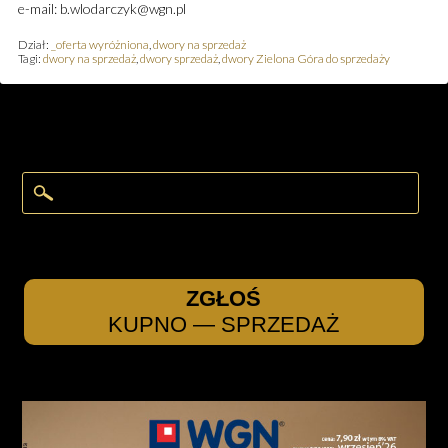
e-mail: b.wlodarczyk@wgn.pl
Dział:
_oferta wyróżniona
,
dwory na sprzedaż
Tagi:
dwory na sprzedaż
,
dwory sprzedaż
,
dwory Zielona Góra do sprzedaży
ZGŁOŚ
KUPNO — SPRZEDAŻ