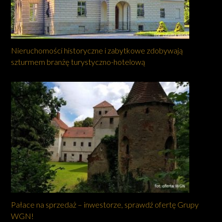
Nieruchomości historyczne i zabytkowe zdobywają
szturmem branżę turystyczno-hotelową
Pałace na sprzedaż – inwestorze, sprawdź ofertę Grupy
WGN!