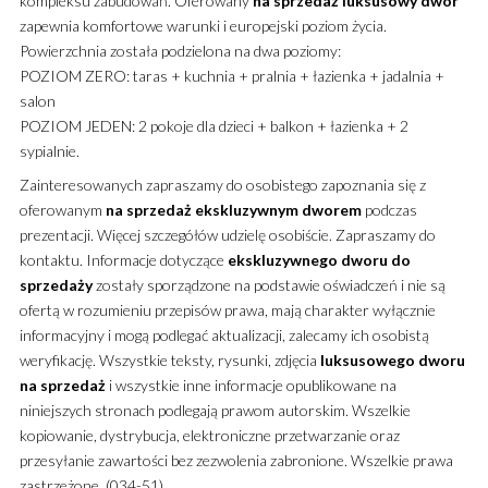
kompleksu zabudowań. Oferowany
na sprzedaż
luksusowy
dwór
zapewnia komfortowe warunki i europejski poziom życia.
Powierzchnia została podzielona na dwa poziomy:
POZIOM ZERO: taras + kuchnia + pralnia + łazienka + jadalnia +
salon
POZIOM JEDEN: 2 pokoje dla dzieci + balkon + łazienka + 2
sypialnie.
Zainteresowanych zapraszamy do osobistego zapoznania się z
oferowanym
na sprzedaż
ekskluzywnym
dworem
podczas
prezentacji. Więcej szczegółów udzielę osobiście. Zapraszamy do
kontaktu. Informacje dotyczące
ekskluzywnego
dworu
do
sprzedaży
zostały sporządzone na podstawie oświadczeń i nie są
ofertą w rozumieniu przepisów prawa, mają charakter wyłącznie
informacyjny i mogą podlegać aktualizacji, zalecamy ich osobistą
weryfikację. Wszystkie teksty, rysunki, zdjęcia
luksusowego
dworu
na sprzedaż
i wszystkie inne informacje opublikowane na
niniejszych stronach podlegają prawom autorskim. Wszelkie
kopiowanie, dystrybucja, elektroniczne przetwarzanie oraz
przesyłanie zawartości bez zezwolenia zabronione. Wszelkie prawa
zastrzeżone. (034-51)