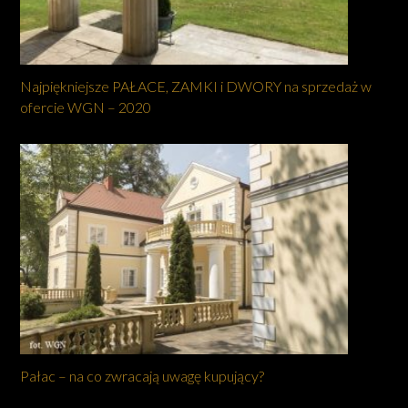
Najpiękniejsze PAŁACE, ZAMKI i DWORY na sprzedaż w
ofercie WGN – 2020
Pałac – na co zwracają uwagę kupujący?