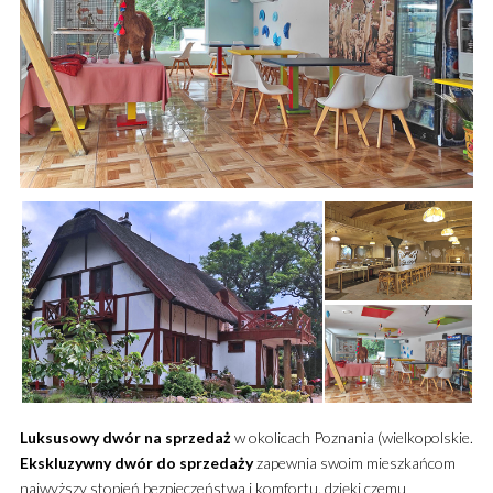
Luksusowy
dwór
na sprzedaż
w okolicach Poznania (wielkopolskie.
Ekskluzywny
dwór
do sprzedaży
zapewnia swoim mieszkańcom
najwyższy stopień bezpieczeństwa i komfortu, dzięki czemu