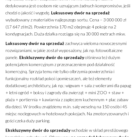
dedykowana jest osobom nie uznającym żadnych kompromisów, jeśli
chodzi o jakość i wygodę.
Luksusowy
dwór
na sprzedaż
wybudowany z materiałów najlepszego sortu. Cena – 3 000 000 zł
(17 647 zł/m2). Powierzchnia 170 m2 obejmuje 4 pokoje na 2
kondygnacjach. Duża działka rozciąga się na 30 000 metrach mkw.
Luksusowy
dwór
na sprzedaż
zachwyca wieloma nowoczesnymi
rozwiązaniami, w jakie został wyposażony, jak np. fotowoltaiczne
panele.
Ekskluzywny
dwór
do sprzedaży
olśniewa też dużym
potencjałem komercyjnym z przeznaczeniem pod działalność
komercyjną. Sprzyja temu nie tylko olbrzymia powierzchnia i
funkcjonalny rozkład pokoi i pomieszczeń, ale też elementy
dodatkowej architektury, jak np.: wigwam + sala z wolierami dla papug
+ letni ogród + boksy i zagrody dla zwierząt + mini ZOO + staw +
plaża + portiernia + kawiarnia z zapleczem kuchennym + plac zabaw
dla dzieci. W środku znajdziemy m.in. salę weselną na 150 osób i 45
miejsc noclegowych w hotelowych pokojach. Na zmotoryzowanych i
gości czeka duży parking.
Ekskluzywny
dwór
do sprzedaży
wchodzie w skład prestiżowego