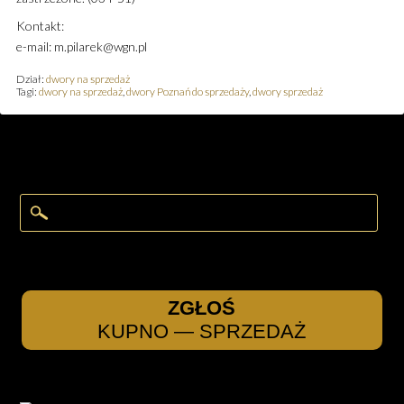
Kontakt:
e-mail: m.pilarek@wgn.pl
Dział:
dwory na sprzedaż
Tagi:
dwory na sprzedaż
,
dwory Poznań do sprzedaży
,
dwory sprzedaż
ZGŁOŚ
KUPNO — SPRZEDAŻ