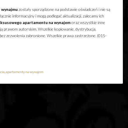
 wynajmu
zostały sporządzone na podstawie oświadczeń i nie są
cznie informacyjny i mogą podlegać aktualizacji, zalecamy ich
uksusowego
apartamentu
na wynajem
oraz wszystkie inne
ają prawom autorskim. Wszelkie kopiowanie, dystrybucja,
 bez zezwolenia zabronione. Wszelkie prawa zastrzeżone. (015-
cia
,
apartamenty na wynajem