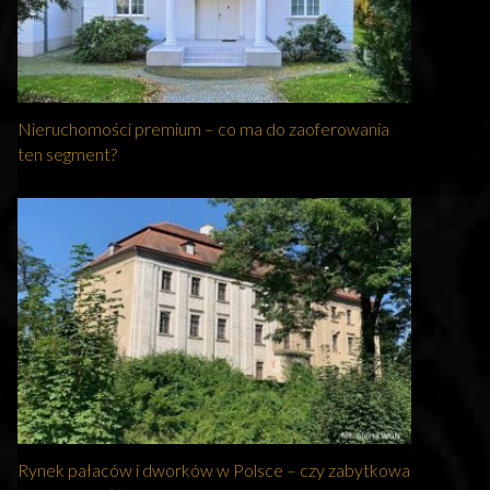
Nieruchomości premium – co ma do zaoferowania
ten segment?
Rynek pałaców i dworków w Polsce – czy zabytkowa