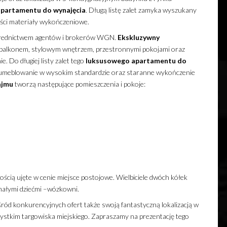
apartamentu
do wynajęcia
. Długą listę zalet zamyka wyszukany
kości materiały wykończeniowe.
średnictwem agentów i brokerów WGN.
Ekskluzywny
alkonem, stylowym wnętrzem, przestronnymi pokojami oraz
e. Do długiej listy zalet tego
luksusowego
apartamentu
do
/umeblowanie w wysokim standardzie oraz staranne wykończenie
ajmu
tworzą następujące pomieszczenia i pokoje:
ią ujęte w cenie miejsce postojowe. Wielbiciele dwóch kółek
małymi dziećmi –wózkowni.
ród konkurencyjnych ofert także swoją fantastyczną lokalizacją w
ystkim targowiska miejskiego. Zapraszamy na prezentację tego