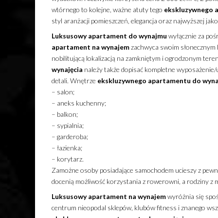
wtórnego to kolejne, ważne atuty tego
ekskluzywnego
styl aranżacji pomieszczeń, elegancja oraz najwyższej ja
Luksusowy
apartament
do wynajmu
wyłącznie za po
apartament
na wynajem
zachwyca swoim słonecznym b
nobilitującą lokalizacją na zamkniętym i ogrodzonym tereni
wynajęcia
należy także dopisać kompletne wyposażenie
detali. Wnętrze
ekskluzywnego
apartamentu
do wyn
– salon;
– aneks kuchenny;
– balkon;
– sypialnia;
– garderoba;
– łazienka;
– korytarz.
Zamożne osoby posiadające samochodem ucieszy z pewnośc
docenią możliwość korzystania z rowerowni, a rodziny z 
Luksusowy
apartament
na wynajem
wyróżnia się spoś
centrum nieopodal sklepów, klubów fitness i znanego wsz