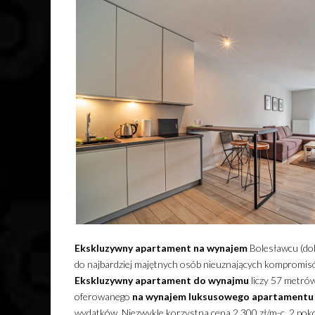
Ekskluzywny
apartament
na wynajem
Bolesławcu (dol
do najbardziej majętnych osób nieuznających kompromisó
Ekskluzywny
apartament
do wynajmu
liczy 57 metrów
oferowanego
na wynajem
luksusowego
apartamentu
wydatków. Niezwykle korzystna cena 2 300 zł/m-c, 2 pok