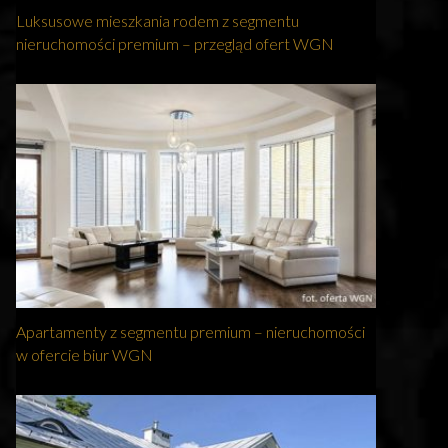
Luksusowe mieszkania rodem z segmentu
nieruchomości premium – przegląd ofert WGN
Apartamenty z segmentu premium – nieruchomości
w ofercie biur WGN