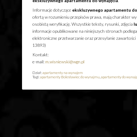
ekskluzywnego
apartamentu
do wynajęcia
.
Informacje dotyczące
ekskluzywnego
apartamentu
do
ofertą w rozumieniu przepisów prawa, mają charakter wyłą
osobistą weryfikację. Wszystkie teksty, rysunki, zdjęcia
l
informacje opublikowane na niniejszych stronach podleg
elektroniczne przetwarzanie oraz przesyłanie zawartości
13893)
Kontakt:
e-mail:
m.wisniewski@wgn.pl
Dział:
apartamenty na wynajem
Tagi:
apartamenty Bolesławiec do wynajmu
,
apartamenty do wynaję