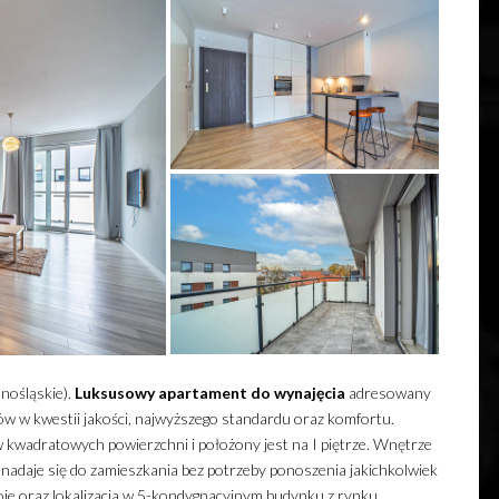
nośląskie).
Luksusowy
apartament
do wynajęcia
adresowany
w w kwestii jakości, najwyższego standardu oraz komfortu.
 kwadratowych powierzchni i położony jest na I piętrze. Wnętrze
nadaje się do zamieszkania bez potrzeby ponoszenia jakichkolwiek
oje oraz lokalizacja w 5-kondygnacyjnym budynku z rynku