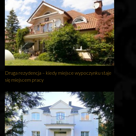
Druga rezydencja – kiedy miejsce wypoczynku staje
się miejscem pracy