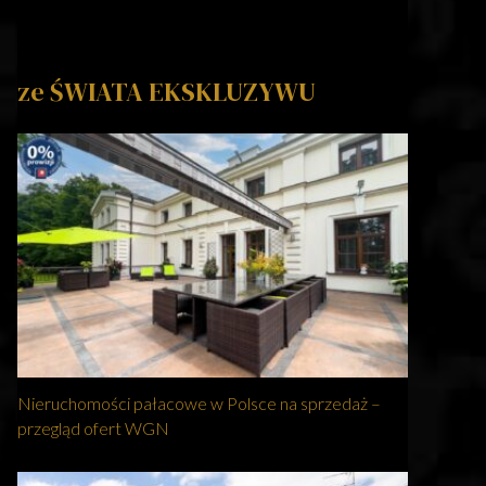
ze ŚWIATA EKSKLUZYWU
Nieruchomości pałacowe w Polsce na sprzedaż –
przegląd ofert WGN