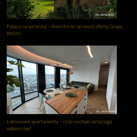
Pałace na sprzedaż – inwestorze, sprawdź ofertę Grupy
WGN!
Luksusowe apartamenty – co je cechuje i przyciąga
odbiorców?