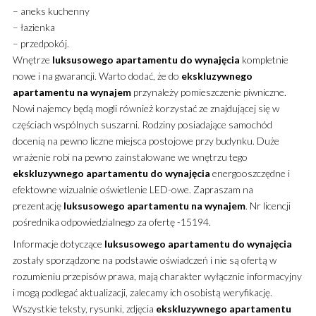
– aneks kuchenny
– łazienka
– przedpokój.
Wnętrze
luksusowego
apartamentu
do wynajęcia
kompletnie
nowe i na gwarancji. Warto dodać, że do
ekskluzywnego
apartamentu
na wynajem
przynależy pomieszczenie piwniczne.
Nowi najemcy będą mogli również korzystać ze znajdującej się w
częściach wspólnych suszarni. Rodziny posiadające samochód
docenią na pewno liczne miejsca postojowe przy budynku. Duże
wrażenie robi na pewno zainstalowane we wnętrzu tego
ekskluzywnego
apartamentu
do wynajęcia
energooszczędne i
efektowne wizualnie oświetlenie LED-owe. Zapraszam na
prezentację
luksusowego
apartamentu
na wynajem
. Nr licencji
pośrednika odpowiedzialnego za ofertę -15194.
Informacje dotyczące
luksusowego
apartamentu
do wynajęcia
zostały sporządzone na podstawie oświadczeń i nie są ofertą w
rozumieniu przepisów prawa, mają charakter wyłącznie informacyjny
i mogą podlegać aktualizacji, zalecamy ich osobistą weryfikację.
Wszystkie teksty, rysunki, zdjęcia
ekskluzywnego
apartamentu