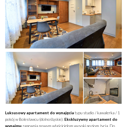
Luksusowy
apartament
do wynajęcia
typu studio / kawalerka / 1
pokój w Bolesławcu (dolnośląskie).
Ekskluzywny
apartament
do
wynajmu
zapewnia nowym właścicielom wysoki poziom życia.
Do