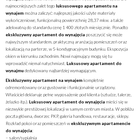
najmocniejszych zalet tego
luksusowego
apartamentu
na
wynajem
można zaliczyć: najlepszej jakości użyte materiały
wykończeniowe, funkcjonalną powierzchnię 28,37 mkw. a także
adekwatną do standardu cenę 1 400 złotych miesięcznie. Ponadto
ekskluzywny
apartament
do wynajęcia
poszczycić się może
najwyższym standardem, praktyczną aranżacją pomieszczeń oraz
lokalizacją na parterze, w 5-kondygnacyjnym budynku. Ekspozycja
okien w kierunku zachodnim. Nowi najmujący mogą się tu
wprowadzić niemal natychmiast.
Luksusowy
apartament
do
wynajmu
dedykowany najbardziej wymagającym.
Ekskluzywny
apartament
na wynajem
kompletnie
odremontowany oraz gustownie i funkcjonalnie urządzony.
Właściciel deklaruje pełne wyposażenie pod klienta (sztućce, talerze,
żelazko itp.).
Luksusowy
apartament
do wynajęcia
mieści się w
niezwykle prestiżowej lokalizacji w samym centrum miasta. W pobliżu
poczta główna, dworzec PKP, galeria handlowa, restauracje, sklepy.
Rozkład pokoi oraz pomieszczeń w
ekskluzywnym
apartamencie
do wynajęcia
:
– salon/sypialnia