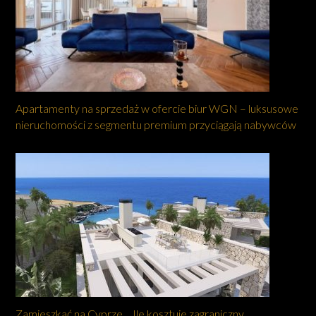
Apartamenty na sprzedaż w ofercie biur WGN – luksusowe
nieruchomości z segmentu premium przyciągają nabywców
Zamieszkać na Cyprze… Ile kosztuje zagraniczny