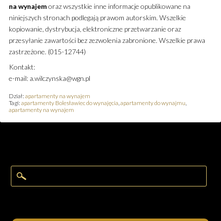
na wynajem
oraz wszystkie inne informacje opublikowane na
niniejszych stronach podlegają prawom autorskim. Wszelkie
kopiowanie, dystrybucja, elektroniczne przetwarzanie oraz
przesyłanie zawartości bez zezwolenia zabronione. Wszelkie prawa
zastrzeżone. (015-12744)
Kontakt:
e-mail: a.wilczynska@wgn.pl
Dział:
apartamenty na wynajem
Tagi:
apartamenty Bolesławiec do wynajęcia
,
apartamenty do wynajmu
,
apartamenty na wynajem