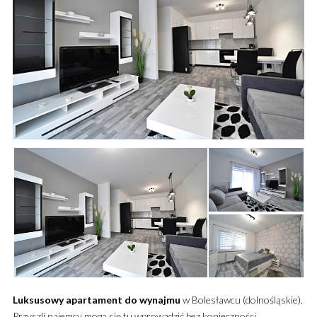
Luksusowy
apartament
do wynajmu
w Bolesławcu (dolnośląskie).
Przyszli najemcy mogą się tu wprowadzić bez konieczności