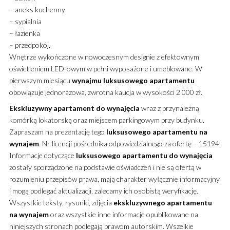
– aneks kuchenny
– sypialnia
– łazienka
– przedpokój.
Wnętrze wykończone w nowoczesnym designie z efektownym
oświetleniem LED-owym w pełni wyposażone i umeblowane. W
pierwszym miesiącu
wynajmu
luksusowego
apartamentu
obowiązuje jednorazowa, zwrotna kaucja w wysokości 2 000 zł.
Ekskluzywny
apartament
do wynajęcia
wraz z przynależną
komórką lokatorską oraz miejscem parkingowym przy budynku.
Zapraszam na prezentację tego
luksusowego
apartamentu
na
wynajem
. Nr licencji pośrednika odpowiedzialnego za ofertę – 15194.
Informacje dotyczące
luksusowego
apartamentu
do wynajęcia
zostały sporządzone na podstawie oświadczeń i nie są ofertą w
rozumieniu przepisów prawa, mają charakter wyłącznie informacyjny
i mogą podlegać aktualizacji, zalecamy ich osobistą weryfikację.
Wszystkie teksty, rysunki, zdjęcia
ekskluzywnego
apartamentu
na wynajem
oraz wszystkie inne informacje opublikowane na
niniejszych stronach podlegają prawom autorskim. Wszelkie