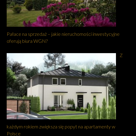
Pałace na sprzedaż – jakie nieruchomości inwestycyjne
oferują biura WGN?
Z
każdym rokiem zwiększa się popyt na apartamenty w
Polsce