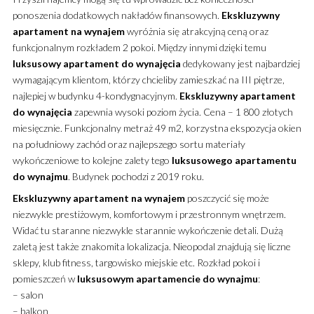
ponoszenia dodatkowych nakładów finansowych.
Ekskluzywny
apartament
na wynajem
wyróżnia się atrakcyjną ceną oraz
funkcjonalnym rozkładem 2 pokoi.
Między innymi dzięki temu
luksusowy
apartament
do wynajęcia
dedykowany jest najbardziej
wymagającym klientom, którzy chcieliby zamieszkać na III piętrze,
najlepiej w budynku 4-kondygnacyjnym.
Ekskluzywny
apartament
do wynajęcia
zapewnia wysoki poziom życia. Cena – 1 800 złotych
miesięcznie. Funkcjonalny metraż 49 m2, korzystna ekspozycja okien
na południowy zachód oraz najlepszego sortu materiały
wykończeniowe to kolejne zalety tego
luksusowego
apartamentu
do wynajmu
. Budynek pochodzi z 2019 roku.
Ekskluzywny
apartament
na wynajem
poszczycić się może
niezwykle prestiżowym, komfortowym i przestronnym wnętrzem.
Widać tu staranne niezwykle starannie wykończenie detali. Dużą
zaletą jest także znakomita lokalizacja. Nieopodal znajdują się liczne
sklepy, klub fitness, targowisko miejskie etc. Rozkład pokoi i
pomieszczeń w
luksusowym
apartamencie
do wynajmu
:
– salon
– balkon