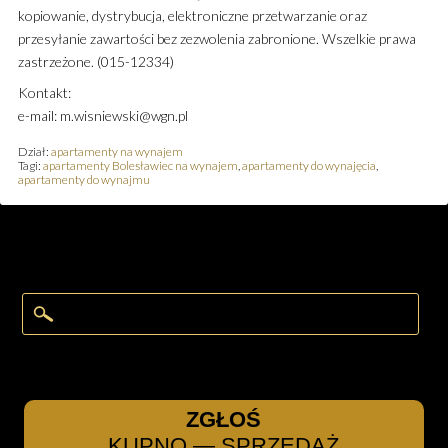
kopiowanie, dystrybucja, elektroniczne przetwarzanie oraz
przesyłanie zawartości bez zezwolenia zabronione. Wszelkie prawa
zastrzeżone. (015-12334)
Kontakt:
e-mail: m.wisniewski@wgn.pl
Dział:
apartamenty na wynajem
Tagi:
apartamenty Bolesławiec na wynajem
,
apartamenty do wynajęcia
,
apartamenty do wynajmu
ZGŁOŚ
KUPNO — SPRZEDAŻ