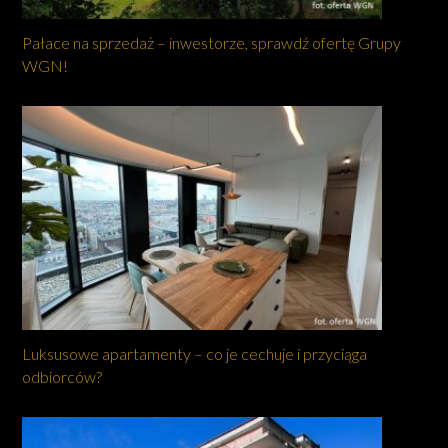
Pałace na sprzedaż – inwestorze, sprawdź ofertę Grupy
WGN!
Luksusowe apartamenty – co je cechuje i przyciąga
odbiorców?