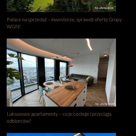
Pałace na sprzedaż – inwestorze, sprawdź ofertę Grupy
WGN!
Luksusowe apartamenty – co je cechuje i przyciąga
odbiorców?