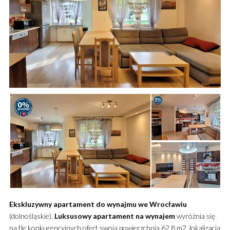
Ekskluzywny
apartament
do wynajmu
we Wrocławiu
(dolnośląskie).
Luksusowy
apartament
na wynajem
wyróżnia się
na tle konkurencyjnych ofert swoją powierzchnią 62,8 m2, lokalizacją