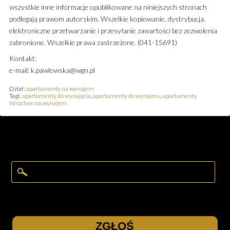
wszystkie inne informacje opublikowane na niniejszych stronach
podlegają prawom autorskim. Wszelkie kopiowanie, dystrybucja,
elektroniczne przetwarzanie i przesyłanie zawartości bez zezwolenia
zabronione. Wszelkie prawa zastrzeżone. (041-15691)
Kontakt:
e-mail: k.pawlowska@wgn.pl
Dział:
apartamenty na wynajem
Tagi:
apartamenty do wynajęcia
,
apartamenty do wynajmu
,
apartamenty
Wrocław na wynajem
ZGŁOŚ