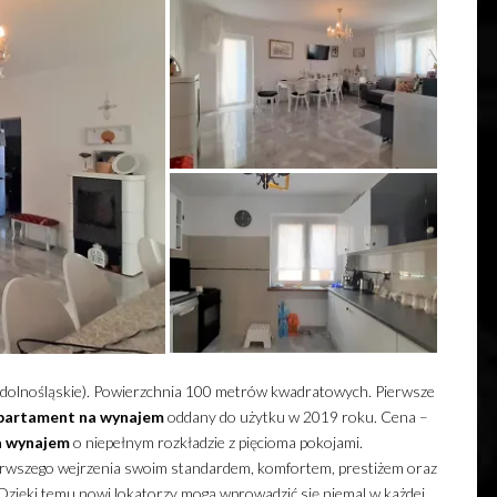
dolnośląskie). Powierzchnia 100 metrów kwadratowych. Pierwsze
partament
na wynajem
oddany do użytku w 2019 roku. Cena –
a wynajem
o niepełnym rozkładzie z pięcioma pokojami.
rwszego wejrzenia swoim standardem, komfortem, prestiżem oraz
Dzięki temu nowi lokatorzy mogą wprowadzić się niemal w każdej