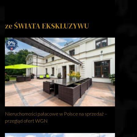
ze ŚWIATA EKSKLUZYWU
Nieruchomości pałacowe w Polsce na sprzedaż –
przegląd ofert WGN