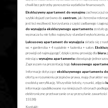
chwili bez potrzeby ponoszenia wydatków finansowych.
Ekskluzywny
apartament
do wynajmu
zachwyca już od
szybki dojazd zarówno do
centrum
, jak i terenów rekrea
jest też możliwość korzystania z części zadbanego i zag
do wynajęcia
ekskluzywnego
apartamentu
zostało g
wyznacza tu nie tylko najwyższy standard wykończenia, a
Luksusowy
apartament
do wynajęcia
składa się z nas
wc + garderoba + 4 sypialnie + łazienka + salon.
Ekskluz
prowizji od najmującego”, dzięki czemu prowizję dla
biura
p
miesiącu
wynajmu
apartamentu
obowiązuje jednorazow
Zapraszam na prezentację tego
luksusowego
apartam
Informacje dotyczące
ekskluzywnego
apartamentu
do
ofertą w rozumieniu przepisów prawa, mają charakter wyłą
osobistą weryfikację. Wszystkie teksty, rysunki, zdjęcia
l
informacje opublikowane na niniejszych stronach podleg
elektroniczne przetwarzanie oraz przesyłanie zawartości
15538)
Kontakt: