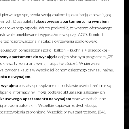
 pierwszego spojrzenia swoją znakomitą lokalizacją zapewniającą
cyjnych. Duża zaletą
luksusowego
apartamentu
na wynajem
ospodarowanego ogrodu. Warto podkreślić, że wnętrze oferowanego
ustownie umeblowane i wyposażone w sprzęt AGD. Komfort
le też rozprowadzona instalacja ogrzewania podłogowego.
tępujących pomieszczeń i pokoi: balkon + kuchnia + przedpokój +
ywny
apartament
do wynajęcia
objęty słynnym programem „0%
okrywa tylko strona wynajmująca (właściciel). W pierwszym
a, zwrotna kaucja w wysokości jednomiesięcznego czynszu najmu.
entu
na wynajem
.
 wynajmu
zostały sporządzone na podstawie oświadczeń i nie są
cznie informacyjny i mogą podlegać aktualizacji, zalecamy ich
uksusowego
apartamentu
na wynajem
oraz wszystkie inne
ają prawom autorskim. Wszelkie kopiowanie, dystrybucja,
 bez zezwolenia zabronione. Wszelkie prawa zastrzeżone. (041-