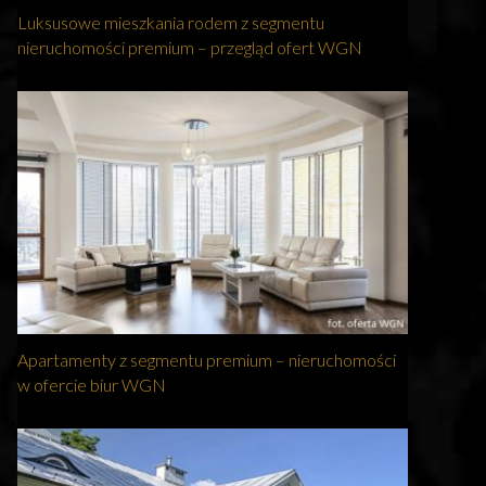
Luksusowe mieszkania rodem z segmentu
nieruchomości premium – przegląd ofert WGN
Apartamenty z segmentu premium – nieruchomości
w ofercie biur WGN