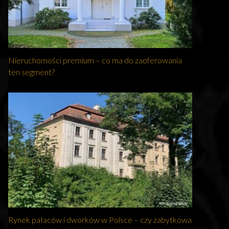
Nieruchomości premium – co ma do zaoferowania
ten segment?
Rynek pałaców i dworków w Polsce – czy zabytkowa