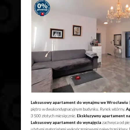
Luksusowy
apartament
do wynajmu
we Wrocławiu
(
piętro w dwukondygnacyjnym budynku. Rynek wtórny.
A
3 500 złotych miesięcznie.
Ekskluzywny
apartament
n
Luksusowy
apartament
do wynajęcia
zachwyca od pie
użytymi materiałami wykończeniowymi najwyższej klasy. 