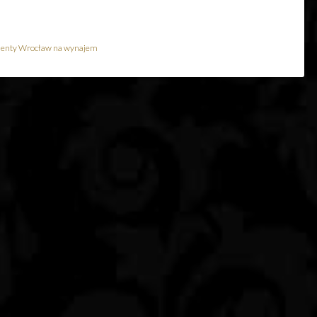
enty Wrocław na wynajem