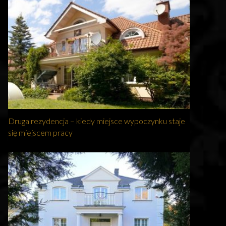
Druga rezydencja – kiedy miejsce wypoczynku staje
się miejscem pracy