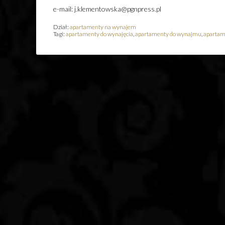
e-mail: j.klementowska@pgnpress.pl
Dział:
apartamenty na wynajem
Tagi:
apartamenty do wynajęcia
,
apartamenty do wynajmu
,
apartam