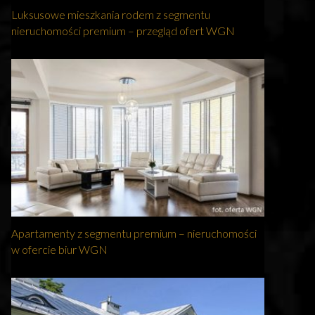
Luksusowe mieszkania rodem z segmentu
nieruchomości premium – przegląd ofert WGN
Apartamenty z segmentu premium – nieruchomości
w ofercie biur WGN