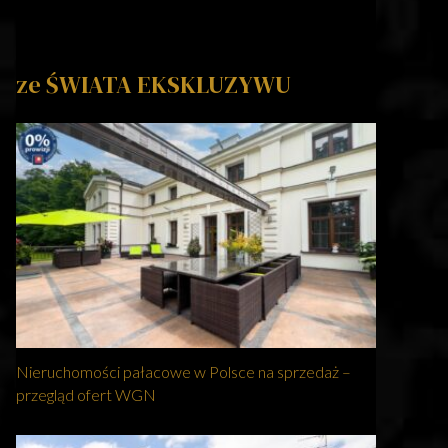
ze ŚWIATA EKSKLUZYWU
Nieruchomości pałacowe w Polsce na sprzedaż –
przegląd ofert WGN