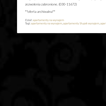
zezwolenia zabronione. (030-11672)
**oferta archiwalna**
Dział:
apartamenty na wynajem
Tagi:
apartamenty na wynajem
,
apartamenty Słupsk wynajem
,
apa