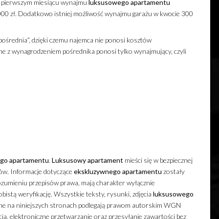
 pierwszym miesiącu wynajmu
luksusowego
apartamentu
000 zł. Dodatkowo istniej możliwość wynajmu garażu w kwocie 300
ośrednia”, dzięki czemu najemca nie ponosi kosztów
ne z wynagrodzeniem pośrednika ponosi tylko wynajmujący, czyli
ego
apartamentu
.
Luksusowy
apartament
mieści się w bezpiecznej
pów. Informacje dotyczące
ekskluzywnego
apartamentu
zostały
ozumieniu przepisów prawa, mają charakter wyłącznie
obistą weryfikację. Wszystkie teksty, rysunki, zdjęcia
luksusowego
ane na niniejszych stronach podlegają prawom autorskim WGN
ja, elektroniczne przetwarzanie oraz przesyłanie zawartości bez