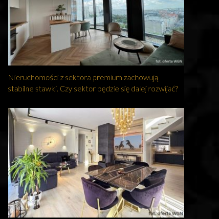
Nieruchomości z sektora premium zachowują
stabilne stawki. Czy sektor będzie się dalej rozwijać?