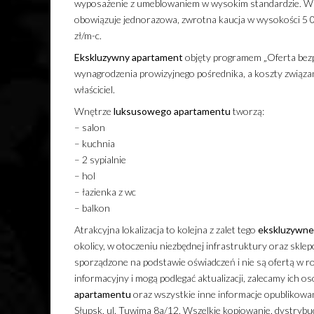
wyposażenie z umeblowaniem w wysokim standardzie. W
obowiązuje jednorazowa, zwrotna kaucja w wysokości 5 
zł/m-c.
Ekskluzywny
apartament
objęty programem „Oferta bezp
wynagrodzenia prowizyjnego pośrednika, a koszty związa
właściciel.
Wnętrze
luksusowego
apartamentu
tworzą:
– salon
– kuchnia
– 2 sypialnie
– hol
– łazienka z wc
– balkon
Atrakcyjna lokalizacja to kolejna z zalet tego
ekskluzywn
okolicy, w otoczeniu niezbędnej infrastruktury oraz skle
sporządzone na podstawie oświadczeń i nie są ofertą w r
informacyjny i mogą podlegać aktualizacji, zalecamy ich os
apartamentu
oraz wszystkie inne informacje opublikow
Słupsk, ul. Tuwima 8a/12. Wszelkie kopiowanie, dystrybuc