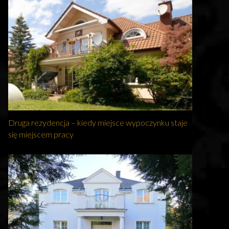
Druga rezydencja – kiedy miejsce wypoczynku staje
się miejscem pracy