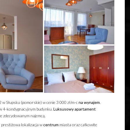
 w Słupsku (pomorskie) w cenie 3 000 zł/m-c
na wynajem
.
, w 4-kondygnacyjnym budynku.
Luksusowy
apartament
 ze zdecydowanym najemcą.
o prestiżowa lokalizacja w
centrum
miasta oraz całkowite