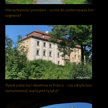
Nieruchomości premium – co ma do zaoferowania ten
segment?
Rynek pałaców i dworków w Polsce – czy zabytkowa
nieruchomość warta jest ryzyka?