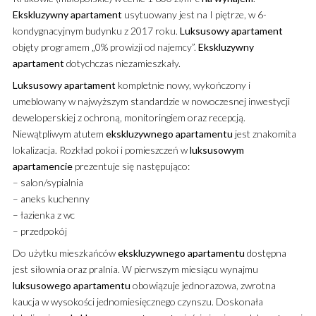
Ekskluzywny
apartament
usytuowany jest na I piętrze, w 6-
kondygnacyjnym budynku z 2017 roku.
Luksusowy
apartament
objęty programem „0% prowizji od najemcy”.
Ekskluzywny
apartament
dotychczas niezamieszkały.
Luksusowy
apartament
kompletnie nowy, wykończony i
umeblowany w najwyższym standardzie w nowoczesnej inwestycji
deweloperskiej z ochroną, monitoringiem oraz recepcją.
Niewątpliwym atutem
ekskluzywnego
apartamentu
jest znakomita
lokalizacja. Rozkład pokoi i pomieszczeń w
luksusowym
apartamencie
prezentuje się następująco:
– salon/sypialnia
– aneks kuchenny
– łazienka z wc
– przedpokój
Do użytku mieszkańców
ekskluzywnego
apartamentu
dostępna
jest siłownia oraz pralnia. W pierwszym miesiącu wynajmu
luksusowego
apartamentu
obowiązuje jednorazowa, zwrotna
kaucja w wysokości jednomiesięcznego czynszu. Doskonała