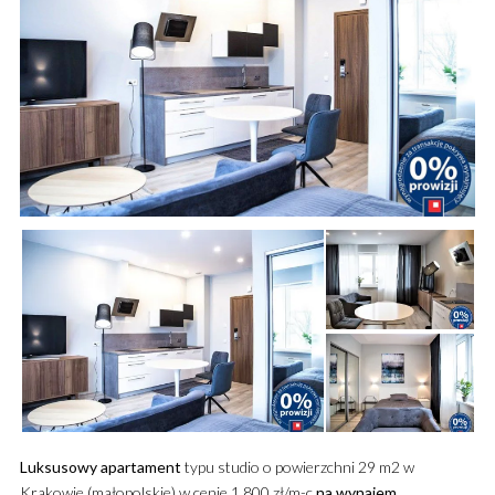
Luksusowy
apartament
typu studio o powierzchni 29 m2 w
Krakowie (małopolskie) w cenie 1 800 zł/m-c
na wynajem
.