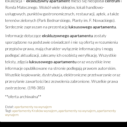
lokalizacja –
ekskluzywny
apartament
mieści się nieopodal
centrum
i
Ronda Matecznego. Wokół wiele sklepów, lokali handlowo-
usługowych, punktów gastronomicznych, restauracji, aptek, a także
terenów zielonych (Park Bednarskiego, Planty im. F. Nowackiego).
Serdecznie zapraszam na prezentację
luksusowego
apartamentu
.
Informacje dotyczące
ekskluzywnego
apartamentu
zostały
sporządzone na podstawie oświadczeń i nie są ofertą w rozumieniu
przepisów prawa, mają charakter wyłącznie informacyjny i mogą
podlegać aktualizacji, zalecamy ich osobistą weryfikację. Wszystkie
teksty, zdjęcia
luksusowego
apartamentu
oraz wszystkie inne
informacje opublikowane na stronie podlegają prawom autorskim.
Wszelkie kopiowanie, dystrybucja, elektroniczne przetwarzanie oraz
przesyłanie zawartości bez zezwolenia zabronione. Wszelkie prawa
zastrzeżone. (198-385)
**oferta archiwalna**
Dział:
apartamenty na wynajem
Tagi:
apartamenty Kraków wynajem
,
apartamenty na wynajem
,
apartamenty
wynajem