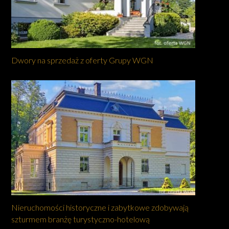
Dwory na sprzedaż z oferty Grupy WGN
Nieruchomości historyczne i zabytkowe zdobywają
szturmem branżę turystyczno-hotelową