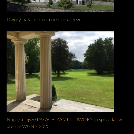
Dwory, pałace, zamki nie dla każdego
Najpiękniejsze PAŁACE, ZAMKI i DWORY na sprzedaż w
ofercie WGN – 2020