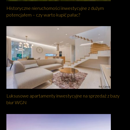
Historyczne nieruchomości inwestycyjne z dużym
potencjałem – czy warto kupić pałac?
Luksusowe apartamenty inwestycyjne na sprzedaż z bazy
biur WGN