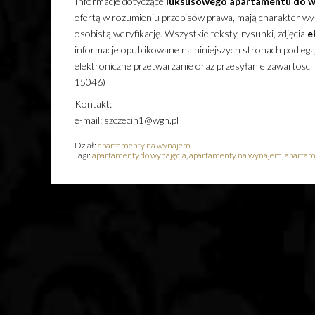
Informacje dotyczące
luksusowego
apartamentu
do w
ofertą w rozumieniu przepisów prawa, mają charakter wyłą
osobistą weryfikację. Wszystkie teksty, rysunki, zdjęcia
e
informacje opublikowane na niniejszych stronach podleg
elektroniczne przetwarzanie oraz przesyłanie zawartości
15046)
Kontakt:
e-mail: szczecin1@wgn.pl
Dział:
apartamenty na wynajem
Tagi:
apartamenty do wynajęcia
,
apartamenty na wynajem
,
apartam