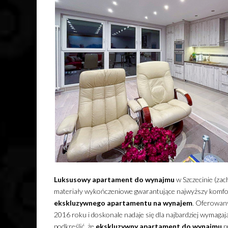
Luksusowy
apartament
do wynajmu
w Szczecinie (zac
materiały wykończeniowe gwarantujące najwyższy komfor
ekskluzywnego
apartamentu
na wynajem
. Oferowa
2016 roku i doskonale nadaje się dla najbardziej wymagaj
podkreślić, że
ekskluzywny
apartament
do wynajmu
p