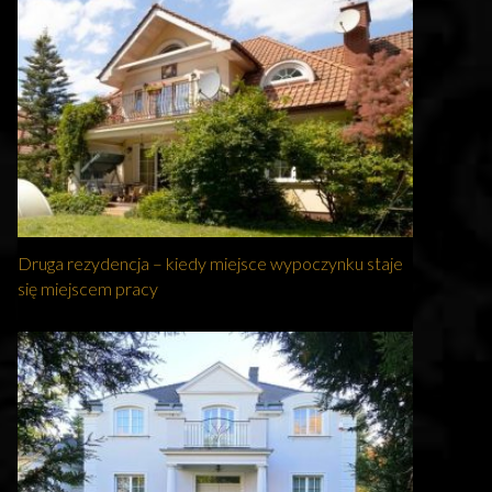
Druga rezydencja – kiedy miejsce wypoczynku staje
się miejscem pracy