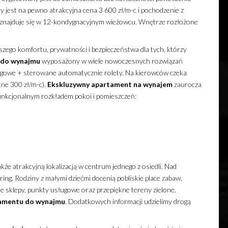
 jest na pewno atrakcyjna cena 3 600 zł/m-c i pochodzenie z
znajduje się w 12-kondygnacyjnym wieżowcu. Wnętrze rozłożone
szego komfortu, prywatności i bezpieczeństwa dla tych, którzy
do wynajmu
wyposażony w wiele nowoczesnych rozwiązań
łogowe + sterowane automatycznie rolety. Na kierowców czeka
ne 300 zł/m-c).
Ekskluzywny
apartament
na wynajem
zaurocza
kcjonalnym rozkładem pokoi i pomieszczeń:
że atrakcyjną lokalizacją w centrum jednego z osiedli. Nad
g. Rodziny z małymi dziećmi docenią pobliskie place zabaw,
zne sklepy, punkty usługowe oraz przepiękne tereny zielone.
amentu
do wynajmu
. Dodatkowych informacji udzielimy drogą