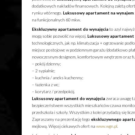
dodatkowych nakładów finansowych. Kolejną zaletą oferty
rynku wtórnego.
Luksusowy
apartament
na wynajem
na funkcjonalnych 60 mkw.
Ekskluzywny
apartament
do wynajęcia
to azyl najwyż
mogą sobie pozwolić na więcej.
Luksusowy
apartament
technologicznych, jak np. klimatyzacja + ogrzewanie pod
miejsce postojowe w podziemnym garażu (dodatkowo płat
nowoczesnym designem, komfortowym wnętrzem oraz fun
– pokój dzienny;
– 2 sypialnie;
– kuchnia / aneks kuchenny;
– łazienka z wc;
– korytarz / przedpokój.
Luksusowy
apartament
do wynajęcia
zwraca uwagę tak
bezpieczeństwem wszystkich mieszkańców czuwa monitorin
przedszkola i szkoły. Wszystkim z kolei przydadzą się lic
Zapraszamy na prezentację tego
ekskluzywnego
apart
mejlową. Więcej ciekawych ofert na
www.wgn.pl
.