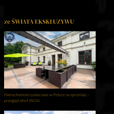
ze ŚWIATA EKSKLUZYWU
Nieruchomości pałacowe w Polsce na sprzedaż –
przegląd ofert WGN