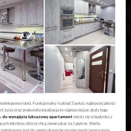
hodniopomorskie). Funkcjonalny rozkład 3 pokoi, najlepszej jakości
t życia
oraz znakomita lokalizacja to najmocniejsze atuty tego
ny
do wynajęcia
luksusowy
apartament
mieści się w budynku z
ących klientów, którzy chcą zamieszkać na I piętrze. Warto
rzygotowany jest do zamieszkania bez konieczności ponoszenia