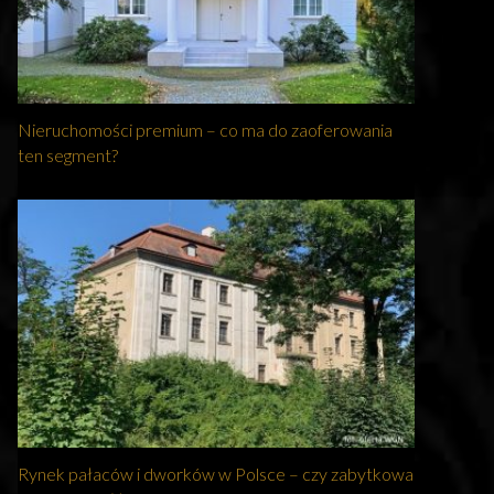
Nieruchomości premium – co ma do zaoferowania
ten segment?
Rynek pałaców i dworków w Polsce – czy zabytkowa