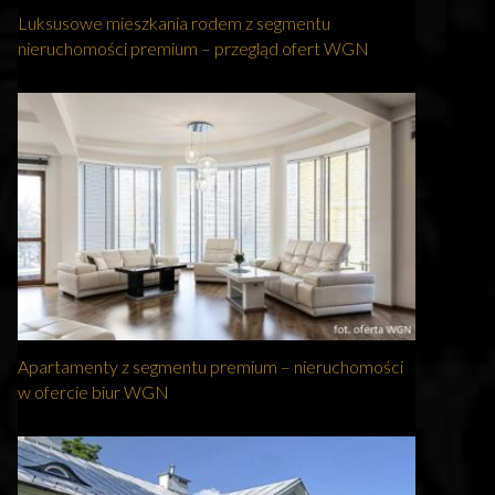
Luksusowe mieszkania rodem z segmentu
nieruchomości premium – przegląd ofert WGN
Apartamenty z segmentu premium – nieruchomości
w ofercie biur WGN