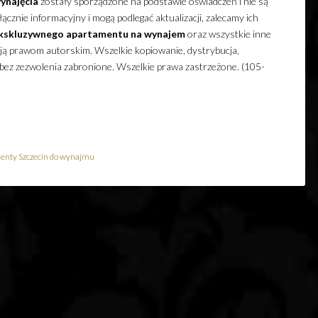
ynajęcia
zostały sporządzone na podstawie oświadczeń i nie są
cznie informacyjny i mogą podlegać aktualizacji, zalecamy ich
kskluzywnego
apartamentu
na wynajem
oraz wszystkie inne
ają prawom autorskim. Wszelkie kopiowanie, dystrybucja,
 bez zezwolenia zabronione. Wszelkie prawa zastrzeżone. (105-
enty Szczecin do wynajmu