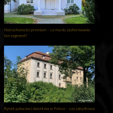
Nieruchomości premium – co ma do zaoferowania
ten segment?
Rynek pałaców i dworków w Polsce – czy zabytkowa