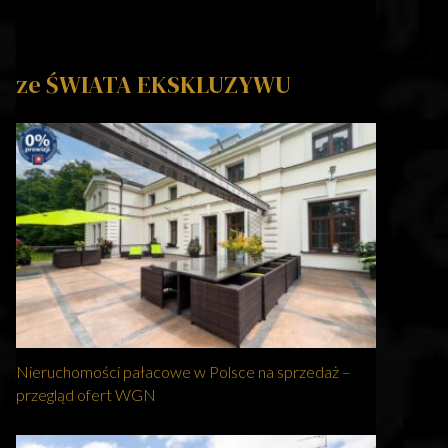
ze ŚWIATA EKSKLUZYWU
Nieruchomości pałacowe w Polsce na sprzedaż –
przegląd ofert WGN