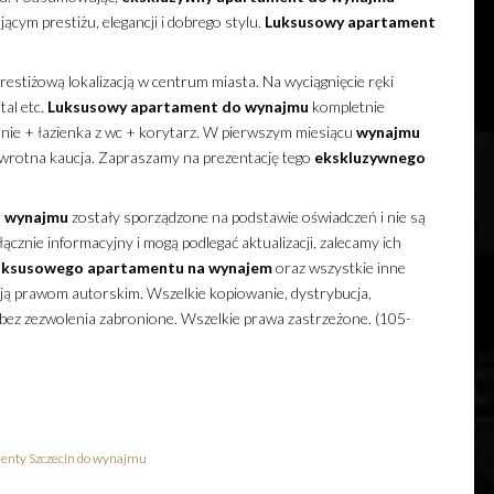
ym prestiżu, elegancji i dobrego stylu.
Luksusowy
apartament
restiżową lokalizacją w centrum miasta. Na wyciągnięcie ręki
tal etc.
Luksusowy
apartament
do wynajmu
kompletnie
nie + łazienka z wc + korytarz. W pierwszym miesiącu
wynajmu
wrotna kaucja. Zapraszamy na prezentację tego
ekskluzywnego
 wynajmu
zostały sporządzone na podstawie oświadczeń i nie są
cznie informacyjny i mogą podlegać aktualizacji, zalecamy ich
uksusowego
apartamentu
na wynajem
oraz wszystkie inne
ają prawom autorskim. Wszelkie kopiowanie, dystrybucja,
 bez zezwolenia zabronione. Wszelkie prawa zastrzeżone. (105-
enty Szczecin do wynajmu