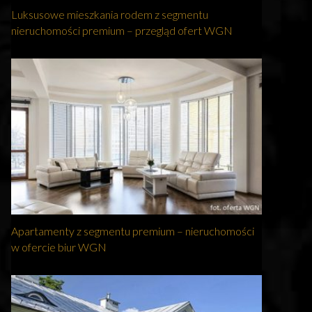
Luksusowe mieszkania rodem z segmentu
nieruchomości premium – przegląd ofert WGN
Apartamenty z segmentu premium – nieruchomości
w ofercie biur WGN