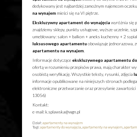
dedykowany jest najbardziej zamożnym najemcom oczekując
na wynajem
mieści się na VI piętrze.
Ekskluzywny
apartament
do wynajęcia
wyróżnia się p
znajdziemy sklepy, punkty usługowe, wyższe uczelnie, szpi
umeblowany: salon + balkon + aneks kuchenny + 2 sypial
luksusowego
apartamentu
obowiązuje jednorazowa, z
apartamentu
na wynajem
.
Informacje dotyczące
ekskluzywnego
apartamentu
do
ofertą w rozumieniu przepisów prawa, mają charakter wyłą
osobistą weryfikację. Wszystkie teksty, rysunki, zdjęcia
l
informacje opublikowane na niniejszych stronach podleg
elektroniczne przetwarzanie oraz przesyłanie zawartości
13056)
Kontakt:
e-mail: k.splawska@wgn.pl
Dział:
apartamenty na wynajem
Tagi:
apartamenty do wynajęcia
,
apartamenty na wynajem
,
apartam