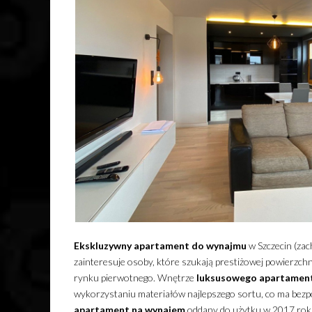
Ekskluzywny
apartament
do wynajmu
w Szczecin (za
zainteresuje osoby, które szukają prestiżowej powierzc
rynku pierwotnego.
Wnętrze
luksusowego
apartamen
wykorzystaniu materiałów najlepszego sortu, co ma bezpo
apartament
na wynajem
oddany do użytku w 2017 ro