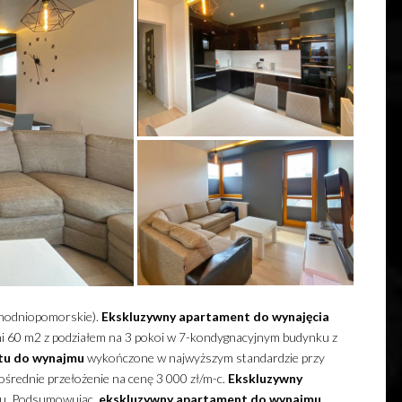
chodniopomorskie).
Ekskluzywny
apartament
do wynajęcia
hni 60 m2 z podziałem na 3 pokoi w 7-kondygnacyjnym budynku z
tu
do wynajmu
wykończone w najwyższym standardzie przy
średnie przełożenie na cenę 3 000 zł/m-c.
Ekskluzywny
ku. Podsumowując,
ekskluzywny
apartament
do wynajmu