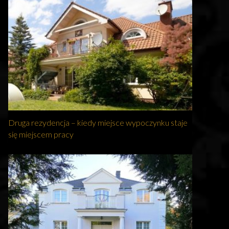
Druga rezydencja – kiedy miejsce wypoczynku staje
się miejscem pracy