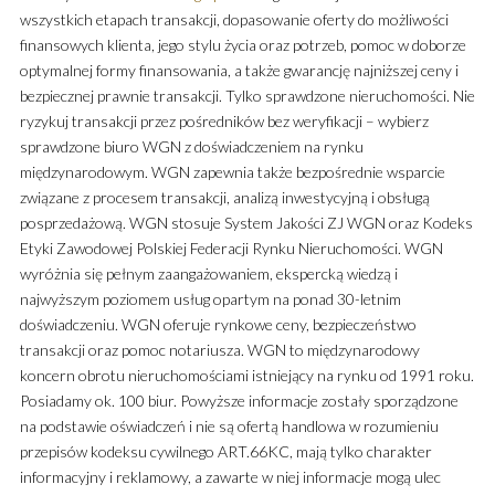
wszystkich etapach transakcji, dopasowanie oferty do możliwości
finansowych klienta, jego stylu życia oraz potrzeb, pomoc w doborze
optymalnej formy finansowania, a także gwarancję najniższej ceny i
bezpiecznej prawnie transakcji. Tylko sprawdzone nieruchomości. Nie
ryzykuj transakcji przez pośredników bez weryfikacji – wybierz
sprawdzone biuro WGN z doświadczeniem na rynku
międzynarodowym. WGN zapewnia także bezpośrednie wsparcie
związane z procesem transakcji, analizą inwestycyjną i obsługą
posprzedażową. WGN stosuje System Jakości ZJ WGN oraz Kodeks
Etyki Zawodowej Polskiej Federacji Rynku Nieruchomości. WGN
wyróżnia się pełnym zaangażowaniem, ekspercką wiedzą i
najwyższym poziomem usług opartym na ponad 30-letnim
doświadczeniu. WGN oferuje rynkowe ceny, bezpieczeństwo
transakcji oraz pomoc notariusza. WGN to międzynarodowy
koncern obrotu nieruchomościami istniejący na rynku od 1991 roku.
Posiadamy ok. 100 biur. Powyższe informacje zostały sporządzone
na podstawie oświadczeń i nie są ofertą handlowa w rozumieniu
przepisów kodeksu cywilnego ART.66KC, mają tylko charakter
informacyjny i reklamowy, a zawarte w niej informacje mogą ulec