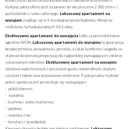
konieczności ponoszenia dodatkowych nakładów finansowych.
Kolejną zaletą oferty jest na pewno atrakcyjna cena 2 300 zł/m-c i
pochodzenie z rynku wtórnego.
Luksusowy
apartament
na
wynajem
znajduje się w 5-kondygnacyjnym budynku. Wnętrze
rozłożone na funkcjonalnych 54,5 mkw.
Ekskluzywny
apartament
do wynajęcia
tylko za pośrednictwem
agentów WGN.
Luksusowy
apartament
do wynajmu
to gwarancja
bezpieczeństwa, prywatności, prestiżu, a także komfortu i wygody, co
stanowi doskonałą propozycję dla najbardziej wymagających i dobrze
sytuowanych klientów.
Ekskluzywny
apartament
na wynajem
olśniewa wykończonym z poczuciem gustu, kameralnym, ciepłym,
czystym i ładnie zaaranżowanym wnętrzem. Funkcjonalny rozkład
pokoi i pomieszczeń prezentuje się następująco:
– pokój dzienny;
– sypialnia;
– kuchnia / aneks kuchenny;
– jadalnia;
– łazienka z wc;
– korytarz / przedpokój.
Kierowcy docenią bezpieczne miejsce parkingowe.
Luksusowy