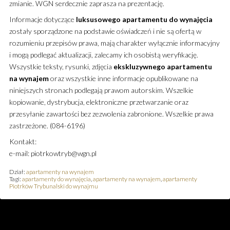
zmianie. WGN serdecznie zaprasza na prezentację.
Informacje dotyczące
luksusowego
apartamentu
do wynajęcia
zostały sporządzone na podstawie oświadczeń i nie są ofertą w
rozumieniu przepisów prawa, mają charakter wyłącznie informacyjny
i mogą podlegać aktualizacji, zalecamy ich osobistą weryfikację.
Wszystkie teksty, rysunki, zdjęcia
ekskluzywnego
apartamentu
na wynajem
oraz wszystkie inne informacje opublikowane na
niniejszych stronach podlegają prawom autorskim. Wszelkie
kopiowanie, dystrybucja, elektroniczne przetwarzanie oraz
przesyłanie zawartości bez zezwolenia zabronione. Wszelkie prawa
zastrzeżone. (084-6196)
Kontakt:
e-mail: piotrkowtryb@wgn.pl
Dział:
apartamenty na wynajem
Tagi:
apartamenty do wynajęcia
,
apartamenty na wynajem
,
apartamenty
Piotrków Trybunalski do wynajmu