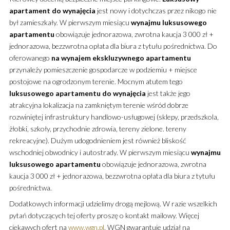
apartament
do wynajęcia
jest nowy i dotychczas przez nikogo nie
był zamieszkały. W pierwszym miesiącu
wynajmu
luksusowego
apartamentu
obowiązuje jednorazowa, zwrotna kaucja 3 000 zł +
jednorazowa, bezzwrotna opłata dla biura z tytułu pośrednictwa. Do
oferowanego
na wynajem
ekskluzywnego
apartamentu
przynależy pomieszczenie gospodarcze w podziemiu + miejsce
postojowe na ogrodzonym terenie. Mocnym atutem tego
luksusowego
apartamentu
do wynajęcia
jest także jego
atrakcyjna lokalizacja na zamkniętym terenie wśród dobrze
rozwiniętej infrastruktury handlowo-usługowej (sklepy, przedszkola,
żłobki, szkoły, przychodnie zdrowia, tereny zielone. tereny
rekreacyjne). Dużym udogodnieniem jest również bliskość
wschodniej obwodnicy i autostrady. W pierwszym miesiącu
wynajmu
luksusowego
apartamentu
obowiązuje jednorazowa, zwrotna
kaucja 3 000 zł + jednorazowa, bezzwrotna opłata dla biura z tytułu
pośrednictwa.
Dodatkowych informacji udzielimy drogą mejlową. W razie wszelkich
pytań dotyczących tej oferty proszę o kontakt mailowy. Więcej
ciekawych ofert na
www.wgn.pl
. WGN gwarantuje udział na