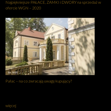
Najpiękniejsze PAŁACE, ZAMKI i DWORY na sprzedaż w
ofercie WGN – 2020
Pałac – na co zwracają uwagę kupujący?
więcej