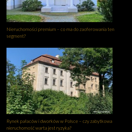
Nieruchomości premium – co ma do zaoferowania ten
segment?
Rynek pałaców i dworków w Polsce – czy zabytkowa
nieruchomość warta jest ryzyka?