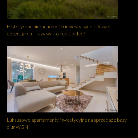
Historyczne nieruchomości inwestycyjne z dużym
potencjałem – czy warto kupić pałac?
Luksusowe apartamenty inwestycyjne na sprzedaż z bazy
biur WGN