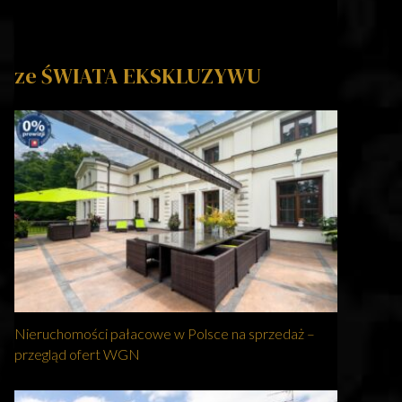
ze ŚWIATA EKSKLUZYWU
Nieruchomości pałacowe w Polsce na sprzedaż –
przegląd ofert WGN