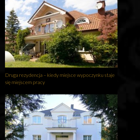
Druga rezydencja – kiedy miejsce wypoczynku staje
się miejscem pracy