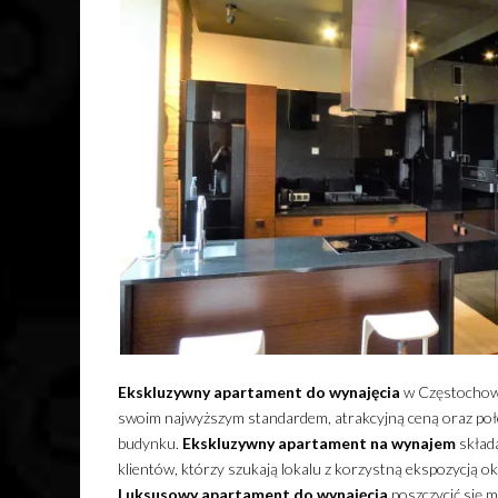
Ekskluzywny
apartament
do wynajęcia
w Częstochowi
swoim najwyższym standardem, atrakcyjną ceną oraz poł
budynku.
Ekskluzywny
apartament
na wynajem
składa
klientów, którzy szukają lokalu z korzystną ekspozycją 
Luksusowy
apartament
do wynajęcia
poszczycić się m