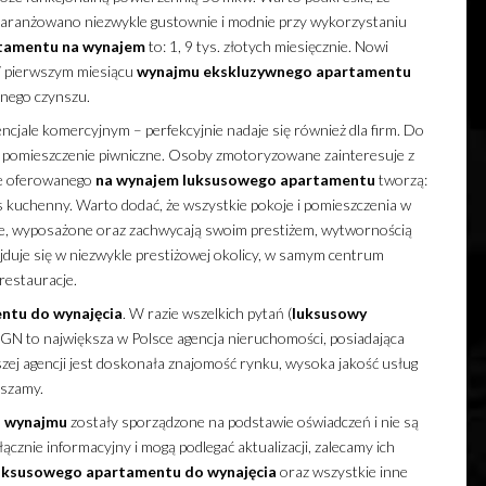
aranżowano niezwykle gustownie i modnie przy wykorzystaniu
tamentu
na wynajem
to: 1, 9 tys. złotych miesięcznie. Nowi
W pierwszym miesiącu
wynajmu
ekskluzywnego
apartamentu
dnego czynszu.
jale komercyjnym – perfekcyjnie nadaje się również dla firm. Do
 pomieszczenie piwniczne. Osoby zmotoryzowane zainteresuje z
ze oferowanego
na wynajem
luksusowego
apartamentu
tworzą:
s kuchenny. Warto dodać, że wszystkie pokoje i pomieszczenia w
e, wyposażone oraz zachwycają swoim prestiżem, wytwornością
jduje się w niezwykle prestiżowej okolicy, w samym centrum
 restauracje.
entu
do wynajęcia
. W razie wszelkich pytań (
luksusowy
GN to największa w Polsce agencja nieruchomości, posiadająca
zej agencji jest doskonała znajomość rynku, wysoka jakość usług
aszamy.
 wynajmu
zostały sporządzone na podstawie oświadczeń i nie są
cznie informacyjny i mogą podlegać aktualizacji, zalecamy ich
uksusowego
apartamentu
do wynajęcia
oraz wszystkie inne