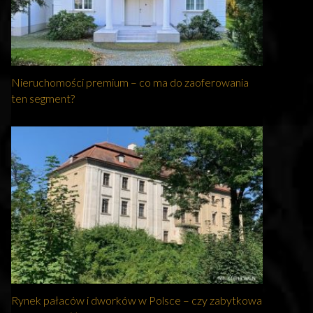
Nieruchomości premium – co ma do zaoferowania
ten segment?
Rynek pałaców i dworków w Polsce – czy zabytkowa