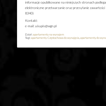
informacje opublikowane na niniejszych stronach podleg
elektroniczne przetwarzanie oraz przesyłanie zawartości
8340)
Kontakt:
e-mail: a.kupis@wgn.pl
Dział:
apartamenty na wynajem
Tagi:
apartamenty Częstochowa do wynajęcia
,
apartamenty do wyn