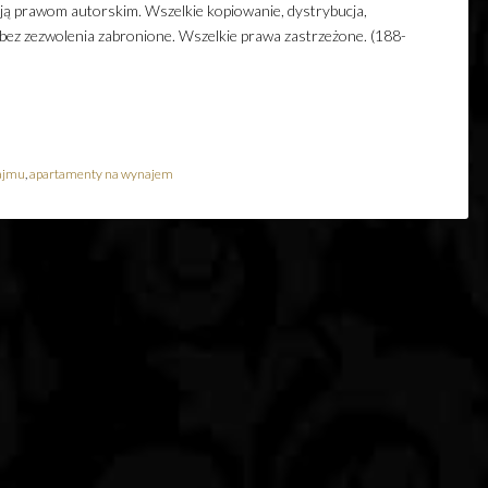
ają prawom autorskim. Wszelkie kopiowanie, dystrybucja,
 bez zezwolenia zabronione. Wszelkie prawa zastrzeżone. (188-
ajmu
,
apartamenty na wynajem