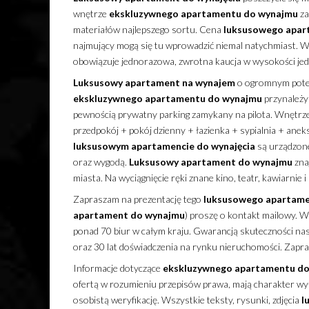
wnętrze
ekskluzywnego
apartamentu
do wynajmu
za
materiałów najlepszego sortu. Cena
luksusowego
apar
najmujący mogą się tu wprowadzić niemal natychmiast. 
obowiązuje jednorazowa, zwrotna kaucja w wysokości je
Luksusowy
apartament
na wynajem
o ogromnym potenc
ekskluzywnego
apartamentu
do wynajmu
przynależy
pewnością prywatny parking zamykany na pilota. Wnętr
przedpokój + pokój dzienny + łazienka + sypialnia + anek
luksusowym
apartamencie
do wynajęcia
są urządzon
oraz wygodą.
Luksusowy
apartament
do wynajmu
zna
miasta. Na wyciągnięcie ręki znane kino, teatr, kawiarnie i
Zapraszam na prezentację tego
luksusowego
apartam
apartament
do wynajmu
) proszę o kontakt mailowy. W
ponad 70 biur w całym kraju. Gwarancją skuteczności nas
oraz 30 lat doświadczenia na rynku nieruchomości. Zapr
Informacje dotyczące
ekskluzywnego
apartamentu
do
ofertą w rozumieniu przepisów prawa, mają charakter wyłą
osobistą weryfikację. Wszystkie teksty, rysunki, zdjęcia
l