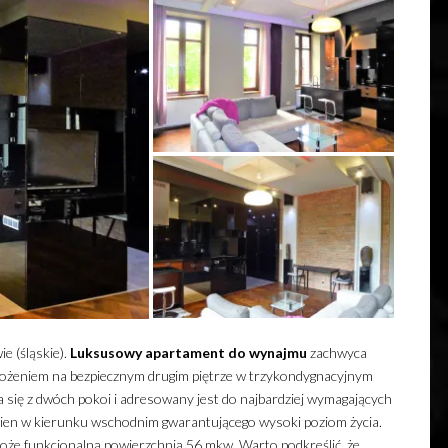
e (śląskie).
Luksusowy
apartament
do wynajmu
zachwyca
ożeniem na bezpiecznym drugim piętrze w trzykondygnacyjnym
 się z dwóch pokoi i adresowany jest do najbardziej wymagających
okien w kierunku wschodnim gwarantującego wysoki poziom życia.
oże funkcjonalną powierzchnią 56 mkw. Warto podkreślić, że