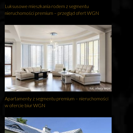
Luksusowe mieszkania rodem z segmentu
nieruchomości premium – przegląd ofert WGN
Apartamenty z segmentu premium – nieruchomości
w ofercie biur WGN