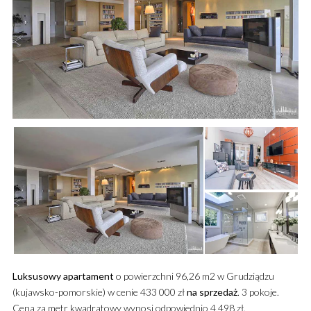
Luksusowy
apartament
o powierzchni 96,26 m2 w Grudziądzu
(kujawsko-pomorskie) w cenie 433 000 zł
na sprzedaż
. 3 pokoje.
Cena za metr kwadratowy wynosi odpowiednio 4 498 zł.