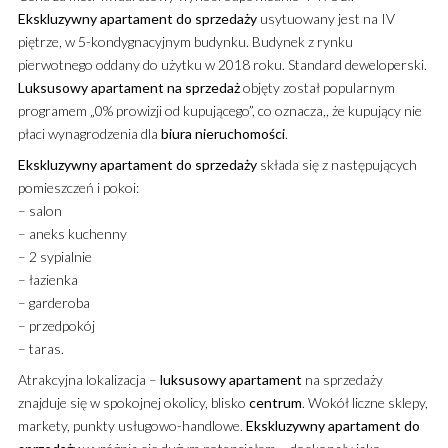
Ekskluzywny
apartament
do sprzedaży
usytuowany jest na IV
piętrze, w 5-kondygnacyjnym budynku. Budynek z rynku
pierwotnego oddany do użytku w 2018 roku. Standard deweloperski.
Luksusowy
apartament
na sprzedaż
objęty został popularnym
programem „0% prowizji od kupującego”, co oznacza,, że kupujący nie
płaci wynagrodzenia dla
biura
nieruchomości
.
Ekskluzywny
apartament
do sprzedaży
składa się z następujących
pomieszczeń i pokoi:
– salon
– aneks kuchenny
– 2 sypialnie
– łazienka
– garderoba
– przedpokój
– taras.
Atrakcyjna lokalizacja –
luksusowy
apartament
na sprzedaży
znajduje się w spokojnej okolicy, blisko
centrum
. Wokół liczne sklepy,
markety, punkty usługowo-handlowe.
Ekskluzywny
apartament
do