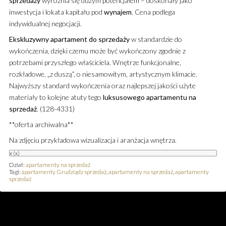
sprzedaży
wyróżnia się dużym potencjałem – doskonały jako
inwestycja i lokata kapitału pod
wynajem
. Cena podlega
indywidualnej negocjacji.
Ekskluzywny
apartament
do sprzedaży
w standardzie do
wykończenia, dzięki czemu może być wykończony zgodnie z
potrzebami przyszłego właściciela. Wnętrze funkcjonalne,
rozkładowe, „z duszą”, o niesamowitym, artystycznym klimacie.
Najwyższy standard wykończenia oraz najlepszej jakości użyte
materiały to kolejne atuty tego
luksusowego
apartamentu
na
sprzedaż
. (128-4331)
**oferta archiwalna**
Na zdjęciu przykładowa wizualizacja i aranżacja wnętrza.
x
(x)
Dział:
apartamenty na sprzedaż
Tagi:
apartamenty Grudziądz sprzedaż
,
apartamenty na sprzedaż
,
apartamenty
sprzedaż