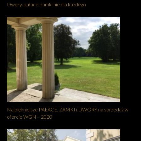
Dwory, pałace, zamki nie dla każdego
Najpiękniejsze PAŁACE, ZAMKI i DWORY na sprzedaż w
ofercie WGN – 2020