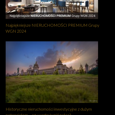
Najpiękniejsze NIERUCHOMOŚCI PREMIUM Grupy
WGN 2024
Historyczne nieruchomości inwestycyjne z dużym
potencjałem – czy warto kupić pałac?