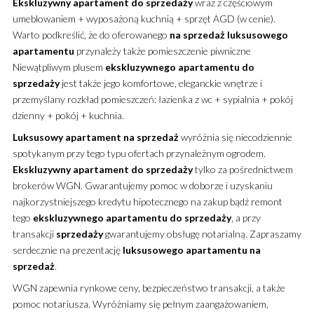
Ekskluzywny
apartament
do sprzedaży
wraz z częściowym
umeblowaniem + wyposażoną kuchnią + sprzęt AGD (w cenie).
Warto podkreślić, że do oferowanego
na sprzedaż
luksusowego
apartamentu
przynależy także pomieszczenie piwniczne
Niewątpliwym plusem
ekskluzywnego
apartamentu
do
sprzedaży
jest także jego komfortowe, eleganckie wnętrze i
przemyślany rozkład pomieszczeń: łazienka z wc + sypialnia + pokój
dzienny + pokój + kuchnia.
Luksusowy
apartament
na sprzedaż
wyróżnia się niecodziennie
spotykanym przy tego typu ofertach przynależnym ogrodem.
Ekskluzywny
apartament
do sprzedaży
tylko za pośrednictwem
brokerów WGN. Gwarantujemy pomoc w doborze i uzyskaniu
najkorzystniejszego kredytu hipotecznego na zakup bądź remont
tego
ekskluzywnego
apartamentu
do sprzedaży
, a przy
transakcji
sprzedaży
gwarantujemy obsługę notarialną. Zapraszamy
serdecznie na prezentację
luksusowego
apartamentu
na
sprzedaż
.
WGN zapewnia rynkowe ceny, bezpieczeństwo transakcji, a także
pomoc notariusza. Wyróżniamy się pełnym zaangażowaniem,