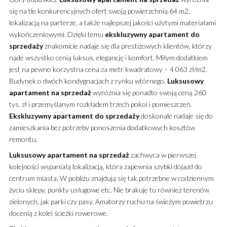
się na tle konkurencyjnych ofert swoją powierzchnią 64 m2,
lokalizacją na parterze, a także najlepszej jakości użytymi materiałami
wykończeniowymi.
Dzięki temu
ekskluzywny
apartament
do
sprzedaży
znakomicie nadaje się dla prestiżowych klientów, którzy
nade wszystko cenią luksus, elegancję i komfort. Miłym dodatkiem
jest na pewno korzystna cena za metr kwadratowy – 4 063 zł/m2.
Budynek o dwóch kondygnacjach z rynku wtórnego.
Luksusowy
apartament
na sprzedaż
wyróżnia się ponadto swoją ceną 260
tys. zł i przemyślanym rozkładem trzech pokoi i pomieszczeń.
Ekskluzywny
apartament
do sprzedaży
doskonale nadaje się do
zamieszkania bez potrzeby ponoszenia dodatkowych kosztów
remontu.
Luksusowy
apartament
na sprzedaż
zachwyca w pierwszej
kolejności wspaniałą lokalizacją, która zapewnia szybki dojazd do
centrum miasta. W pobliżu znajdują się tak potrzebne w codziennym
życiu sklepy, punkty usługowe etc. Nie brakuje tu również terenów
zielonych, jak parki czy pasy. Amatorzy ruchu na świeżym powietrzu
docenią z kolei ścieżki rowerowe.