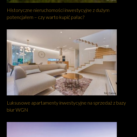
Historyczne nieruchomości inwestycyjne z dużym
potencjałem – czy warto kupić pałac?
Luksusowe apartamenty inwestycyjne na sprzedaż z bazy
biur WGN