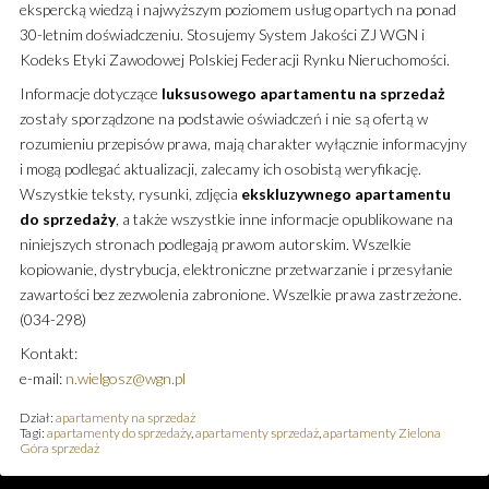
ekspercką wiedzą i najwyższym poziomem usług opartych na ponad
30-letnim doświadczeniu. Stosujemy System Jakości ZJ WGN i
Kodeks Etyki Zawodowej Polskiej Federacji Rynku Nieruchomości.
Informacje dotyczące
luksusowego
apartamentu
na sprzedaż
zostały sporządzone na podstawie oświadczeń i nie są ofertą w
rozumieniu przepisów prawa, mają charakter wyłącznie informacyjny
i mogą podlegać aktualizacji, zalecamy ich osobistą weryfikację.
Wszystkie teksty, rysunki, zdjęcia
ekskluzywnego
apartamentu
do sprzedaży
, a także wszystkie inne informacje opublikowane na
niniejszych stronach podlegają prawom autorskim. Wszelkie
kopiowanie, dystrybucja, elektroniczne przetwarzanie i przesyłanie
zawartości bez zezwolenia zabronione. Wszelkie prawa zastrzeżone.
(034-298)
Kontakt:
e-mail:
n.wielgosz@wgn.pl
Dział:
apartamenty na sprzedaż
Tagi:
apartamenty do sprzedaży
,
apartamenty sprzedaż
,
apartamenty Zielona
Góra sprzedaż