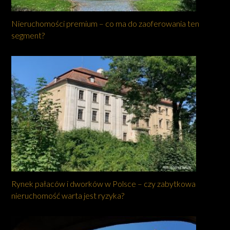
Nieruchomości premium – co ma do zaoferowania ten
segment?
Rynek pałaców i dworków w Polsce – czy zabytkowa
nieruchomość warta jest ryzyka?