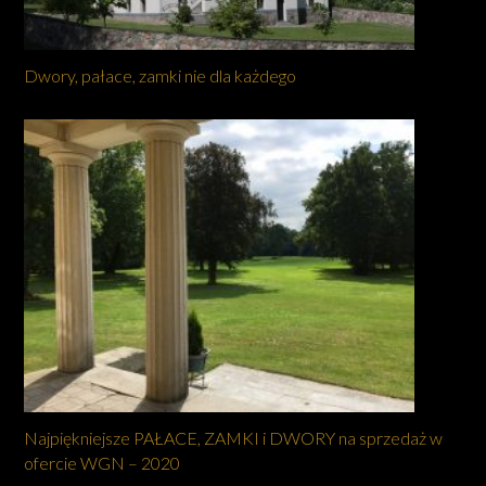
Dwory, pałace, zamki nie dla każdego
Najpiękniejsze PAŁACE, ZAMKI i DWORY na sprzedaż w
ofercie WGN – 2020