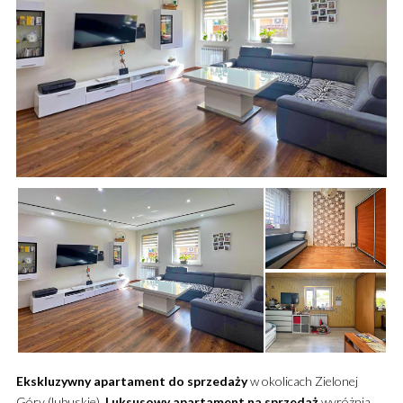
Ekskluzywny
apartament
do sprzedaży
w okolicach Zielonej
Góry (lubuskie).
Luksusowy
apartament
na sprzedaż
wyróżnia