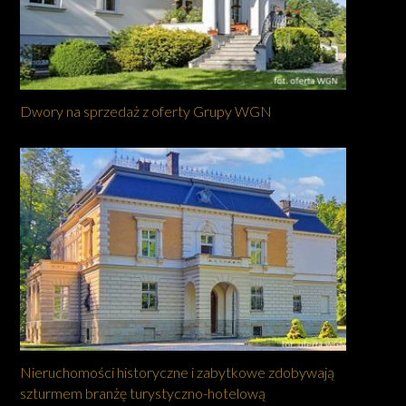
Dwory na sprzedaż z oferty Grupy WGN
Nieruchomości historyczne i zabytkowe zdobywają
szturmem branżę turystyczno-hotelową