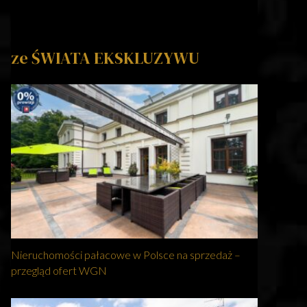
ze ŚWIATA EKSKLUZYWU
Nieruchomości pałacowe w Polsce na sprzedaż –
przegląd ofert WGN