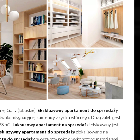
nej Góry (lubuskie).
Ekskluzywny
apartament
do sprzedaży
w dwukondygnacyjnej kamienicy z rynku wtórnego.
Dużą zaletą jest
 98 m2.
Luksusowy
apartament
na sprzedaż
dedykowany jest
skluzywny
apartament
do sprzedaży
zlokalizowano na
ntu
do sprzedaży
tworzą trzy pokoje wykończone materiałami