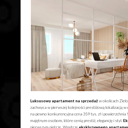
Luksusowy
apartament
na sprzedaż
w okolicach Zielo
zachwyca w pierwszej kolejności prestiżową lokalizacją 
na pewno konkurencyjna cena 359 tys. zł i powierzchnia
majętnym osobom, które cenią prestiż, elegancję i styl.
Ek
pierwszym piętrze. Wnętrze
ekskluzywnego
apartame