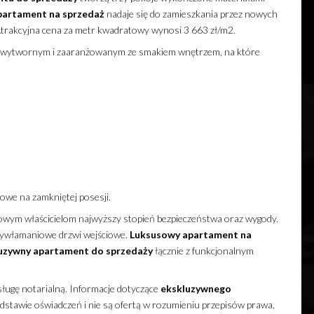
partament
na sprzedaż
nadaje się do zamieszkania przez nowych
rakcyjna cena za metr kwadratowy wynosi 3 663 zł/m2.
wytwornym i zaaranżowanym ze smakiem wnętrzem, na które
gowe na zamkniętej posesji.
wym właścicielom najwyższy stopień bezpieczeństwa oraz wygody.
tywłamaniowe drzwi wejściowe.
Luksusowy
apartament
na
uzywny
apartament
do sprzedaży
łącznie z funkcjonalnym
ługę notarialną. Informacje dotyczące
ekskluzywnego
stawie oświadczeń i nie są ofertą w rozumieniu przepisów prawa,