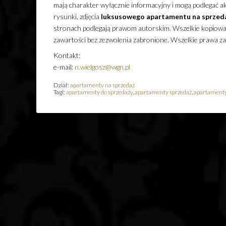
mają charakter wyłącznie informacyjny i mogą podlegać akt
rysunki, zdjęcia
luksusowego
apartamentu
na sprzed
stronach podlegają prawom autorskim. Wszelkie kopiowani
zawartości bez zezwolenia zabronione. Wszelkie prawa z
Kontakt:
e-mail:
n.wielgosz@wgn.pl
Dział:
apartamenty na sprzedaż
Tagi:
apartamenty do sprzedaży
,
apartamenty sprzedaż
,
apartamenty