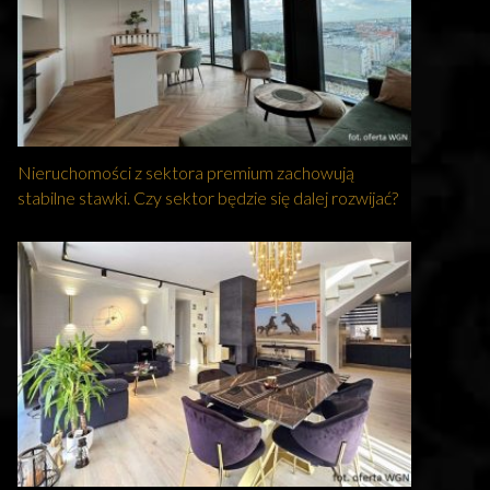
Nieruchomości z sektora premium zachowują
stabilne stawki. Czy sektor będzie się dalej rozwijać?