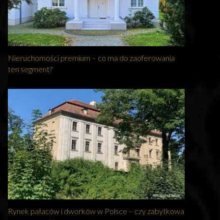
Nieruchomości premium – co ma do zaoferowania
ten segment?
Rynek pałaców i dworków w Polsce – czy zabytkowa