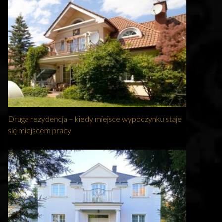
Druga rezydencja – kiedy miejsce wypoczynku staje
się miejscem pracy