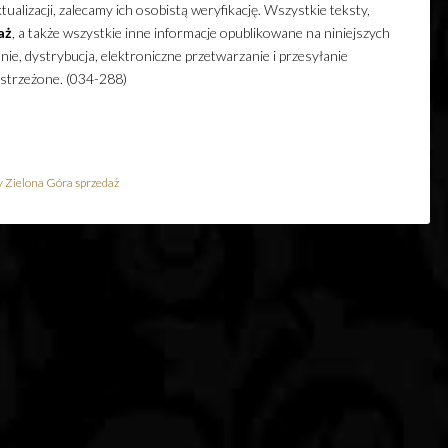
ualizacji, zalecamy ich osobistą weryfikację. Wszystkie teksty,
aż
, a także wszystkie inne informacje opublikowane na niniejszych
e, dystrybucja, elektroniczne przetwarzanie i przesyłanie
astrzeżone. (034-288)
 Zielona Góra sprzedaż