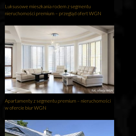
Luksusowe mieszkania rodem z segmentu
nieruchomości premium – przegląd ofert WGN
Apartamenty z segmentu premium – nieruchomości
w ofercie biur WGN