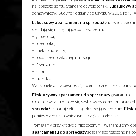
najlepszego sortu. Standard deweloperski.
Luksusowy
a
domowników. Budynek oddany do użytku w 2006 roku. At
Luksusowy
apartament
na sprzedaż
zachwyca swoim 
składają się następujące pomieszczenia:
– garderoba;
– przedpokój;
– aneks kuchenny;
– poddasze do własnej aranżacji;
– 2 sypialnie;
– salon;
– łazienka.
Właściciele aut z pewnością docenia liczne miejsca parkin
Ekskluzywny
apartament
do sprzedaży
gwarantuje no
O to pierwsze troszczy się szyfrowany domofon oraz an
sprzedaż
imponuje elitarną lokalizacją w centrum.
Ekskl
pomieszczeniem piwnicznym + częścią poddasza.
Pomagamy przy kredycie hipotecznym i gwarantujemy obs
apartamentu
do sprzedaży
zostały sporządzone na pod