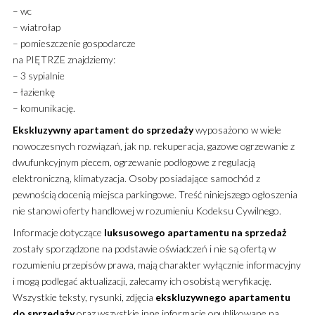
– wc
– wiatrołap
– pomieszczenie gospodarcze
na PIĘTRZE znajdziemy:
– 3 sypialnie
– łazienkę
– komunikację.
Ekskluzywny
apartament
do sprzedaży
wyposażono w wiele
nowoczesnych rozwiązań, jak np. rekuperacja, gazowe ogrzewanie z
dwufunkcyjnym piecem, ogrzewanie podłogowe z regulacją
elektroniczną, klimatyzacja. Osoby posiadające samochód z
pewnością docenią miejsca parkingowe. Treść niniejszego ogłoszenia
nie stanowi oferty handlowej w rozumieniu Kodeksu Cywilnego.
Informacje dotyczące
luksusowego
apartamentu
na sprzedaż
zostały sporządzone na podstawie oświadczeń i nie są ofertą w
rozumieniu przepisów prawa, mają charakter wyłącznie informacyjny
i mogą podlegać aktualizacji, zalecamy ich osobistą weryfikację.
Wszystkie teksty, rysunki, zdjęcia
ekskluzywnego
apartamentu
do sprzedaży
oraz wszystkie inne informacje opublikowane na