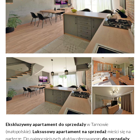
Ekskluzywny
apartament
do sprzedaży
w Tarnowie
(małopolskie).
Luksusowy
apartament
na sprzedaż
mieści się na
parterze. Do najmocniejszych atutów oferowanego
do sprzedaży