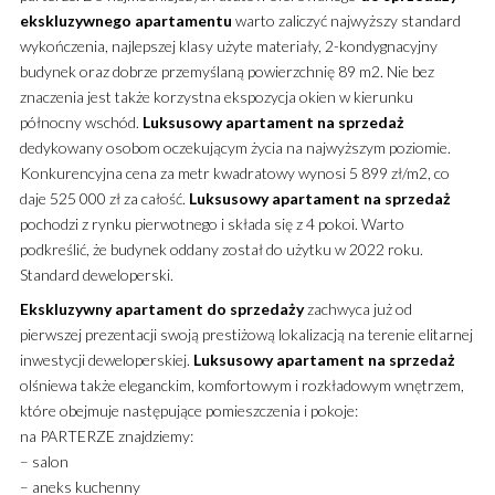
ekskluzywnego
apartamentu
warto zaliczyć najwyższy standard
wykończenia, najlepszej klasy użyte materiały,
2-kondygnacyjny
budynek oraz dobrze przemyślaną powierzchnię 89 m2. Nie bez
znaczenia jest także korzystna ekspozycja okien w kierunku
północny wschód.
Luksusowy
apartament
na sprzedaż
dedykowany osobom oczekującym życia na najwyższym poziomie.
Konkurencyjna cena za metr kwadratowy wynosi 5 899 zł/m2, co
daje 525 000 zł za całość.
Luksusowy
apartament
na sprzedaż
pochodzi z rynku pierwotnego i składa się z 4 pokoi. Warto
podkreślić, że budynek oddany został do użytku w 2022 roku.
Standard deweloperski.
Ekskluzywny
apartament
do sprzedaży
zachwyca już od
pierwszej prezentacji swoją prestiżową lokalizacją na terenie elitarnej
inwestycji deweloperskiej.
Luksusowy
apartament
na sprzedaż
olśniewa także eleganckim, komfortowym i rozkładowym wnętrzem,
które obejmuje następujące pomieszczenia i pokoje:
na PARTERZE znajdziemy:
– salon
– aneks kuchenny