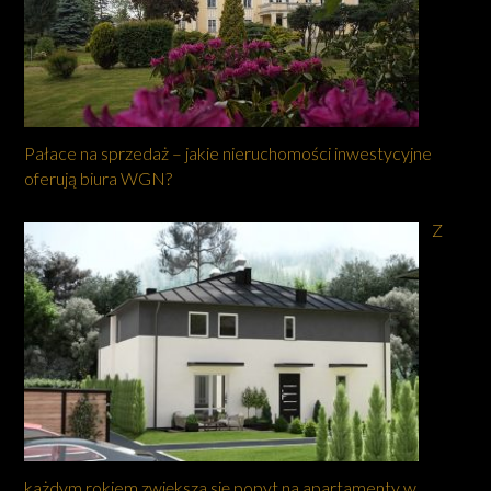
Pałace na sprzedaż – jakie nieruchomości inwestycyjne
oferują biura WGN?
Z
każdym rokiem zwiększa się popyt na apartamenty w