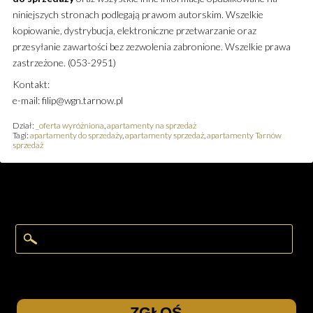
niniejszych stronach podlegają prawom autorskim. Wszelkie
kopiowanie, dystrybucja, elektroniczne przetwarzanie oraz
przesyłanie zawartości bez zezwolenia zabronione. Wszelkie prawa
zastrzeżone. (053-2951)
Kontakt:
e-mail: filip@wgn.tarnow.pl
Dział:
_oferta wyróżniona
,
apartamenty na sprzedaż
Tagi:
apartamenty do sprzedaży
,
apartamenty sprzedaż
,
apartamenty Tarnów
sprzedaż
ZGŁOŚ