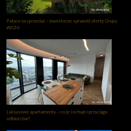
Pałace na sprzedaż – inwestorze, sprawdź ofertę Grupy
WGN!
Luksusowe apartamenty – co je cechuje i przyciąga
odbiorców?