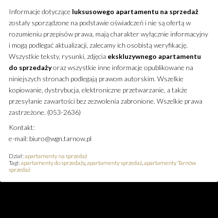
Informacje dotyczące
luksusowego
apartamentu
na sprzedaż
zostały sporządzone na podstawie oświadczeń i nie są ofertą w
rozumieniu przepisów prawa, mają charakter wyłącznie informacyjny
i mogą podlegać aktualizacji, zalecamy ich osobistą weryfikację.
Wszystkie teksty, rysunki, zdjęcia
ekskluzywnego
apartamentu
do sprzedaży
oraz wszystkie inne informacje opublikowane na
niniejszych stronach podlegają prawom autorskim. Wszelkie
kopiowanie, dystrybucja, elektroniczne przetwarzanie, a także
przesyłanie zawartości bez zezwolenia zabronione. Wszelkie prawa
zastrzeżone. (053-2636)
Kontakt:
e-mail: biuro@wgn.tarnow.pl
Dział:
apartamenty na sprzedaż
Tagi:
apartamenty do sprzedaży
,
apartamenty sprzedaż
,
apartamenty Tarnów
sprzedaż