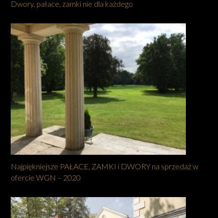
Dwory, pałace, zamki nie dla każdego
Najpiękniejsze PAŁACE, ZAMKI i DWORY na sprzedaż w
ofercie WGN – 2020