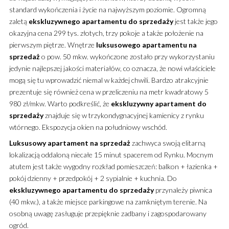
standard wykończenia i życie na najwyższym poziomie.
Ogromną
zaletą
ekskluzywnego
apartamentu
do sprzedaży
jest także jego
okazyjna cena 299 tys. złotych, trzy pokoje a także położenie na
pierwszym piętrze. Wnętrze
luksusowego
apartamentu
na
sprzedaż
o pow. 50 mkw. wykończone zostało przy wykorzystaniu
jedynie najlepszej jakości materiałów, co oznacza, że nowi właściciele
mogą się tu wprowadzić niemal w każdej chwili. Bardzo atrakcyjnie
prezentuje się również cena w przeliczeniu na metr kwadratowy 5
980 zł/mkw. Warto podkreślić, że
ekskluzywny
apartament
do
sprzedaży
znajduje się w trzykondygnacyjnej kamienicy z rynku
wtórnego. Ekspozycja okien na południowy wschód.
Luksusowy
apartament
na sprzedaż
zachwyca swoją elitarną
lokalizacją oddaloną niecałe 15 minut spacerem od Rynku. Mocnym
atutem jest także wygodny rozkład pomieszczeń: balkon + łazienka +
pokój dzienny + przedpokój + 2 sypialnie + kuchnia. Do
ekskluzywnego
apartamentu
do sprzedaży
przynależy piwnica
(40 mkw.), a także miejsce parkingowe na zamkniętym terenie. Na
osobną uwagę zasługuje przepięknie zadbany i zagospodarowany
ogród.