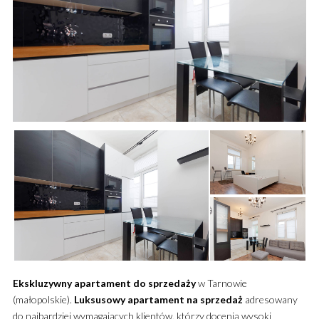
Ekskluzywny
apartament
do sprzedaży
w Tarnowie
(małopolskie).
Luksusowy
apartament
na sprzedaż
adresowany
do najbardziej wymagających klientów, którzy docenią wysoki