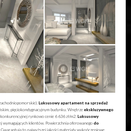
(zachodniopomorskie).
Luksusowy
apartament
na sprzedaż
niskim, pięciokondygnacyjnym budynku.
Wnętrze
ekskluzywnego
w konkurencyjnej rynkowo cenie 6 636 zł/m2.
Luksusowy
ej wymagających klientów. Powierzchnia oferowanego
do
 Gwarantują to najwyższej jakości materiały wykończeniowe.