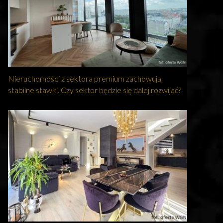
Nieruchomości z sektora premium zachowują
stabilne stawki. Czy sektor będzie się dalej rozwijać?