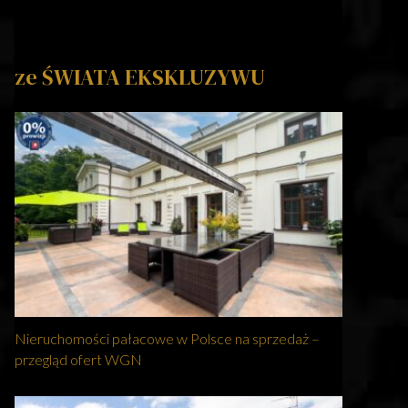
ze ŚWIATA EKSKLUZYWU
Nieruchomości pałacowe w Polsce na sprzedaż –
przegląd ofert WGN