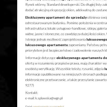
Rynek wtórny. Standard deweloperski. Do długiej listy zal
dodać atrakcyjną ekspozycję okien, adekwatną do zastane
Ekskluzywny
apartament
do sprzedaży
olśniewa swoją
odrestaurowanym budynku. Pomimo położenia w centrum pa
infrastruktura: lokale usługowo-handlowe, sklepy, galer
widne, jasne i słoneczne, co zawdzięcza dużej ilości okien
Istnieje jednak możliwość zaprojektowania
luksusoweg
luksusowego
apartamentu
zapewniamy Państwu pełną
priorytetem jest bezpieczeństwo i zadowolenie naszych k
Informacje dotyczące
ekskluzywnego
apartamentu
do
ofertą w rozumieniu przepisów prawa, mają charakter wyłą
osobistą weryfikację. Wszystkie teksty, rysunki, zdjęcia
l
informacje opublikowane na niniejszych stronach podleg
elektroniczne przetwarzanie, a także przesyłanie zawarto
9277)
Kontakt:
e-mail: k.splawska@wgn.pl
Dział:
apartamenty na sprzedaż