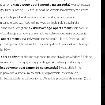
et tego
luksusowego
apartamentu
na sprzedaż
warto jeszcze
go luksusu cenę 449 tys. zł oraz położenie na czwartym piętrze.
 nobilitującą lokalizacją w sercu miasta, w przepięknie
nuje tu cisza i spokój. na wyciągnięcie ręki rozwinięta
ia handlowa. Wnętrze
ekskluzywnego
apartamentu
niezwykle
. Wizualizacje stanowią przykładowe odzwierciedlenie otoczenia.
o
apartamentu
na indywidualne życzenie klienta. Przy zakupie
 obsługę kredytową na bardzo korzystnych warunkach. Naszym
lientów.
 sprzedaży
zostały sporządzone na podstawie oświadczeń i nie są
cznie informacyjny i mogą podlegać aktualizacji, zalecamy ich
uksusowego
apartamentu
na sprzedaż
i wszystkie inne
ają prawom autorskim. Wszelkie kopiowanie, dystrybucja,
ści bez zezwolenia zabronione. Wszelkie prawa zastrzeżone. (105-