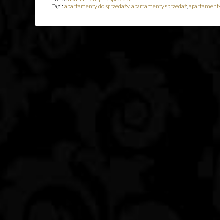
Tagi:
apartamenty do sprzedaży
,
apartamenty sprzedaż
,
apartamenty 