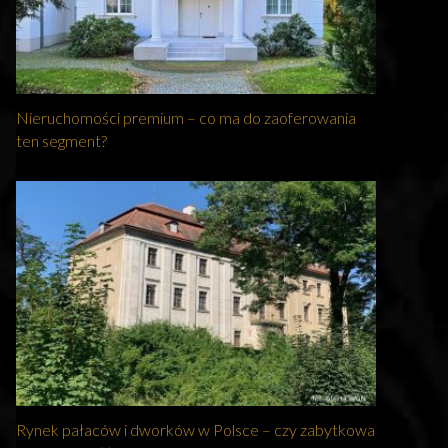
Nieruchomości premium – co ma do zaoferowania
ten segment?
Rynek pałaców i dworków w Polsce – czy zabytkowa