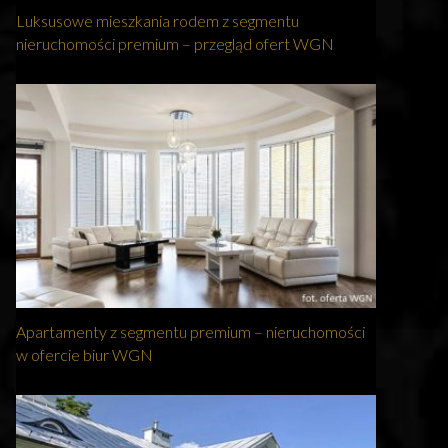
Luksusowe mieszkania rodem z segmentu
nieruchomości premium – przegląd ofert WGN
Apartamenty z segmentu premium – nieruchomości
w ofercie biur WGN