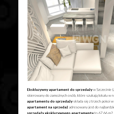
Ekskluzywny
apartament
do sprzedaży
w Szczecinie 
skierowany do zamożnych osób, które szukają lokalu w 
apartamentu
do sprzedaży
składa się z trzech pokoi 
apartament
na sprzedaż
adresowany jest do najbardzi
sprzedaży
ekskluzywnego
apartamentu
to 67,66 m2.