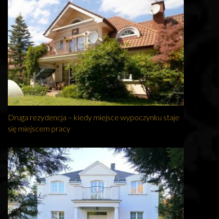
Druga rezydencja – kiedy miejsce wypoczynku staje
się miejscem pracy