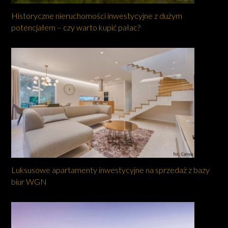
Historyczne nieruchomości inwestycyjne z dużym
potencjałem – czy warto kupić pałac?
Luksusowe apartamenty inwestycyjne na sprzedaż z bazy
biur WGN