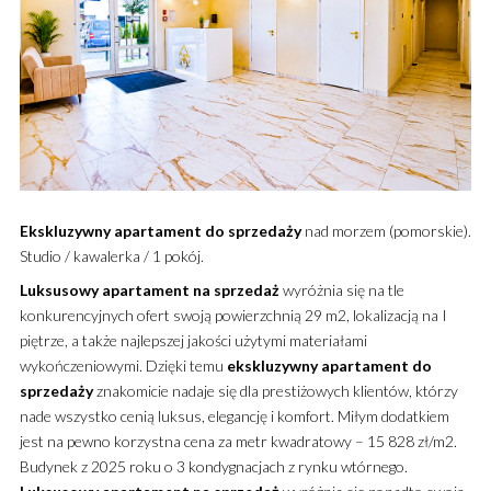
Ekskluzywny
apartament
do sprzedaży
nad morzem (pomorskie).
Studio / kawalerka / 1 pokój.
Luksusowy
apartament
na sprzedaż
wyróżnia się na tle
konkurencyjnych ofert swoją powierzchnią 29 m2, lokalizacją na I
piętrze, a także najlepszej jakości użytymi materiałami
wykończeniowymi. Dzięki temu
ekskluzywny
apartament
do
sprzedaży
znakomicie nadaje się dla prestiżowych klientów, którzy
nade wszystko cenią luksus, elegancję i komfort. Miłym dodatkiem
jest na pewno korzystna cena za metr kwadratowy – 15 828 zł/m2.
Budynek z 2025 roku o 3 kondygnacjach z rynku wtórnego.