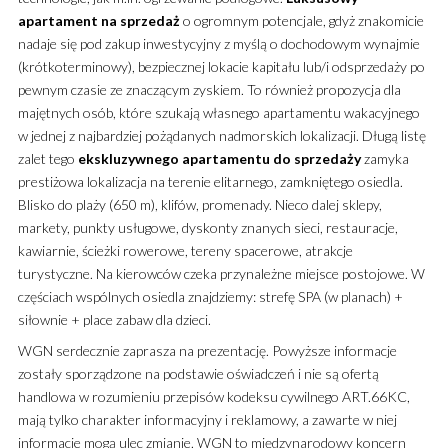
apartament
na sprzedaż
o ogromnym potencjale, gdyż znakomicie
nadaje się pod zakup inwestycyjny z myślą o dochodowym wynajmie
(krótkoterminowy), bezpiecznej lokacie kapitału lub/i odsprzedaży po
pewnym czasie ze znaczącym zyskiem. To również propozycja dla
majętnych osób, które szukają własnego apartamentu wakacyjnego
w jednej z najbardziej pożądanych nadmorskich lokalizacji. Długą listę
zalet tego
ekskluzywnego
apartamentu
do sprzedaży
zamyka
prestiżowa lokalizacja na terenie elitarnego, zamkniętego osiedla.
Blisko do plaży (650 m), klifów, promenady. Nieco dalej sklepy,
markety, punkty usługowe, dyskonty znanych sieci, restauracje,
kawiarnie, ścieżki rowerowe, tereny spacerowe, atrakcje
turystyczne. Na kierowców czeka przynależne miejsce postojowe. W
częściach wspólnych osiedla znajdziemy: strefę SPA (w planach) +
siłownie + place zabaw dla dzieci.
WGN serdecznie zaprasza na prezentację. Powyższe informacje
zostały sporządzone na podstawie oświadczeń i nie są ofertą
handlowa w rozumieniu przepisów kodeksu cywilnego ART.66KC,
mają tylko charakter informacyjny i reklamowy, a zawarte w niej
informacje mogą ulec zmianie. WGN to międzynarodowy koncern