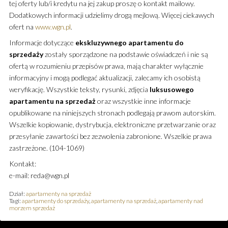
tej oferty lub/i kredytu na jej zakup proszę o kontakt mailowy.
Dodatkowych informacji udzielimy drogą mejlową. Więcej ciekawych
ofert na
www.wgn.pl
.
Informacje dotyczące
ekskluzywnego
apartamentu
do
sprzedaży
zostały sporządzone na podstawie oświadczeń i nie są
ofertą w rozumieniu przepisów prawa, mają charakter wyłącznie
informacyjny i mogą podlegać aktualizacji, zalecamy ich osobistą
weryfikację. Wszystkie teksty, rysunki, zdjęcia
luksusowego
apartamentu
na sprzedaż
oraz wszystkie inne informacje
opublikowane na niniejszych stronach podlegają prawom autorskim.
Wszelkie kopiowanie, dystrybucja, elektroniczne przetwarzanie oraz
przesyłanie zawartości bez zezwolenia zabronione. Wszelkie prawa
zastrzeżone. (104-1069)
Kontakt:
e-mail: reda@wgn.pl
Dział:
apartamenty na sprzedaż
Tagi:
apartamenty do sprzedaży
,
apartamenty na sprzedaż
,
apartamenty nad
morzem sprzedaż