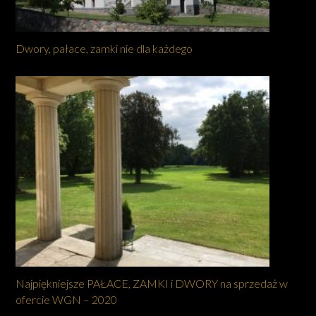
Dwory, pałace, zamki nie dla każdego
Najpiękniejsze PAŁACE, ZAMKI i DWORY na sprzedaż w
ofercie WGN – 2020