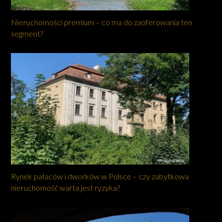
Nieruchomości premium – co ma do zaoferowania ten
segment?
Rynek pałaców i dworków w Polsce – czy zabytkowa
nieruchomość warta jest ryzyka?