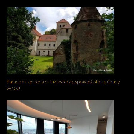
Pałace na sprzedaż – inwestorze, sprawdź ofertę Grupy
WGN!