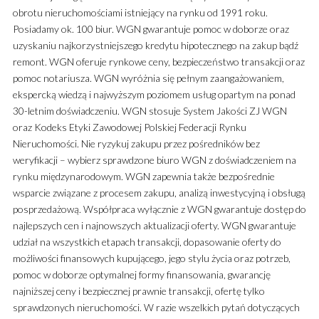
obrotu nieruchomościami istniejący na rynku od 1991 roku.
Posiadamy ok. 100 biur. WGN gwarantuje pomoc w doborze oraz
uzyskaniu najkorzystniejszego kredytu hipotecznego na zakup bądź
remont. WGN oferuje rynkowe ceny, bezpieczeństwo transakcji oraz
pomoc notariusza. WGN wyróżnia się pełnym zaangażowaniem,
ekspercką wiedzą i najwyższym poziomem usług opartym na ponad
30-letnim doświadczeniu. WGN stosuje System Jakości ZJ WGN
oraz Kodeks Etyki Zawodowej Polskiej Federacji Rynku
Nieruchomości. Nie ryzykuj zakupu przez pośredników bez
weryfikacji – wybierz sprawdzone biuro WGN z doświadczeniem na
rynku międzynarodowym. WGN zapewnia także bezpośrednie
wsparcie związane z procesem zakupu, analizą inwestycyjną i obsługą
posprzedażową. Współpraca wyłącznie z WGN gwarantuje dostęp do
najlepszych cen i najnowszych aktualizacji oferty. WGN gwarantuje
udział na wszystkich etapach transakcji, dopasowanie oferty do
możliwości finansowych kupującego, jego stylu życia oraz potrzeb,
pomoc w doborze optymalnej formy finansowania, gwarancję
najniższej ceny i bezpiecznej prawnie transakcji, ofertę tylko
sprawdzonych nieruchomości. W razie wszelkich pytań dotyczących