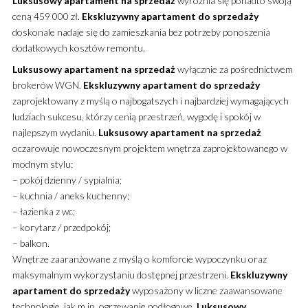
Luksusowy
apartament
na sprzedaż
wyróżnia się ponadto swoją
ceną 459 000 zł.
Ekskluzywny
apartament
do sprzedaży
doskonale nadaje się do zamieszkania bez potrzeby ponoszenia
dodatkowych kosztów remontu.
Luksusowy
apartament
na sprzedaż
wyłącznie za pośrednictwem
brokerów WGN.
Ekskluzywny
apartament
do sprzedaży
zaprojektowany z myślą o najbogatszych i najbardziej wymagających
ludziach sukcesu, którzy cenią przestrzeń, wygodę i spokój w
najlepszym wydaniu.
Luksusowy
apartament
na sprzedaż
oczarowuje nowoczesnym projektem wnętrza zaprojektowanego w
modnym stylu:
– pokój dzienny / sypialnia;
– kuchnia / aneks kuchenny;
– łazienka z wc;
– korytarz / przedpokój;
– balkon.
Wnętrze zaaranżowane z myślą o komforcie wypoczynku oraz
maksymalnym wykorzystaniu dostępnej przestrzeni.
Ekskluzywny
apartament
do sprzedaży
wyposażony w liczne zaawansowane
technologie, jak m.in. ogrzewanie podłogowe.
Luksusowy