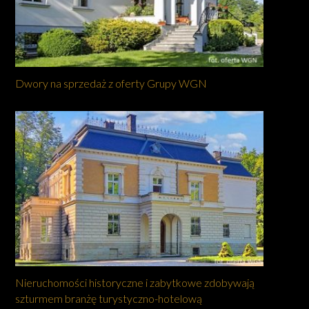
Dwory na sprzedaż z oferty Grupy WGN
Nieruchomości historyczne i zabytkowe zdobywają
szturmem branżę turystyczno-hotelową