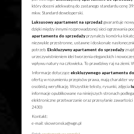
który doceni adekwatną do zastanego standardu cenę 395
mkw. Standard deweloperski.
Luksusowy
apartament
na sprzedaż
gwarantuje nowym
dzięki między innymi rozprowadzonej sieci ogrzewania 
apartamentu
do sprzedaży
przynależy komórka lokat
niezwykle przestronne, ustawne i doskonale nasłoneczni
potrzeb.
Ekskluzywny
apartament
do sprzedaży
znajd
urzeczywistnieniem idei tworzenia eleganckich i nowocz
wpływu natury na człowieka. To prawdziwy raj na ziemi. W n
Informacje dotyczące
ekskluzywnego
apartamentu
do
ofertą w rozumieniu przepisów prawa, mają charakter wyłą
osobistą weryfikację. Wszystkie teksty, rysunki, zdjęcia
l
informacje opublikowane na niniejszych stronach podleg
elektroniczne przetwarzanie oraz przesyłanie zawartości
2430)
Kontakt:
e-mail: skowronska@wgn.pl
Dział:
apartamenty na sprzedaż