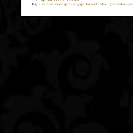
Tagi:
apartamenty do sprzedaży
,
apartamenty Mazury sprzedaż
,
apa