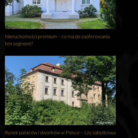
Nieruchomości premium – co ma do zaoferowania
ten segment?
Rynek pałaców i dworków w Polsce – czy zabytkowa