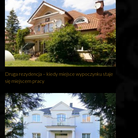
Druga rezydencja – kiedy miejsce wypoczynku staje
się miejscem pracy