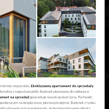
rmińsko-mazurskie).
Ekskluzywny
apartament
do sprzedaży
riałów z najwyższej półki.
Budynek planowany do oddania w
ament
na sprzedaż
gwarantuje wysoki poziom życia. Pochwalić
i pomieszczeń na bezpiecznym, pierwszym piętrze. Budynek z rynku
zdecydowanie pod wymagającego, bezkompromisowego klienta,