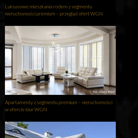
Luksusowe mieszkania rodem z segmentu
nieruchomości premium – przegląd ofert WGN
Apartamenty z segmentu premium – nieruchomości
w ofercie biur WGN