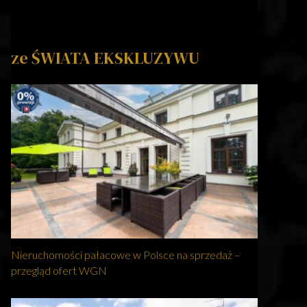
ze ŚWIATA EKSKLUZYWU
Nieruchomości pałacowe w Polsce na sprzedaż –
przegląd ofert WGN