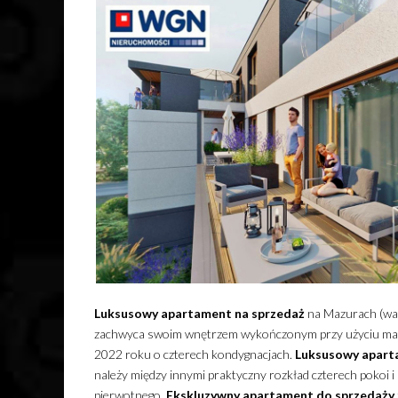
Luksusowy
apartament
na sprzedaż
na Mazurach (wa
zachwyca swoim wnętrzem wykończonym przy użyciu mate
2022 roku o czterech kondygnacjach.
Luksusowy
apart
należy między innymi praktyczny rozkład czterech pokoi 
pierwotnego.
Ekskluzywny
apartament
do sprzedaży