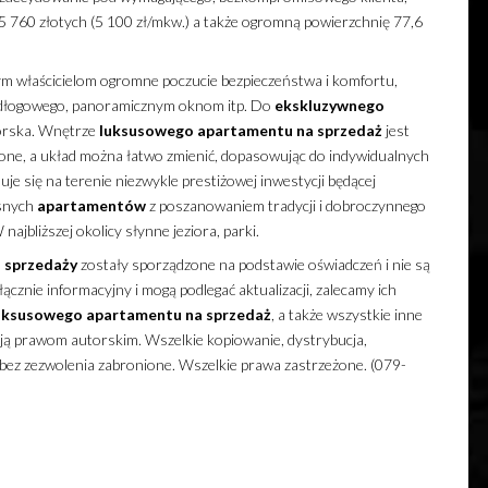
 760 złotych (5 100 zł/mkw.) a także ogromną powierzchnię 77,6
 właścicielom ogromne poczucie bezpieczeństwa i komfortu,
podłogowego, panoramicznym oknom itp. Do
ekskluzywnego
orska. Wnętrze
luksusowego
apartamentu
na sprzedaż
jest
one, a układ można łatwo zmienić, dopasowując do indywidualnych
uje się na terenie niezwykle prestiżowej inwestycji będącej
esnych
apartamentów
z poszanowaniem tradycji i dobroczynnego
ajbliższej okolicy słynne jeziora, parki.
 sprzedaży
zostały sporządzone na podstawie oświadczeń i nie są
cznie informacyjny i mogą podlegać aktualizacji, zalecamy ich
uksusowego
apartamentu
na sprzedaż
, a także wszystkie inne
ają prawom autorskim. Wszelkie kopiowanie, dystrybucja,
 bez zezwolenia zabronione. Wszelkie prawa zastrzeżone. (079-