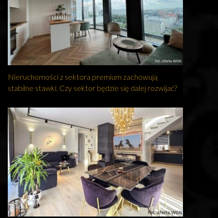
Nieruchomości z sektora premium zachowują
stabilne stawki. Czy sektor będzie się dalej rozwijać?