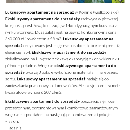
Luksusowy
apartament
na sprzedaż
w Koninie (wielkopolskie).
Ekskluzywny
apartament
do sprzedaży
zachwyca w pierwszej
kolejności prestiżową lokalizacją w 1-kondygnacyjnym budynku z
rynku wtórnego.
Dużą zaletą jest na pewno konkurencyjna cena
360 000 zł i powierzchnia 58 m2.
Luksusowy
apartament
na
sprzedaż
dedykowany jest majętnym osobom, które cenią prestiż,
elegancję i styl.
Ekskluzywny
apartament
do sprzedaży
zlokalizowano na II piętrze z ciekawą ekspozycją okien w kierunku
północ – południe. Wnętrze
ekskluzywnego
apartamentu
do
sprzedaży
tworzą 3 pokoje wykończone materiałami najlepszego
sortu.
Luksusowy
apartament
na sprzedaż
nadaje się do
zamieszkania przez nowych domowników. Atrakcyjna cena za metr
kwadratowy wynosi 6 207 zł/m2.
Ekskluzywny
apartament
do sprzedaży
poszczycić się może
przestronnym, odremontowanym i komfortowo zaaranżowanym
wnętrzem z podziałem na następujące pomieszczenia i pokoje:
– salon;
– jadalnia;