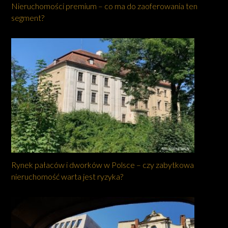
Nieruchomości premium – co ma do zaoferowania ten
segment?
Rynek pałaców i dworków w Polsce – czy zabytkowa
nieruchomość warta jest ryzyka?