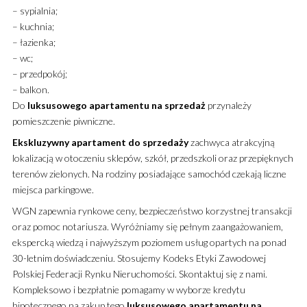
– sypialnia;
– kuchnia;
– łazienka;
– wc;
– przedpokój;
– balkon.
Do
luksusowego
apartamentu
na sprzedaż
przynależy
pomieszczenie piwniczne.
Ekskluzywny
apartament
do sprzedaży
zachwyca atrakcyjną
lokalizacją w otoczeniu sklepów, szkół, przedszkoli oraz przepięknych
terenów zielonych. Na rodziny posiadające samochód czekają liczne
miejsca parkingowe.
WGN zapewnia rynkowe ceny, bezpieczeństwo korzystnej transakcji
oraz pomoc notariusza. Wyróżniamy się pełnym zaangażowaniem,
ekspercką wiedzą i najwyższym poziomem usług opartych na ponad
30-letnim doświadczeniu. Stosujemy Kodeks Etyki Zawodowej
Polskiej Federacji Rynku Nieruchomości. Skontaktuj się z nami.
Kompleksowo i bezpłatnie pomagamy w wyborze kredytu
hipotecznego na zakup tego
luksusowego
apartamentu
na