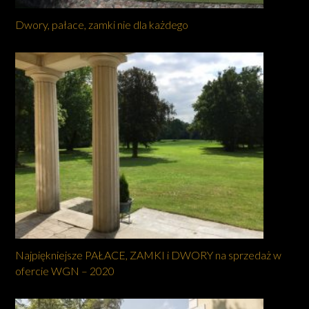
Dwory, pałace, zamki nie dla każdego
Najpiękniejsze PAŁACE, ZAMKI i DWORY na sprzedaż w
ofercie WGN – 2020