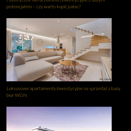
potencjałem – czy warto kupić pałac?
Luksusowe apartamenty inwestycyjne na sprzedaż z bazy
biur WGN