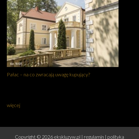
Pałac – na co zwracają uwagę kupujący?
więcej
Copyright © 2026 ekskluzyw.pl |
regulamin
|
polityka