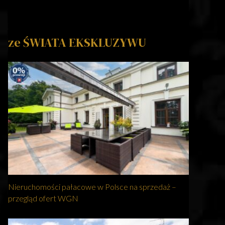
ze ŚWIATA EKSKLUZYWU
Nieruchomości pałacowe w Polsce na sprzedaż –
przegląd ofert WGN