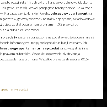
 bogato rozwiniętą infrastrukturą handlowo-usługową (dyskonty
y usługowe, kościół). Wokół przepiękne tereny zielone. Lokalizacja
w: Karpacza czy Szklarskiej Poręby.
Luksusowy
apartament
na
h gadżetów, gdyż wyposażony został w najszybsze, światłowodowe
aż
objęty został popularnym programem „0% prowizji od
nia dla biura nieruchomości.
 sprzedaży
zostały sporządzone na podstawie oświadczeń i nie są
cznie informacyjny i mogą podlegać aktualizacji, zalecamy ich
uksusowego
apartamentu
na sprzedaż
oraz wszystkie inne
ają prawom autorskim. Wszelkie kopiowanie, dystrybucja,
 bez zezwolenia zabronione. Wszelkie prawa zastrzeżone. (015-
,
apartamenty sprzedaż