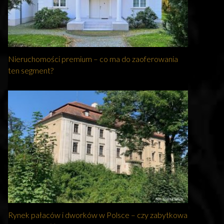
Nieruchomości premium – co ma do zaoferowania
ten segment?
Rynek pałaców i dworków w Polsce – czy zabytkowa