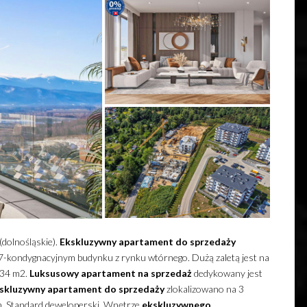
(dolnośląskie).
Ekskluzywny
apartament
do sprzedaży
 w 7-kondygnacyjnym budynku z rynku wtórnego.
Dużą zaletą jest na
,34 m2.
Luksusowy
apartament
na sprzedaż
dedykowany jest
skluzywny
apartament
do sprzedaży
zlokalizowano na 3
m. Standard deweloperski. Wnętrze
ekskluzywnego