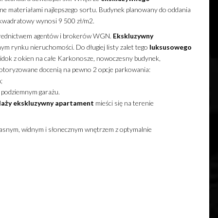
e materiałami najlepszego sortu. Budynek planowany do oddania
 kwadratowy wynosi 9 500 zł/m2.
średnictwem agentów i brokerów WGN.
Ekskluzywny
ym rynku nieruchomości. Do długiej listy zalet tego
luksusowego
widok z okien na całe Karkonosze, nowoczesny budynek,
toryzowane docenią na pewno 2 opcje parkowania:
;
w podziemnym garażu.
daży
ekskluzywny
apartament
mieści się na terenie
asnym, widnym i słonecznym wnętrzem z optymalnie