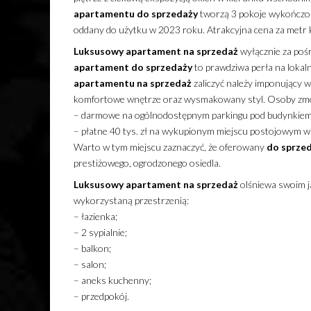
apartamentu
do sprzedaży
tworzą 3 pokoje wykończon
oddany do użytku w 2023 roku. Atrakcyjna cena za metr
Luksusowy
apartament
na sprzedaż
wyłącznie za po
apartament
do sprzedaży
to prawdziwa perła na lokaln
apartamentu
na sprzedaż
zaliczyć należy imponujący 
komfortowe wnętrze oraz wysmakowany styl. Osoby zmo
– darmowe na ogólnodostępnym parkingu pod budynkiem
– płatne 40 tys. zł na wykupionym miejscu postojowym 
Warto w tym miejscu zaznaczyć, że oferowany
do sprze
prestiżowego, ogrodzonego osiedla.
Luksusowy
apartament
na sprzedaż
olśniewa swoim j
wykorzystaną przestrzenią:
– łazienka;
– 2 sypialnie;
– balkon;
– salon;
– aneks kuchenny;
– przedpokój.