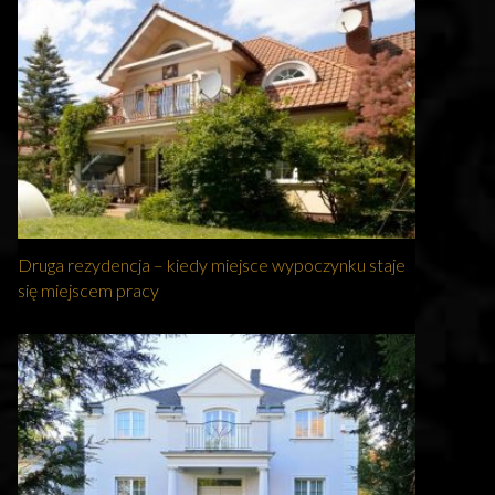
Druga rezydencja – kiedy miejsce wypoczynku staje
się miejscem pracy