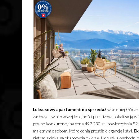
Luksusowy
apartament
na sprzedaż
w Jeleniej Górze 
zachwyca w pierwszej kolejności prestiżową lokalizacją
pewno konkurencyjna cena 497 230 zł i powierzchnia 52
majętnym osobom, które cenią prestiż, elegancję i styl.
Ek
piętrze z ciekawą ekspozycją okien w kierunku wschodni