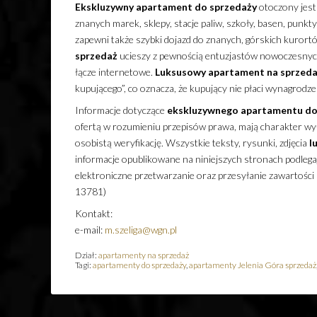
Ekskluzywny
apartament
do sprzedaży
otoczony jest
znanych marek, sklepy, stacje paliw, szkoły, basen, punkt
zapewni także szybki dojazd do znanych, górskich kurortó
sprzedaż
ucieszy z pewnością entuzjastów nowoczesnyc
łącze internetowe.
Luksusowy
apartament
na sprzed
kupującego”, co oznacza, że kupujący nie płaci wynagrodze
Informacje dotyczące
ekskluzywnego
apartamentu
do
ofertą w rozumieniu przepisów prawa, mają charakter wyłą
osobistą weryfikację. Wszystkie teksty, rysunki, zdjęcia
l
informacje opublikowane na niniejszych stronach podleg
elektroniczne przetwarzanie oraz przesyłanie zawartości
13781)
Kontakt:
e-mail:
m.szeliga@wgn.pl
Dział:
apartamenty na sprzedaż
Tagi:
apartamenty do sprzedaży
,
apartamenty Jelenia Góra sprzedaż