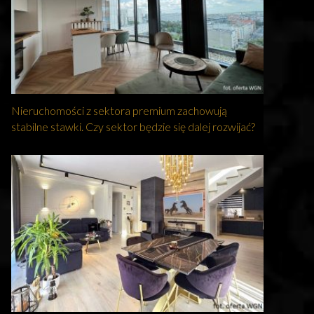
Nieruchomości z sektora premium zachowują
stabilne stawki. Czy sektor będzie się dalej rozwijać?