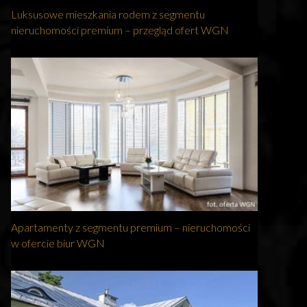
Luksusowe mieszkania rodem z segmentu
nieruchomości premium – przegląd ofert WGN
Apartamenty z segmentu premium – nieruchomości
w ofercie biur WGN