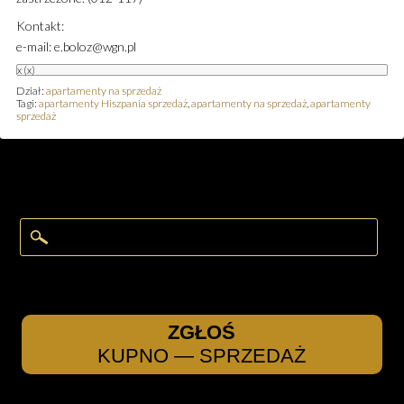
Kontakt:
e-mail: e.boloz@wgn.pl
x
(x)
Dział:
apartamenty na sprzedaż
Tagi:
apartamenty Hiszpania sprzedaż
,
apartamenty na sprzedaż
,
apartamenty
sprzedaż
ZGŁOŚ
KUPNO — SPRZEDAŻ