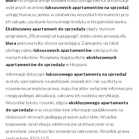
Biuro
WGN gwarantuje kompleksową obsługę klienta: prezentacje
wybranych wcześniej
luksusowych
apartamentów
na sprzedaż
,
usługę tłumacza, pomoc w załatwieniu wszystkich formalności przy
ich zakupie, uzyskanie korzystnego kredytu w hiszpańskim banku.
Ekskluzywny
apartament
do sprzedaży
objęty słynnym
programem „0% prowizji od kupującego”, dzięki czemu prowizję dla
biura
pokrywa tylko strona sprzedająca. Zajmujemy się także
obsługą najmu
luksusowych
apartamentów
należących do
naszych klientów. Posiadamy bogatą ofertę
ekskluzywnych
apartamentów
do sprzedaży
w Hiszpanii.
Informacje dotyczące
luksusowego
apartamentu
na sprzedaż
zostały sporządzone na podstawie oświadczeń i nie są ofertą w
rozumieniu przepisów prawa, mają charakter wyłącznie informacyjny
i mogą podlegać aktualizacji, zalecamy ich osobistą weryfikację.
Wszystkie teksty, rysunki, zdjęcia
ekskluzywnego
apartamentu
do sprzedaży
oraz wszystkie inne informacje opublikowane na
niniejszych stronach podlegają prawom autorskim. Wszelkie
kopiowanie, dystrybucja, elektroniczne przetwarzanie oraz
przesyłanie zawartości bez zezwolenia zabronione. Wszelkie prawa
zastrzeżone. (012-117)