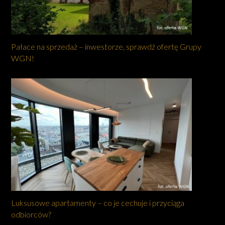
Pałace na sprzedaż – inwestorze, sprawdź ofertę Grupy
WGN!
Luksusowe apartamenty – co je cechuje i przyciąga
odbiorców?