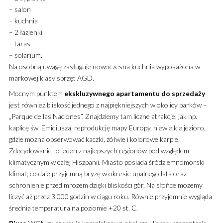
– salon
– kuchnia
– 2 łazienki
– taras
– solarium.
Na osobną uwagę zasługuje nowoczesna kuchnia wyposażona w
markowej klasy sprzęt AGD.
Mocnym punktem
ekskluzywnego
apartamentu
do sprzedaży
jest również bliskość jednego z najpiękniejszych w okolicy parków –
„Parque de las Naciones”. Znajdziemy tam liczne atrakcje, jak np.
kaplicę św. Emidiusza, reprodukcję mapy Europy, niewielkie jezioro,
gdzie można obserwować kaczki, żółwie i kolorowe karpie.
Zdecydowanie to jeden z najlepszych regionów pod względem
klimatycznym w całej Hiszpanii. Miasto posiada śródziemnomorski
klimat, co daje przyjemną bryzę w okresie upalnego lata oraz
schronienie przed mrozem dzięki bliskości gór. Na słońce możemy
liczyć aż przez 3 000 godzin w ciągu roku. Równie przyjemnie wygląda
średnia temperatura na poziomie +20 st. C.