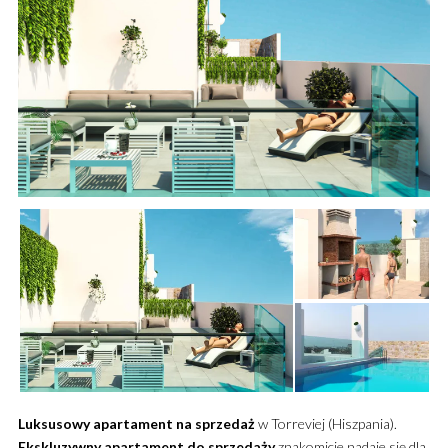
Luksusowy
apartament
na sprzedaż
w Torreviej (Hiszpania).
Ekskluzywny
apartament
do sprzedaży
znakomicie nadaje się dla