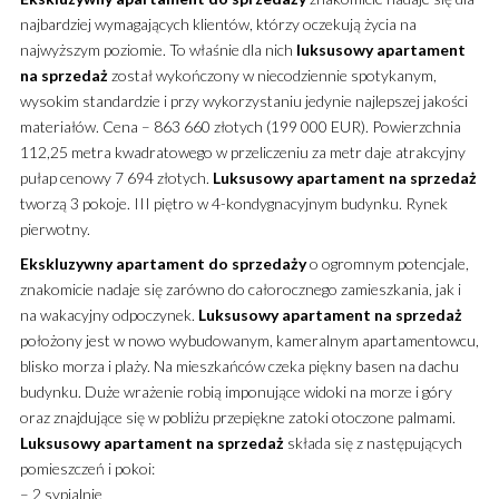
najbardziej wymagających klientów, którzy oczekują życia na
najwyższym poziomie. To właśnie dla nich
luksusowy
apartament
na sprzedaż
został wykończony w niecodziennie spotykanym,
wysokim standardzie i przy wykorzystaniu jedynie najlepszej jakości
materiałów. Cena – 863 660 złotych (199 000 EUR). Powierzchnia
112,25 metra kwadratowego w przeliczeniu za metr daje atrakcyjny
pułap cenowy 7 694 złotych.
Luksusowy
apartament
na sprzedaż
tworzą 3 pokoje. III piętro w 4-kondygnacyjnym budynku. Rynek
pierwotny.
Ekskluzywny
apartament
do sprzedaży
o ogromnym potencjale,
znakomicie nadaje się zarówno do całorocznego zamieszkania, jak i
na wakacyjny odpoczynek.
Luksusowy
apartament
na sprzedaż
położony jest w nowo wybudowanym, kameralnym apartamentowcu,
blisko morza i plaży. Na mieszkańców czeka piękny basen na dachu
budynku. Duże wrażenie robią imponujące widoki na morze i góry
oraz znajdujące się w pobliżu przepiękne zatoki otoczone palmami.
Luksusowy
apartament
na sprzedaż
składa się z następujących
pomieszczeń i pokoi:
– 2 sypialnie