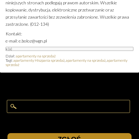
niniejszych stronach podlegają prawom autorskim. Wszelkie
kopiowanie, dystrybucja, elektroniczne przetwarzanie oraz
przesyłanie zawartości bez zezwolenia zabronione. Wszelkie prawa
zastrzeżone. (012-134)
Kontakt:
e-mail: e.boloz@wgn.pl
x
(x)
Dział:
apartamenty na sprzedaż
Tagi:
apartamenty Hiszpania sprzedaż
,
apartamenty na sprzedaż
,
apartamenty
sprzedaż