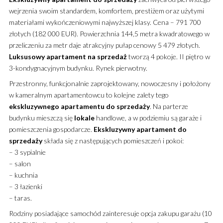
wejrzenia swoim standardem, komfortem, prestiżem oraz użytymi
materiałami wykończeniowymi najwyższej klasy. Cena – 791 700
złotych (182 000 EUR). Powierzchnia 144,5 metra kwadratowego w
przeliczeniu za metr daje atrakcyjny pułap cenowy 5 479 złotych.
Luksusowy
apartament
na sprzedaż
tworzą 4 pokoje. II piętro w
3-kondygnacyjnym budynku. Rynek pierwotny.
Przestronny, funkcjonalnie zaprojektowany, nowoczesny i położony
w kameralnym apartamentowcu to kolejne zalety tego
ekskluzywnego
apartamentu
do sprzedaży
. Na parterze
budynku mieszczą się
lokale
handlowe, a w podziemiu są garaże i
pomieszczenia gospodarcze.
Ekskluzywny
apartament
do
sprzedaży
składa się z następujących pomieszczeń i pokoi:
– 3 sypialnie
– salon
– kuchnia
– 3 łazienki
– taras.
Rodziny posiadające samochód zainteresuje opcja zakupu garażu (10