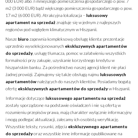
000 EUR) albo /i mniejszego pomieszczenia gospodarczego o pow. 7
m2 (3 000 EUR) bądź większego pomieszczenia gospodarczego o pow.
17 m2 (6 000 EUR). Atrakcyjna lokalizacja –
luksusowy
apartament
na sprzedaż
znajduje się w jednym z najlepszych
regionów pod względem klimatycznym w Hiszpanii.
Nasze
biuro
zapewnia kompleksową obsługę klienta: prezentacje
uprzednio wyselekcjonowanych
ekskluzywnych
apartamentów
do sprzedaży
, usługę tłumacza, pomoc w załatwieniu wszystkich
formalności przy zakupie, uzyskanie korzystnego kredytu w
hiszpańskim banku. Za pośrednictwo naszej agencji klient nie płaci
żadnej prowizji. Zajmujemy się także obsługą najmu
luksusowych
apartamentów
należących do naszych klientów. Posiadamy bogatą
ofertę
ekskluzywnych
apartamentów
do sprzedaży
w Hiszpanii.
Informacje dotyczące
luksusowego
apartamentu
na sprzedaż
zostały sporządzone na podstawie oświadczeń i nie są ofertą w
rozumieniu przepisów prawa, mają charakter wyłącznie informacyjny
i mogą podlegać aktualizacji, zalecamy ich osobistą weryfikację.
Wszystkie teksty, rysunki, zdjęcia
ekskluzywnego
apartamentu
do sprzedaży
oraz wszystkie inne informacje opublikowane na