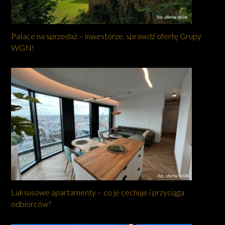
Pałace na sprzedaż – inwestorze, sprawdź ofertę Grupy
WGN!
Luksusowe apartamenty – co je cechuje i przyciąga
odbiorców?