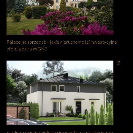
Pałace na sprzedaż – jakie nieruchomości inwestycyjne
oferują biura WGN?
Z
każdym rokiem zwiększa się popyt na apartamenty w