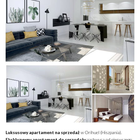
Luksusowy
apartament
na sprzedaż
w Orihuel (Hiszpania).
Ekskluzywny
apartament
do sprzedaży
zachwyca od pierwszego