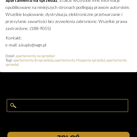
apartamentu
na sprzedaż
, a także wszystkie inne informacje
opublikowane na niniejszych stronach podlegają prawom autorskim.
Wszelkie kopiowanie, dystrybucja, elektroniczne przetwarzanie i
przesyłanie zawartości bez zezwolenia zabronione. Wszelkie prawa
zastrzeżone. (188-9055)
Kontakt:
e-mail: a.kupis@wgn.pl
Dział:
apartamenty na sprzedaż
Tagi:
apartamenty do sprzedaży
,
apartamenty Hiszpania sprzedaż
,
apartamenty
sprzedaż