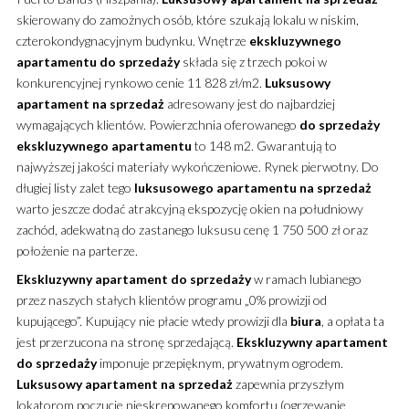
skierowany do zamożnych osób, które szukają lokalu w niskim,
czterokondygnacyjnym budynku.
Wnętrze
ekskluzywnego
apartamentu
do sprzedaży
składa się z trzech pokoi w
konkurencyjnej rynkowo cenie 11 828 zł/m2.
Luksusowy
apartament
na sprzedaż
adresowany jest do najbardziej
wymagających klientów. Powierzchnia oferowanego
do sprzedaży
ekskluzywnego
apartamentu
to 148 m2. Gwarantują to
najwyższej jakości materiały wykończeniowe. Rynek pierwotny. Do
długiej listy zalet tego
luksusowego
apartamentu
na sprzedaż
warto jeszcze dodać atrakcyjną ekspozycję okien na południowy
zachód, adekwatną do zastanego luksusu cenę 1 750 500 zł oraz
położenie na parterze.
Ekskluzywny
apartament
do sprzedaży
w ramach lubianego
przez naszych stałych klientów programu „0% prowizji od
kupującego”. Kupujący nie płacie wtedy prowizji dla
biura
, a opłata ta
jest przerzucona na stronę sprzedającą.
Ekskluzywny
apartament
do sprzedaży
imponuje przepięknym, prywatnym ogrodem.
Luksusowy
apartament
na sprzedaż
zapewnia przyszłym
lokatorom poczucie nieskrępowanego komfortu (ogrzewanie