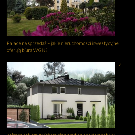
Pałace na sprzedaż – jakie nieruchomości inwestycyjne
oferują biura WGN?
Z
każdym rokiem zwiększa się popyt na apartamenty w