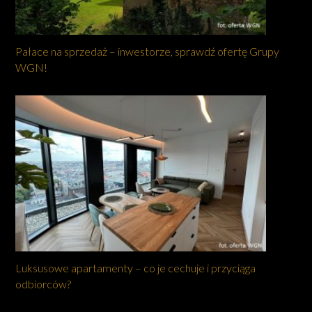
Pałace na sprzedaż – inwestorze, sprawdź ofertę Grupy
WGN!
Luksusowe apartamenty – co je cechuje i przyciąga
odbiorców?