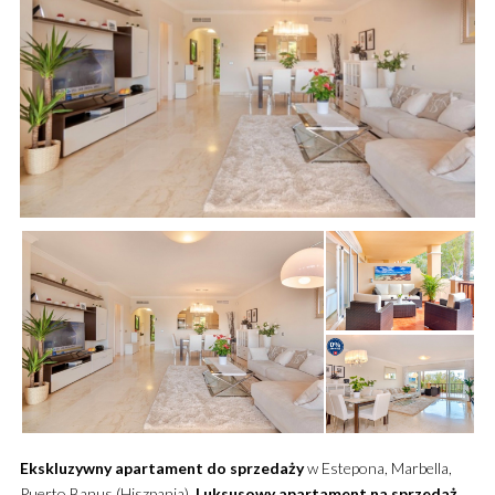
Ekskluzywny
apartament
do sprzedaży
w Estepona, Marbella,
Puerto Banus (Hiszpania).
Luksusowy
apartament
na sprzedaż