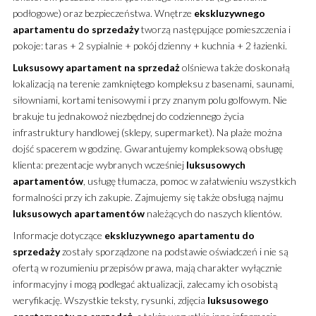
podłogowe) oraz bezpieczeństwa. Wnętrze
ekskluzywnego
apartamentu
do sprzedaży
tworzą następujące pomieszczenia i
pokoje: taras + 2 sypialnie + pokój dzienny + kuchnia + 2 łazienki.
Luksusowy
apartament
na sprzedaż
olśniewa także doskonałą
lokalizacją na terenie zamkniętego kompleksu z basenami, saunami,
siłowniami, kortami tenisowymi i przy znanym polu golfowym. Nie
brakuje tu jednakowoż niezbędnej do codziennego życia
infrastruktury handlowej (sklepy, supermarket). Na plaże można
dojść spacerem w godzinę. Gwarantujemy kompleksową obsługę
klienta: prezentacje wybranych wcześniej
luksusowych
apartamentów
, usługę tłumacza, pomoc w załatwieniu wszystkich
formalności przy ich zakupie. Zajmujemy się także obsługą najmu
luksusowych
apartamentów
należących do naszych klientów.
Informacje dotyczące
ekskluzywnego
apartamentu
do
sprzedaży
zostały sporządzone na podstawie oświadczeń i nie są
ofertą w rozumieniu przepisów prawa, mają charakter wyłącznie
informacyjny i mogą podlegać aktualizacji, zalecamy ich osobistą
weryfikację. Wszystkie teksty, rysunki, zdjęcia
luksusowego