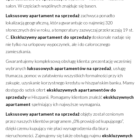
salon. W częściach wspólnych znajduje się basen.
Luksusowy
apartament
na sprzedaż
zachwyca ponadto
lokalizacją geograficzną, która gwarantuje co najmniej 320
słonecznych dni w roku, a temperatury zazwyczaj przekraczają 19 st.
C.
Ekskluzywny
apartament
do sprzedaży
doskonale nadaje się
nie tylko na urlopowy wypoczynek, ale i do całorocznego
zamieszkania.
Gwarantujemy kompleksową obsługę klienta: prezentację wcześniej
wybranych
luksusowych
apartamentów
na sprzedaż
, usługę
tłumacza, pomoc w załatwieniu wszystkich formalności przy ich
zakupie, uzyskanie korzystnego kredytu w hiszpańskim banku. Mamy
dostęp do setek ofert
ekskluzywnych
apartamentów
do
sprzedaży
w Hiszpanii. Pomagamy klientom znaleźć
ekskluzywnych
apartament
spełniający ich najwyższe wymagania.
Luksusowy
apartament
na sprzedaż
objęty został cenionym
przez naszych klientów programem „0% prowizji od kupującego”,
dzięki czemu kupujący nie płaci wynagrodzenia dla biura
nieruchomości. Zajmujemy się także obsługą najmu
ekskluzywnych