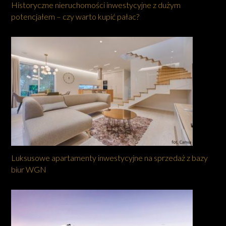
Historyczne nieruchomości inwestycyjne z dużym
potencjałem – czy warto kupić pałac?
Luksusowe apartamenty inwestycyjne na sprzedaż z bazy
biur WGN