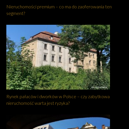
Nieruchomości premium – co ma do zaoferowania ten
segment?
Rynek pałaców i dworków w Polsce – czy zabytkowa
nieruchomość warta jest ryzyka?