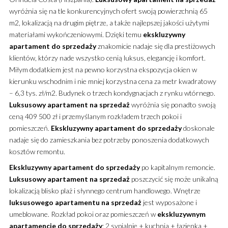
wyróżnia się na tle konkurencyjnych ofert swoją powierzchnią 65
m2, lokalizacją na drugim piętrze, a także najlepszej jakości użytymi
materiałami wykończeniowymi.
Dzięki temu
ekskluzywny
apartament
do sprzedaży
znakomicie nadaje się dla prestiżowych
klientów, którzy nade wszystko cenią luksus, elegancję i komfort.
Miłym dodatkiem jest na pewno korzystna ekspozycja okien w
kierunku wschodnim i nie mniej korzystna cena za metr kwadratowy
– 6,3 tys. zł/m2. Budynek o trzech kondygnacjach z rynku wtórnego.
Luksusowy
apartament
na sprzedaż
wyróżnia się ponadto swoją
ceną 409 500 zł i przemyślanym rozkładem trzech pokoi i
pomieszczeń.
Ekskluzywny
apartament
do sprzedaży
doskonale
nadaje się do zamieszkania bez potrzeby ponoszenia dodatkowych
kosztów remontu.
Ekskluzywny
apartament
do sprzedaży
po kapitalnym remoncie.
Luksusowy
apartament
na sprzedaż
poszczycić się może unikalną
lokalizacją blisko plaż i słynnego centrum handlowego. Wnętrze
luksusowego
apartamentu
na sprzedaż
jest wyposażone i
umeblowane. Rozkład pokoi oraz pomieszczeń w
ekskluzywnym
apartamencie
do sprzedaży
: 2 sypialnie + kuchnia + łazienka +