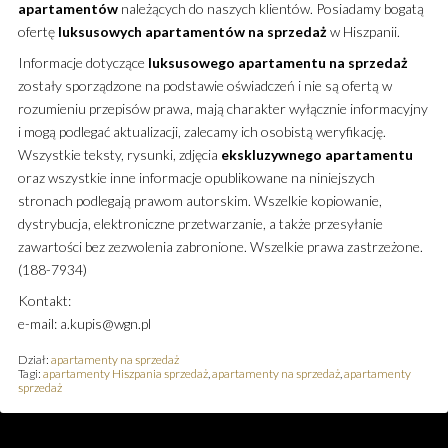
apartamentów
należących do naszych klientów. Posiadamy bogatą
ofertę
luksusowych
apartamentów
na sprzedaż
w Hiszpanii.
Informacje dotyczące
luksusowego
apartamentu
na sprzedaż
zostały sporządzone na podstawie oświadczeń i nie są ofertą w
rozumieniu przepisów prawa, mają charakter wyłącznie informacyjny
i mogą podlegać aktualizacji, zalecamy ich osobistą weryfikację.
Wszystkie teksty, rysunki, zdjęcia
ekskluzywnego
apartamentu
oraz wszystkie inne informacje opublikowane na niniejszych
stronach podlegają prawom autorskim. Wszelkie kopiowanie,
dystrybucja, elektroniczne przetwarzanie, a także przesyłanie
zawartości bez zezwolenia zabronione. Wszelkie prawa zastrzeżone.
(188-7934)
Kontakt:
e-mail: a.kupis@wgn.pl
Dział:
apartamenty na sprzedaż
Tagi:
apartamenty Hiszpania sprzedaż
,
apartamenty na sprzedaż
,
apartamenty
sprzedaż