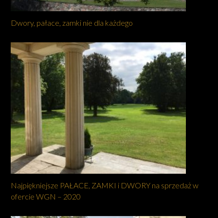
Dwory, pałace, zamki nie dla każdego
Najpiękniejsze PAŁACE, ZAMKI i DWORY na sprzedaż w
ofercie WGN – 2020