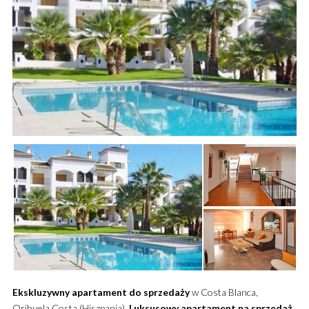
Ekskluzywny
apartament
do sprzedaży
w Costa Blanca,
Orihuela Costa (Hiszpania).
Luksusowy
apartament
na sprzedaż