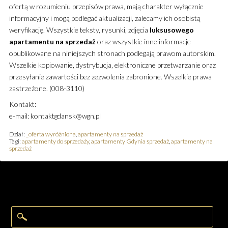
ofertą w rozumieniu przepisów prawa, mają charakter wyłącznie
informacyjny i mogą podlegać aktualizacji, zalecamy ich osobistą
weryfikację. Wszystkie teksty, rysunki, zdjęcia
luksusowego
apartamentu
na sprzedaż
oraz wszystkie inne informacje
opublikowane na niniejszych stronach podlegają prawom autorskim.
Wszelkie kopiowanie, dystrybucja, elektroniczne przetwarzanie oraz
przesyłanie zawartości bez zezwolenia zabronione. Wszelkie prawa
zastrzeżone. (008-3110)
Kontakt:
e-mail: kontaktgdansk@wgn.pl
Dział:
_oferta wyróżniona
,
apartamenty na sprzedaż
Tagi:
apartamenty do sprzedaży
,
apartamenty Gdynia sprzedaż
,
apartamenty na
sprzedaż