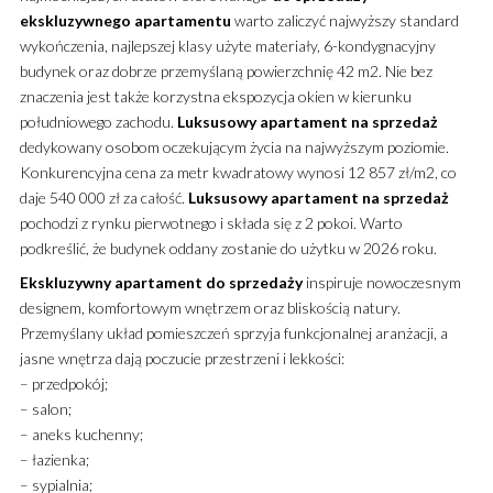
ekskluzywnego
apartamentu
warto zaliczyć najwyższy standard
wykończenia, najlepszej klasy użyte materiały, 6-kondygnacyjny
budynek oraz dobrze przemyślaną powierzchnię 42 m2. Nie bez
znaczenia jest także korzystna ekspozycja okien w kierunku
południowego zachodu.
Luksusowy
apartament
na sprzedaż
dedykowany osobom oczekującym życia na najwyższym poziomie.
Konkurencyjna cena za metr kwadratowy wynosi 12 857 zł/m2, co
daje 540 000 zł za całość.
Luksusowy
apartament
na sprzedaż
pochodzi z rynku pierwotnego i składa się z 2 pokoi. Warto
podkreślić, że budynek oddany zostanie do użytku w 2026 roku.
Ekskluzywny
apartament
do sprzedaży
inspiruje nowoczesnym
designem, komfortowym wnętrzem oraz bliskością natury.
Przemyślany układ pomieszczeń sprzyja funkcjonalnej aranżacji, a
jasne wnętrza dają poczucie przestrzeni i lekkości:
– przedpokój;
– salon;
– aneks kuchenny;
– łazienka;
– sypialnia;