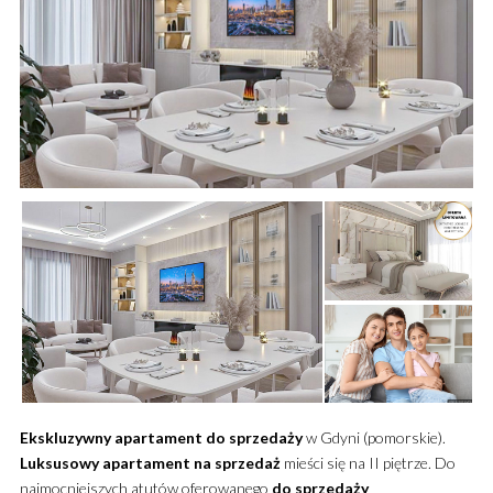
Ekskluzywny
apartament
do sprzedaży
w Gdyni (pomorskie).
Luksusowy
apartament
na sprzedaż
mieści się na II piętrze.
Do
najmocniejszych atutów oferowanego
do sprzedaży