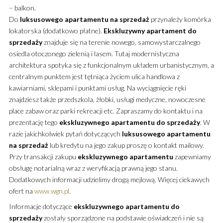
– balkon.
Do
luksusowego
apartamentu
na sprzedaż
przynależy komórka
lokatorska (dodatkowo płatne).
Ekskluzywny
apartament
do
sprzedaży
znajduje się na terenie nowego, samowystarczalnego
osiedla otoczonego zielenią i lasem. Tutaj modernistyczna
architektura spotyka się z funkcjonalnym układem urbanistycznym, a
centralnym punktem jest tętniąca życiem ulica handlowa z
kawiarniami, sklepami i punktami usług. Na wyciągnięcie ręki
znajdziesz także przedszkola, żłobki, usługi medyczne, nowoczesne
place zabaw oraz parki rekreacji etc. Zapraszamy do kontaktu i na
prezentację tego
ekskluzywnego
apartamentu
do sprzedaży
. W
razie jakichkolwiek pytań dotyczących
luksusowego
apartamentu
na sprzedaż
lub kredytu na jego zakup proszę o kontakt mailowy.
Przy transakcji zakupu
ekskluzywnego
apartamentu
zapewniamy
obsługę notarialną wraz z weryfikacją prawną jego stanu.
Dodatkowych informacji udzielimy drogą mejlową. Więcej ciekawych
ofert na
www.wgn.pl
.
Informacje dotyczące
ekskluzywnego
apartamentu
do
sprzedaży
zostały sporządzone na podstawie oświadczeń i nie są