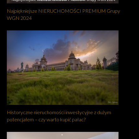
Najpiękniejsze NIERUCHOMOŚCI PREMIUM Grupy
WGN 2024
Historyczne nieruchomości inwestycyjne z dużym
potencjałem – czy warto kupić pałac?