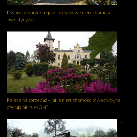
Dwory na sprzedaż jako prestiżowe nieruchomości
inwestycyjne
Pałace na sprzedaż – jakie nieruchomości inwestycyjne
oferują biura WGN?
Z