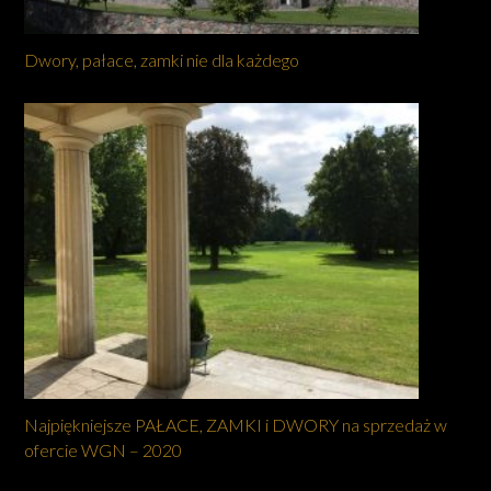
Dwory, pałace, zamki nie dla każdego
Najpiękniejsze PAŁACE, ZAMKI i DWORY na sprzedaż w
ofercie WGN – 2020