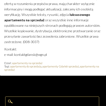
ofertą w rozumieniu przepisów prawa, mają charakter wyłącznie
informacyjny i mogą podlegać aktualizacji, zalecamy ich osobistą
weryfikację. Wszystkie teksty, rysunki, zdjęcia
luksusowego
apartamentu
na sprzedaż
oraz wszystkie inne informacje
opublikowane na niniejszych stronach podlegają prawom autorskim.
Wszelkie kopiowanie, dystrybucja, elektroniczne przetwarzanie oraz
przesyłanie zawartości bez zezwolenia zabronione. Wszelkie prawa
zastrzeżone. (008-3037)
Kontakt:
e-mail: kontaktgdansk@wgn.pl
Dział:
apartamenty na sprzedaż
Tagi:
apartamenty do sprzedaży
,
apartamenty Gdańsk sprzedaż
,
apartamenty na
sprzedaż