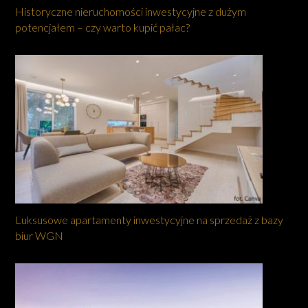
Historyczne nieruchomości inwestycyjne z dużym
potencjałem – czy warto kupić pałac?
Luksusowe apartamenty inwestycyjne na sprzedaż z bazy
biur WGN