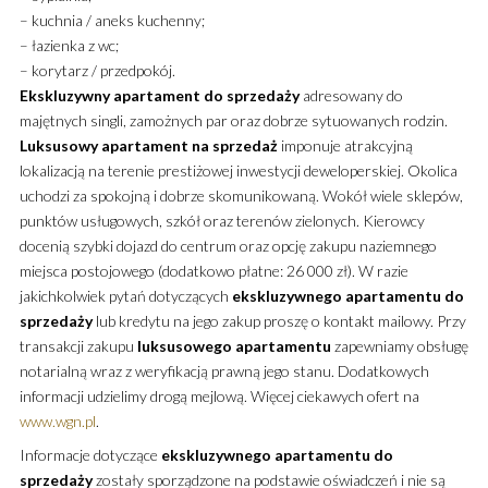
– kuchnia / aneks kuchenny;
– łazienka z wc;
– korytarz / przedpokój.
Ekskluzywny
apartament
do sprzedaży
adresowany do
majętnych singli, zamożnych par oraz dobrze sytuowanych rodzin.
Luksusowy
apartament
na sprzedaż
imponuje atrakcyjną
lokalizacją na terenie prestiżowej inwestycji deweloperskiej. Okolica
uchodzi za spokojną i dobrze skomunikowaną. Wokół wiele sklepów,
punktów usługowych, szkół oraz terenów zielonych. Kierowcy
docenią szybki dojazd do centrum oraz opcję zakupu naziemnego
miejsca postojowego (dodatkowo płatne: 26 000 zł). W razie
jakichkolwiek pytań dotyczących
ekskluzywnego
apartamentu
do
sprzedaży
lub kredytu na jego zakup proszę o kontakt mailowy. Przy
transakcji zakupu
luksusowego
apartamentu
zapewniamy obsługę
notarialną wraz z weryfikacją prawną jego stanu. Dodatkowych
informacji udzielimy drogą mejlową. Więcej ciekawych ofert na
www.wgn.pl
.
Informacje dotyczące
ekskluzywnego
apartamentu
do
sprzedaży
zostały sporządzone na podstawie oświadczeń i nie są