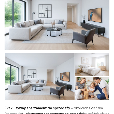
Ekskluzywny
apartament
do sprzedaży
w okolicach Gdańska
(pomorskie).
Luksusowy
apartament
na sprzedaż
wyróżnia się na