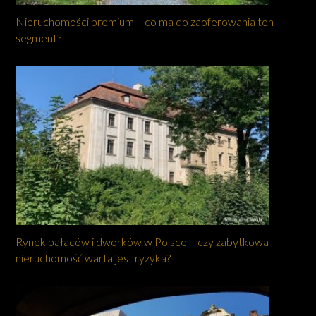
Nieruchomości premium – co ma do zaoferowania ten
segment?
Rynek pałaców i dworków w Polsce – czy zabytkowa
nieruchomość warta jest ryzyka?