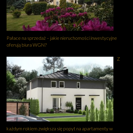
Pałace na sprzedaż – jakie nieruchomości inwestycyjne
oferują biura WGN?
Z
każdym rokiem zwiększa się popyt na apartamenty w