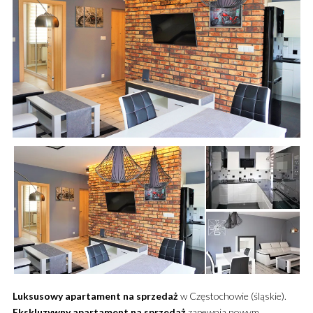
Luksusowy
apartament
na sprzedaż
w Częstochowie (śląskie).
Ekskluzywny
apartament
na sprzedaż
zapewnia nowym