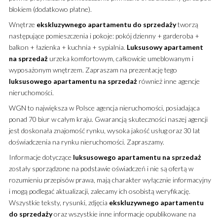
blokiem (dodatkowo płatne).
Wnętrze
ekskluzywnego
apartamentu
do sprzedaży
tworzą
następujące pomieszczenia i pokoje: pokój dzienny + garderoba +
balkon + łazienka + kuchnia + sypialnia.
Luksusowy
apartament
na sprzedaż
urzeka komfortowym, całkowicie umeblowanym i
wyposażonym wnętrzem. Zapraszam na prezentację tego
luksusowego
apartamentu
na sprzedaż
również inne agencje
nieruchomości.
WGN to największa w Polsce agencja nieruchomości, posiadająca
ponad 70 biur w całym kraju. Gwarancją skuteczności naszej agencji
jest doskonała znajomość rynku, wysoka jakość usług oraz 30 lat
doświadczenia na rynku nieruchomości. Zapraszamy.
Informacje dotyczące
luksusowego
apartamentu
na sprzedaż
zostały sporządzone na podstawie oświadczeń i nie są ofertą w
rozumieniu przepisów prawa, mają charakter wyłącznie informacyjny
i mogą podlegać aktualizacji, zalecamy ich osobistą weryfikację.
Wszystkie teksty, rysunki, zdjęcia
ekskluzywnego
apartamentu
do sprzedaży
oraz wszystkie inne informacje opublikowane na