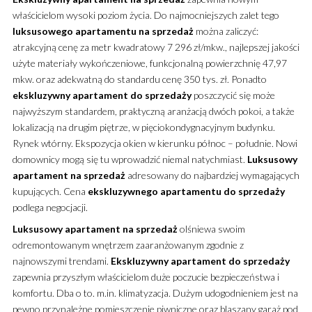
właścicielom wysoki poziom życia. Do najmocniejszych zalet tego
luksusowego
apartamentu
na sprzedaż
można zaliczyć:
atrakcyjną cenę za metr kwadratowy 7 296 zł/mkw., najlepszej jakości
użyte materiały wykończeniowe, funkcjonalną powierzchnię 47,97
mkw.
oraz adekwatną do standardu cenę 350 tys. zł. Ponadto
ekskluzywny
apartament
do sprzedaży
poszczycić się może
najwyższym standardem, praktyczną aranżacją dwóch pokoi, a także
lokalizacją na drugim piętrze, w pięciokondygnacyjnym budynku.
Rynek wtórny. Ekspozycja okien w kierunku północ – południe. Nowi
domownicy mogą się tu wprowadzić niemal natychmiast.
Luksusowy
apartament
na sprzedaż
adresowany do najbardziej wymagających
kupujących. Cena
ekskluzywnego
apartamentu
do sprzedaży
podlega negocjacji.
Luksusowy
apartament
na sprzedaż
olśniewa swoim
odremontowanym wnętrzem zaaranżowanym zgodnie z
najnowszymi trendami.
Ekskluzywny
apartament
do sprzedaży
zapewnia przyszłym właścicielom duże poczucie bezpieczeństwa i
komfortu. Dba o to. m.in. klimatyzacja. Dużym udogodnieniem jest na
pewno przynależne pomieszczenie piwniczne oraz blaszany garaż pod