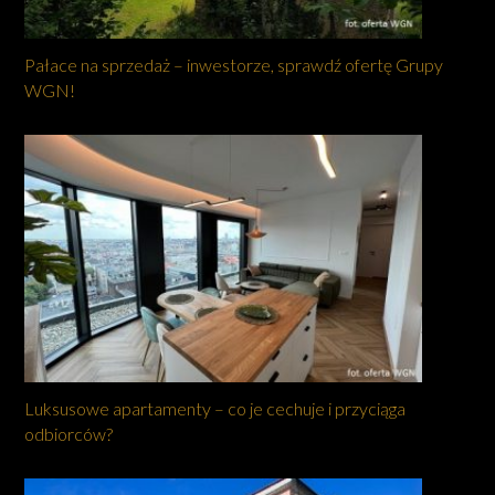
Pałace na sprzedaż – inwestorze, sprawdź ofertę Grupy
WGN!
Luksusowe apartamenty – co je cechuje i przyciąga
odbiorców?