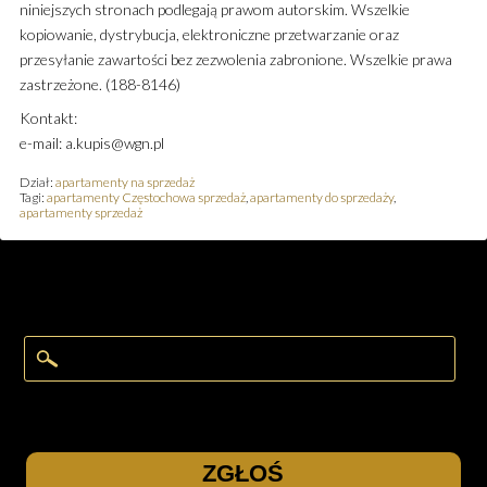
niniejszych stronach podlegają prawom autorskim. Wszelkie
kopiowanie, dystrybucja, elektroniczne przetwarzanie oraz
przesyłanie zawartości bez zezwolenia zabronione. Wszelkie prawa
zastrzeżone. (188-8146)
Kontakt:
e-mail: a.kupis@wgn.pl
Dział:
apartamenty na sprzedaż
Tagi:
apartamenty Częstochowa sprzedaż
,
apartamenty do sprzedaży
,
apartamenty sprzedaż
ZGŁOŚ