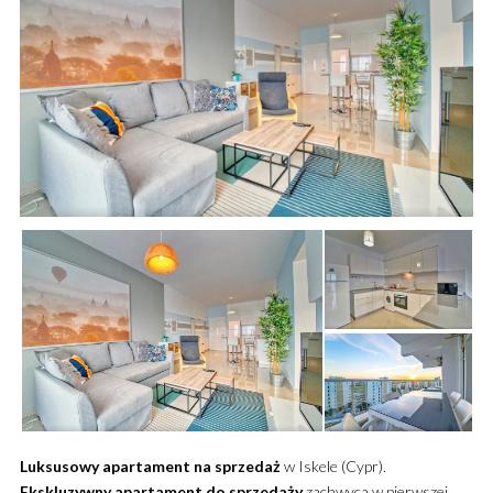
Luksusowy
apartament
na sprzedaż
w Iskele (Cypr).
Ekskluzywny
apartament
do sprzedaży
zachwyca w pierwszej