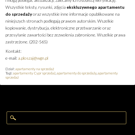
i mogą podlegać aktualizacji, zalecamy ich osobistą weryfikację.
Wszystkie teksty, rysunki, zdjęcia
ekskluzywnego
apartamentu
do sprzedaży
oraz wszystkie inne informacje opublikowane na
niniejszych stronach podlegają prawom autorskim. Wszelkie
kopiowanie, dystrybucja, elektroniczne przetwarzanie oraz
przesyłanie zawartości bez zezwolenia zabronione. Wszelkie prawa
zastrzeżone. (202-565)
Kontakt:
e-mail:
a.ploszaj@wgn.pl
Dział:
apartamenty na sprzedaż
Tagi:
apartamenty Cypr sprzedaż
,
apartamenty do sprzedaży
,
apartamenty
sprzedaż