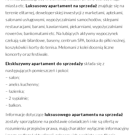
miasta etc.
Luksusowy
apartament
na sprzedaż
znajduje się na
terenie elitarnej, deweloperskiej inwestycji z marketami, aptekami,
salonami usługowymi, wypożyczalniami samochodów, sklepami
restauracjami, barami, kawiarniami, piekarniami, wypożyczalniami
rowerów, bankomatami etc. Na lubiących aktywny wypoczynek
czekają sale bilardowe, baseny, centrum SPA, boiska do piłki nożnej,
koszykówki i korty do tenisa. Melomani z kolei docenią liczne
koncerty oraz festiwale.
Ekskluzywny
apartament
do sprzedaży
składa się z
następujących pomieszczeń i pokoi:
– salon;
– aneks kuchenny;
– łazienka;
– 2 sypialnie;
– balkon.
Informacje dotyczące
luksusowego
apartamentu
na sprzedaż
zostały sporządzone na podstawie oświadczeń i nie są ofertą w
rozumieniu przepisów prawa, mają charakter wyłącznie informacyjny