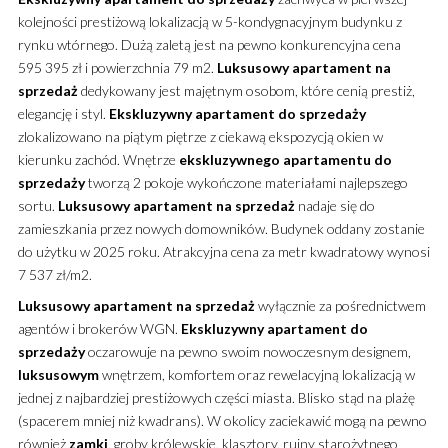
kolejności prestiżową lokalizacją w 5-kondygnacyjnym budynku z
rynku wtórnego.
Dużą zaletą jest na pewno konkurencyjna cena
595 395 zł i powierzchnia 79 m2.
Luksusowy
apartament
na
sprzedaż
dedykowany jest majętnym osobom, które cenią prestiż,
elegancję i styl.
Ekskluzywny
apartament
do sprzedaży
zlokalizowano na piątym piętrze z ciekawą ekspozycją okien w
kierunku zachód. Wnętrze
ekskluzywnego
apartamentu
do
sprzedaży
tworzą 2 pokoje wykończone materiałami najlepszego
sortu.
Luksusowy
apartament
na sprzedaż
nadaje się do
zamieszkania przez nowych domowników. Budynek oddany zostanie
do użytku w 2025 roku. Atrakcyjna cena za metr kwadratowy wynosi
7 537 zł/m2.
Luksusowy
apartament
na sprzedaż
wyłącznie za pośrednictwem
agentów i brokerów WGN.
Ekskluzywny
apartament
do
sprzedaży
oczarowuje na pewno swoim nowoczesnym designem,
luksusowym
wnętrzem, komfortem oraz rewelacyjną lokalizacją w
jednej z najbardziej prestiżowych części miasta. Blisko stąd na plażę
(spacerem mniej niż kwadrans). W okolicy zaciekawić mogą na pewno
również
zamki
, groby królewskie, klasztory, ruiny starożytnego