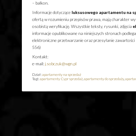
– balkon.
Informacje dotyczące
luksusowego
apartamentu
na s
ofertą w rozumieniu przepisów prawa, mają charakter wyłą
osobistą weryfikację. Wszystkie teksty, rysunki, zdjęcia
e
informacje opublikowane na niniejszych stronach podleg
elektroniczne przetwarzanie oraz przesyłanie zawartości
556)
Kontakt:
e-mail:
j.sobczuk@wgn.pl
Dział:
apartamenty na sprzedaż
Tagi:
apartamenty Cypr sprzedaż
,
apartamenty do sprzedaży
,
aparta