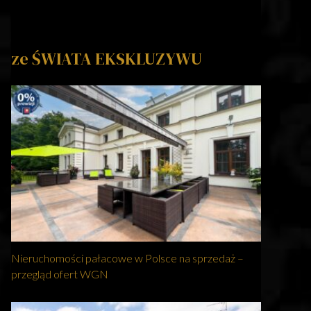
ze ŚWIATA EKSKLUZYWU
Nieruchomości pałacowe w Polsce na sprzedaż –
przegląd ofert WGN