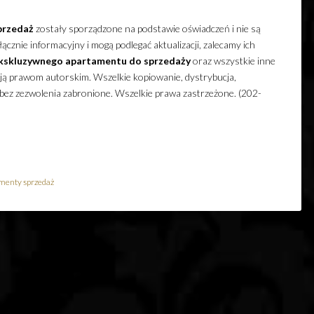
przedaż
zostały sporządzone na podstawie oświadczeń i nie są
cznie informacyjny i mogą podlegać aktualizacji, zalecamy ich
kskluzywnego
apartamentu
do sprzedaży
oraz wszystkie inne
ają prawom autorskim. Wszelkie kopiowanie, dystrybucja,
 bez zezwolenia zabronione. Wszelkie prawa zastrzeżone. (202-
menty sprzedaż