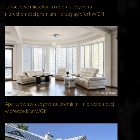
Luksusowe mieszkania rodem z segmentu
nieruchomości premium – przegląd ofert WGN
Apartamenty z segmentu premium – nieruchomości
w ofercie biur WGN