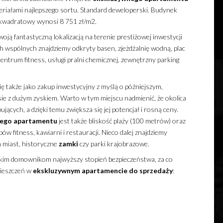
riałami najlepszego sortu. Standard deweloperski. Budynek
 kwadratowy wynosi 8 751 zł/m2.
ją fantastyczną lokalizacją na terenie prestiżowej inwestycji
ch wspólnych znajdziemy odkryty basen, zjeżdżalnię wodną, plac
centrum fitness, usługi pralni chemicznej, zewnętrzny parking
ię także jako zakup inwestycyjny z myślą o późniejszym,
 z dużym zyskiem. Warto w tym miejscu nadmienić, że okolica
jących, a dzięki temu zwiększa się jej potencjał i rosną ceny.
nego
apartamentu
jest także bliskość plaży (100 metrów) oraz
w fitness, kawiarni i restauracji. Nieco dalej znajdziemy
h miast, historyczne
zamki
czy parki krajobrazowe.
im domownikom najwyższy stopień bezpieczeństwa, za co
ieszczeń w
ekskluzywnym
apartamencie
do sprzedaży
: