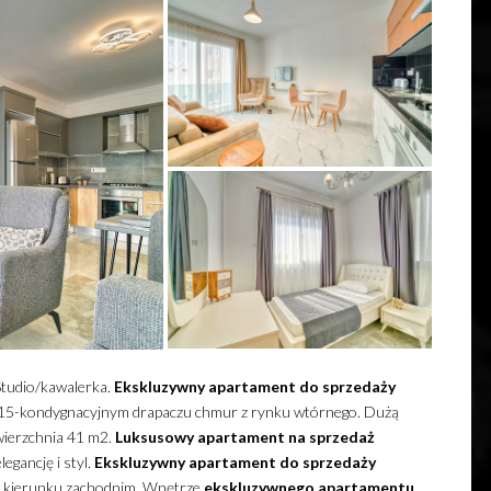
Studio/kawalerka.
Ekskluzywny
apartament
do sprzedaży
 w 15-kondygnacyjnym drapaczu chmur z rynku wtórnego.
Dużą
wierzchnia 41 m2.
Luksusowy
apartament
na sprzedaż
egancję i styl.
Ekskluzywny
apartament
do sprzedaży
 w kierunku zachodnim. Wnętrze
ekskluzywnego
apartamentu