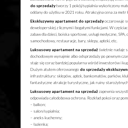
do sprzedaży
tworzy 1 pokój/sypialnia wykończony mate
oddany do użytku w 2021 roku. Atrakcyjna cena za metr
Ekskluzywny
apartament
do sprzedaży
oczarowuje swo
deweloperskiej z licznymi i bogatymi funkcjami. W częścia
zabaw dla dzieci, boiska sportowe, usługi medyczne, SPA, 
samochodowy, restauracje, bary, sklepy, apteki, etc.
Luksusowy
apartament
na sprzedaż
świetnie nadaje s
dochodowym wynajmie albo odsprzedaży po pewnym czasie
staje się coraz bardziej popularna wśród inwestorów i kupu
Dużym atutem oferowanego
do sprzedaży
ekskluzyw
infrastruktury: sklepów, aptek, bankomatów, parków, klubó
fantastyczne atrakcje turystyczne, jak ruiny starożytnyc
Luksusowy
apartament
na sprzedaż
zapewnia wszystk
odpowiada całodobowa ochrona. Rozkład pokoi oraz pom
– balkon;
– salon/sypialnia;
– aneks kuchenny;
– łazienka;