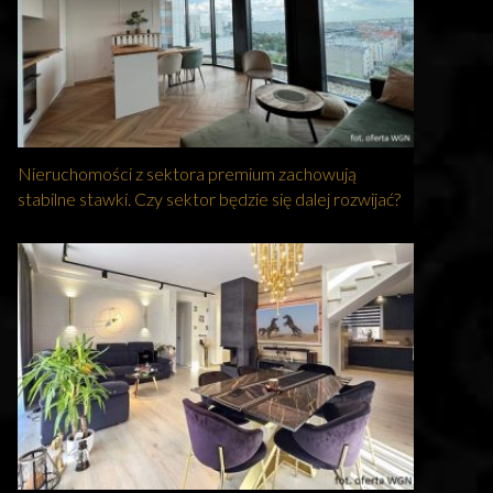
Nieruchomości z sektora premium zachowują
stabilne stawki. Czy sektor będzie się dalej rozwijać?