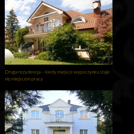
Druga rezydencja – kiedy miejsce wypoczynku staje
się miejscem pracy