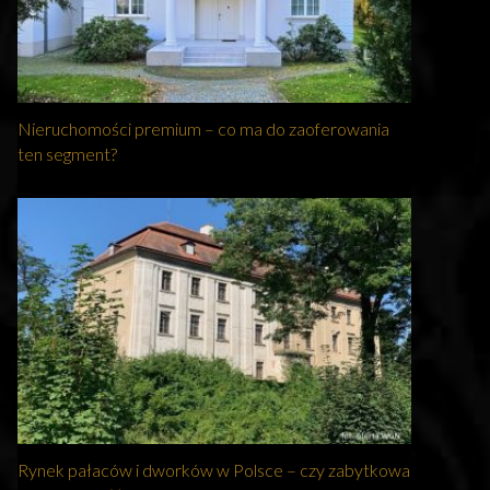
Nieruchomości premium – co ma do zaoferowania
ten segment?
Rynek pałaców i dworków w Polsce – czy zabytkowa