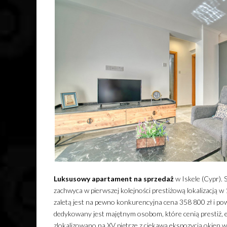
Luksusowy
apartament
na sprzedaż
w Iskele (Cypr). 
zachwyca w pierwszej kolejności prestiżową lokalizacją
zaletą jest na pewno konkurencyjna cena 358 800 zł i po
dedykowany jest majętnym osobom, które cenią prestiż, el
zlokalizowano na XV piętrze z ciekawą ekspozycją okien