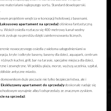
e materiałami najlepszego sortu. Standard deweloperski.
.
wym projektem wnętrza w koncepcji hotelowej z basenami.
Luksusowy
apartament
na sprzedaż
olśniewa fantastyczną
ypru. Wokół osiedla roztacza się 400-metrowy kanał wodny
ok zyskuje na prestiżu dzięki zainteresowaniu licznych,
 terenie nowoczesnego osiedla z wieloma udogodnieniami w
epcja, kryte i odkryte baseny, baseny dla dzieci, aquapark, centrum
óżnych kuchni, grill, bar na tarasie, specjalne miejsca dla dzieci,
zne i zewnętrzne. W pobliżu plaża, morze, wyższą uczelnia, szpital,
obliskie antyczne miasto.
omownikom duże poczucie nie tylko bezpieczeństwa, ale i
.
Ekskluzywny
apartament
do sprzedaży
doskonale nadaje się
dochodowym wynajmie albo/i odsprzedaży ze znacznym zyskiem.
cie
na sprzedaż
: