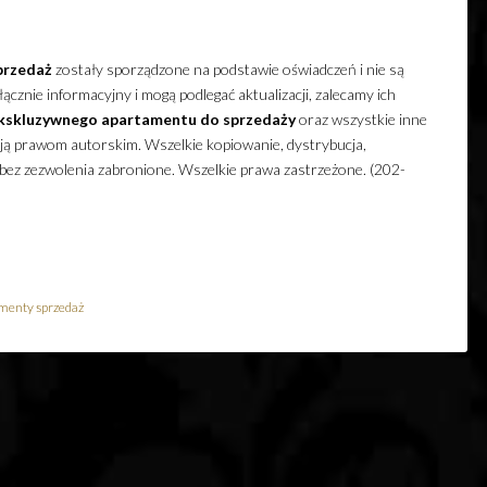
przedaż
zostały sporządzone na podstawie oświadczeń i nie są
cznie informacyjny i mogą podlegać aktualizacji, zalecamy ich
kskluzywnego
apartamentu
do sprzedaży
oraz wszystkie inne
ają prawom autorskim. Wszelkie kopiowanie, dystrybucja,
 bez zezwolenia zabronione. Wszelkie prawa zastrzeżone. (202-
menty sprzedaż