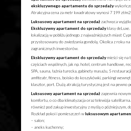
ekskluzywnego
apartamentu
do sprzedaży
wykończon
Atrakcyjna cena za metr kwadratowy wynosi 7 199 zł/m2
Luksusowy
apartament
na sprzedaż
zachwyca wyjątko
Ekskluzywny
apartament
do sprzedaży
klasy deLuxe.
lokalizacją w pobliżu jednego z najważniejszych miast C
przystosowany do zwiedzania gondolą. Okolica z roku na r
zagranicznych inwestorów.
Ekskluzywny
apartament
do sprzedaży
mieści się na
częściach wspólnych, jak np. hotel, centrum handlowe, rec
SPA, sauna, łaźnia turecka, gabinety masażu, 5 restauracji r
amfiteatr, fitness, boisko do koszykówki, parkingi wewnętr
klasztor, port. Dużą atrakcją turystyczną jest na pewno p
Luksusowy
apartament
na sprzedaż
zapewnia nowym d
komfortu, o co dba klimatyzacja oraz telewizja satelitarna
również pod zakup inwestycyjny z myślą o późniejszym, 
Rozkład pokoi i pomieszczeń w
luksusowym
apartamen
– salon;
– aneks kuchenny;