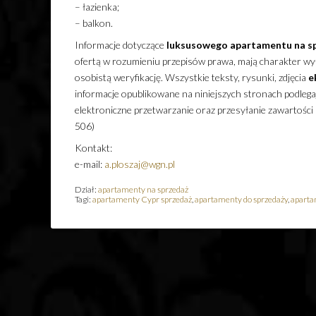
– łazienka;
– balkon.
Informacje dotyczące
luksusowego
apartamentu
na s
ofertą w rozumieniu przepisów prawa, mają charakter wyłą
osobistą weryfikację. Wszystkie teksty, rysunki, zdjęcia
e
informacje opublikowane na niniejszych stronach podleg
elektroniczne przetwarzanie oraz przesyłanie zawartości
506)
Kontakt:
e-mail:
a.ploszaj@wgn.pl
Dział:
apartamenty na sprzedaż
Tagi:
apartamenty Cypr sprzedaż
,
apartamenty do sprzedaży
,
aparta