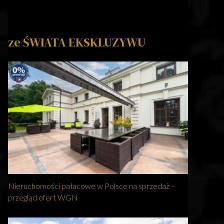
ze ŚWIATA EKSKLUZYWU
Nieruchomości pałacowe w Polsce na sprzedaż –
przegląd ofert WGN