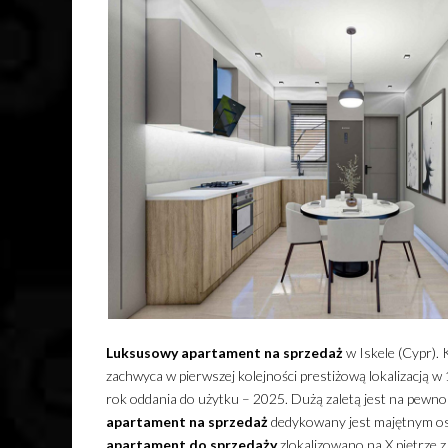
Luksusowy
apartament
na sprzedaż
w Iskele (Cypr).
zachwyca w pierwszej kolejności prestiżową lokalizacją
rok oddania do użytku – 2025. Dużą zaletą jest na pewn
apartament
na sprzedaż
dedykowany jest majętnym osob
apartament
do sprzedaży
zlokalizowano na X piętrze 