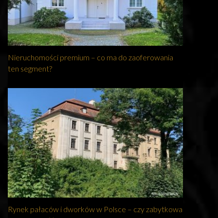
Nieruchomości premium – co ma do zaoferowania
ten segment?
Rynek pałaców i dworków w Polsce – czy zabytkowa