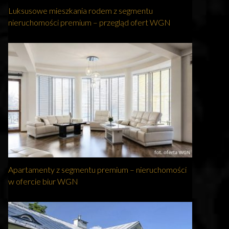
Luksusowe mieszkania rodem z segmentu
nieruchomości premium – przegląd ofert WGN
Apartamenty z segmentu premium – nieruchomości
w ofercie biur WGN