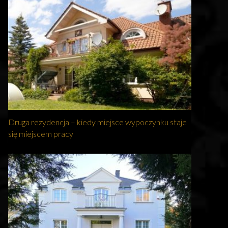
Druga rezydencja – kiedy miejsce wypoczynku staje
się miejscem pracy