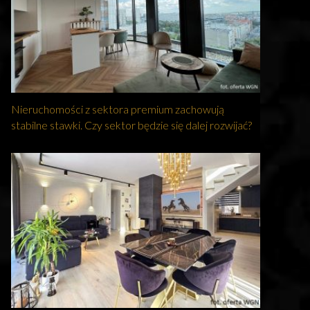
Nieruchomości z sektora premium zachowują
stabilne stawki. Czy sektor będzie się dalej rozwijać?