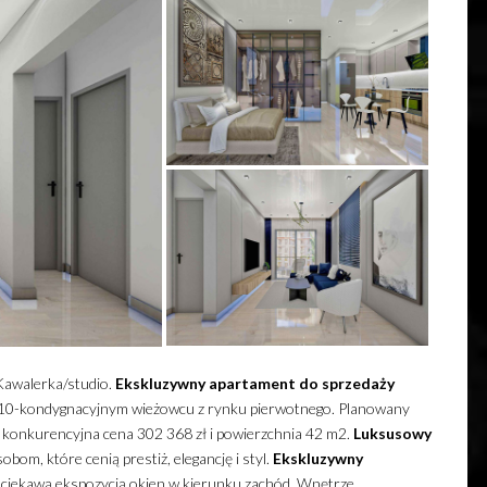
 Kawalerka/studio.
Ekskluzywny
apartament
do sprzedaży
 w 10-kondygnacyjnym wieżowcu z rynku pierwotnego.
Planowany
o konkurencyjna cena 302 368 zł i powierzchnia 42 m2.
Luksusowy
om, które cenią prestiż, elegancję i styl.
Ekskluzywny
z ciekawą ekspozycją okien w kierunku zachód. Wnętrze