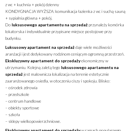
z wc + kuchnia + pokój dzienny
KONDYGNACJA WYŻSZA: komunikacja łazienka z wc i suchą sauną
+ sypialnia główna + pokój.
Do
luksusowego
apartamentu
na sprzedaż
przynależy komórka
lokatorska i indywidualnie przypisane miejsce postojowe przy
budynku.
Luksusowy
apartament
na sprzedaż
daje wiele możliwości
aranżacji i jest dedykowany rodzinom ceniącym ogromną przestrzeń.
Ekskluzywny
apartament
do sprzedaży
ekonomiczny w
utrzymaniu. Kolejną zaletą tego
luksusowego
apartamentu
na
sprzedaż
jest malownicza lokalizacja na terenie estetycznie
zaaranżowanego osiedla, w otoczeniu ciszy i spokoju. Blisko:
– ośrodek zdrowia
– przedszkole
– centrum handlowe
– obiekty sportowe
– szkoła
– sklepy wielkopowierzchniowe.
Ekskluzywny
apartament
do sprzedaży
w ramach popularnego