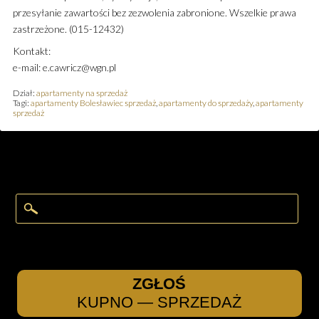
przesyłanie zawartości bez zezwolenia zabronione. Wszelkie prawa
zastrzeżone. (015-12432)
Kontakt:
e-mail: e.cawricz@wgn.pl
Dział:
apartamenty na sprzedaż
Tagi:
apartamenty Bolesławiec sprzedaż
,
apartamenty do sprzedaży
,
apartamenty
sprzedaż
ZGŁOŚ
KUPNO — SPRZEDAŻ