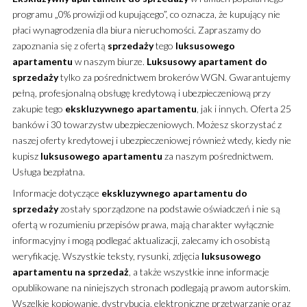
programu „0% prowizji od kupującego”, co oznacza, że kupujący nie
płaci wynagrodzenia dla biura nieruchomości. Zapraszamy do
zapoznania się z ofertą
sprzedaży
tego
luksusowego
apartamentu
w naszym biurze.
Luksusowy
apartament
do
sprzedaży
tylko za pośrednictwem brokerów WGN. Gwarantujemy
pełną, profesjonalną obsługę kredytową i ubezpieczeniową przy
zakupie tego
ekskluzywnego
apartamentu
, jak i innych. Oferta 25
banków i 30 towarzystw ubezpieczeniowych. Możesz skorzystać z
naszej oferty kredytowej i ubezpieczeniowej również wtedy, kiedy nie
kupisz
luksusowego
apartamentu
za naszym pośrednictwem.
Usługa bezpłatna.
Informacje dotyczące
ekskluzywnego
apartamentu
do
sprzedaży
zostały sporządzone na podstawie oświadczeń i nie są
ofertą w rozumieniu przepisów prawa, mają charakter wyłącznie
informacyjny i mogą podlegać aktualizacji, zalecamy ich osobistą
weryfikację. Wszystkie teksty, rysunki, zdjęcia
luksusowego
apartamentu
na sprzedaż
, a także wszystkie inne informacje
opublikowane na niniejszych stronach podlegają prawom autorskim.
Wszelkie kopiowanie, dystrybucja, elektroniczne przetwarzanie oraz