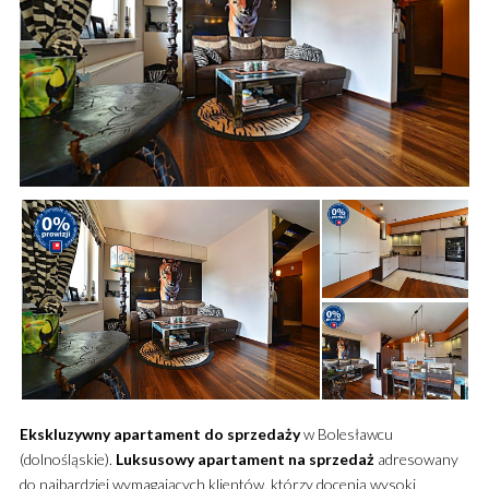
Ekskluzywny
apartament
do sprzedaży
w Bolesławcu
(dolnośląskie).
Luksusowy
apartament
na sprzedaż
adresowany
do najbardziej wymagających klientów, którzy docenią wysoki