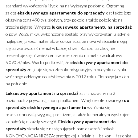
standard wykończenia i życie na najwyższym poziomie.
Ogromną
zaletą
ekskluzywnego
apartamentu
do sprzedaży
jest także jego
okazyjna cena 490 tys. złotych, trzy pokoje a także położenie na
trzecim piętrze. Wnętrze
luksusowego
apartamentu
na sprzedaż
o pow. 96,26 mkw. wykończone zostało przy wykorzystaniu jedynie
najlepszej jakości materiałów, co oznacza, że nowi właściciele mogą
się tu wprowadzić niemal w każdej chwili. Bardzo atrakcyjnie
prezentuje się również cena w przeliczeniu na metr kwadratowy
5 090 zł/mkw. Warto podkreślić, że
ekskluzywny
apartament
do
sprzedaży
znajduje się w czterokondygnacyjnym budynku z rynku
wtórnego oddanym do użytkowania w 2012 roku. Ekspozycja okien
na południe.
Luksusowy
apartament
na sprzedaż
zaaranżowany na 2
poziomach z prywatną sauną i balkonem. Wnętrze oferowanego
do
sprzedaży
ekskluzywnego
apartamentu
wyróżnia się
przestronnością, wygodą, prestiżem, a także kameralnym wystrojem
z dbałością o każdy szczegół.
Ekskluzywny
apartament
do
sprzedaży
składa się z następujących pomieszczeń i pokoi:
KONDYGNACJA NIŻSZA: przedpokój + jadalnia + balkon + łazienka