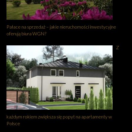
Pałace na sprzedaż – jakie nieruchomości inwestycyjne
oferują biura WGN?
Z
każdym rokiem zwiększa się popyt na apartamenty w
Polsce