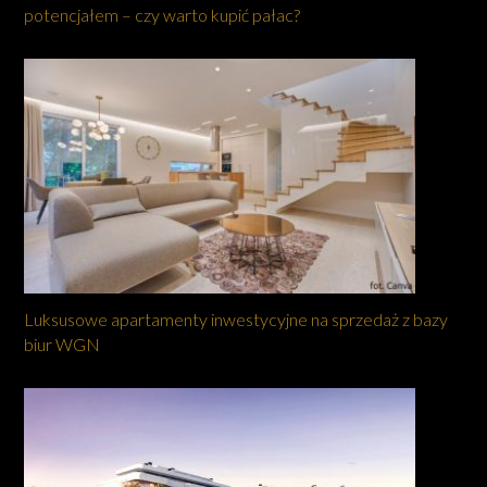
potencjałem – czy warto kupić pałac?
Luksusowe apartamenty inwestycyjne na sprzedaż z bazy
biur WGN