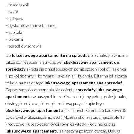
– przedszkoli
– szkół
– sklepów
– dyskontów znanych marek
– szpitala
– piekarni
– ośrodków zdrowia.
Do
luksusowego
apartamentu
na sprzedaż
przynależy piwnica, a
także pomieszczenia strychowe.
Ekskluzywny
apartament
do
sprzedaży
składa się z następujących pomieszczeń i pokoi: łazienka
+ pokój dzienny + korytarz + sypialnia + kuchnia. Elitarna lokalizacja
to kolejna z zalet tego
luksusowego
apartamentu
na sprzedaż
.
Zapraszamy do zapoznania się z ofertą
sprzedaży
luksusowego
apartamentu
w naszym biurze. Gwarantujemy pełną profesjonalną
obsługę kredytową i ubezpieczeniową przy zakupie tego
ekskluzywnego
apartamentu
, jak i innych. Oferta 25 banków i 30
towarzystw ubezpieczeniowych. Możesz skorzystać z naszej oferty
kredytowej i ubezpieczeniowej również wtedy, kiedy nie kupisz
luksusowego
apartamentu
za naszym pośrednictwem. Usługa