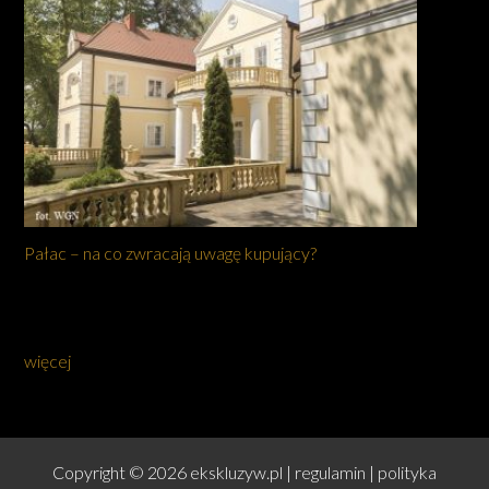
Pałac – na co zwracają uwagę kupujący?
więcej
Copyright © 2026 ekskluzyw.pl |
regulamin
|
polityka