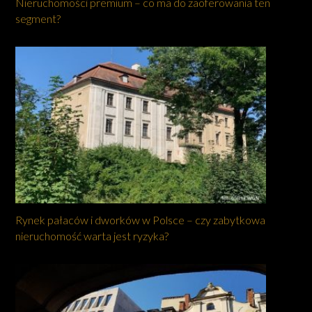
Nieruchomości premium – co ma do zaoferowania ten
segment?
Rynek pałaców i dworków w Polsce – czy zabytkowa
nieruchomość warta jest ryzyka?