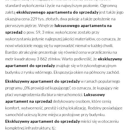
standard wykończenia i życie na najwyższym poziomie.
Ogromną
zaletą
ekskluzywnego
apartamentu
do sprzedaży
jest także jego
okazyjna cena 229 tys. złotych, dwa pokoje a także położenie na
pierwszym piętrze. Wnętrze
luksusowego
apartamentu
na
sprzedaż
o pow. 59, 3 mkw. wykończone zostało przy
wykorzystaniu jedynie najlepszej jakości materiałów, co oznacza, że
nowi właściciele mogą się tu wprowadzić niemal w każdej chwili.
Bardzo atrakcyjnie prezentuje się również cena w przeliczeniu na
metr kwadratowy 3 862 zł/mkw. Warto podkreślić, że
ekskluzywny
apartament
do sprzedaży
znajduje się w trzykondygnacyjnym
budynku z rynku wtórnego. Ekspozycja okien na północny zachód.
Ekskluzywny
apartament
do sprzedaży
w ramach popularnego
programu „0% prowizji od kupującego”, co oznacza, że kupujący nie
płaci wynagrodzenia dla biura nieruchomości.
Luksusowy
apartament
na sprzedaż
dedykowany osobom, które cenią
komfort, wytworność, prestiż i cichą lokalizację. Rodziny posiadające
samochód ucieszą liczne miejsca postojowe przy budynku.
Ekskluzywny
apartament
do sprzedaży
mieści się w otoczeniu
kompletnej infrastruktury, tj.: