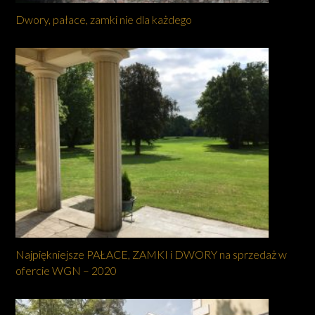
Dwory, pałace, zamki nie dla każdego
Najpiękniejsze PAŁACE, ZAMKI i DWORY na sprzedaż w
ofercie WGN – 2020