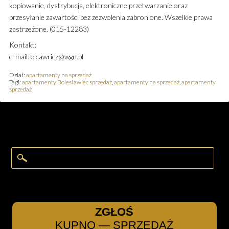
kopiowanie, dystrybucja, elektroniczne przetwarzanie oraz
przesyłanie zawartości bez zezwolenia zabronione. Wszelkie prawa
zastrzeżone. (015-12283)
Kontakt:
e-mail: e.cawricz@wgn.pl
Dział:
apartamenty na sprzedaż
Tagi:
apartamenty Bolesławiec sprzedaż
,
apartamenty na sprzedaż
,
apartamenty
sprzedaż
ZGŁOŚ
KUPNO — SPRZEDAŻ