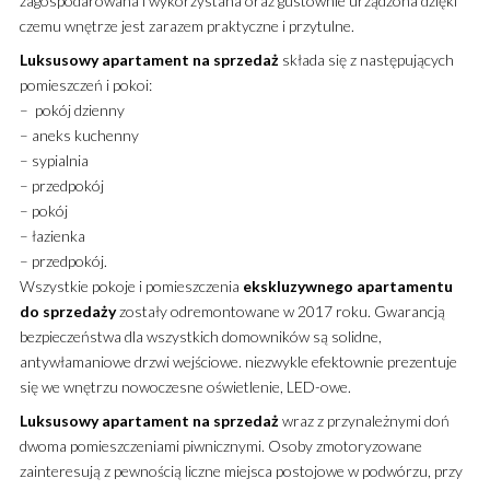
zagospodarowana i wykorzystana oraz gustownie urządzona dzięki
czemu wnętrze jest zarazem praktyczne i przytulne.
Luksusowy
apartament
na sprzedaż
składa się z następujących
pomieszczeń i pokoi:
– pokój dzienny
– aneks kuchenny
– sypialnia
– przedpokój
– pokój
– łazienka
– przedpokój.
Wszystkie pokoje i pomieszczenia
ekskluzywnego
apartamentu
do sprzedaży
zostały odremontowane w 2017 roku. Gwarancją
bezpieczeństwa dla wszystkich domowników są solidne,
antywłamaniowe drzwi wejściowe. niezwykle efektownie prezentuje
się we wnętrzu nowoczesne oświetlenie, LED-owe.
Luksusowy
apartament
na sprzedaż
wraz z przynależnymi doń
dwoma pomieszczeniami piwnicznymi. Osoby zmotoryzowane
zainteresują z pewnością liczne miejsca postojowe w podwórzu, przy