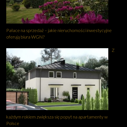
Pałace na sprzedaż – jakie nieruchomości inwestycyjne
oferują biura WGN?
Z
każdym rokiem zwiększa się popyt na apartamenty w
Polsce