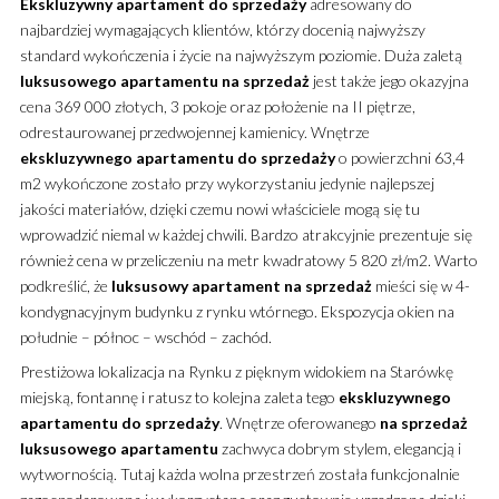
Ekskluzywny
apartament
do sprzedaży
adresowany do
najbardziej wymagających klientów, którzy docenią najwyższy
standard wykończenia i życie na najwyższym poziomie.
Duża zaletą
luksusowego
apartamentu
na sprzedaż
jest także jego okazyjna
cena 369 000 złotych, 3 pokoje oraz położenie na II piętrze,
odrestaurowanej przedwojennej kamienicy. Wnętrze
ekskluzywnego
apartamentu
do sprzedaży
o powierzchni 63,4
m2 wykończone zostało przy wykorzystaniu jedynie najlepszej
jakości materiałów, dzięki czemu nowi właściciele mogą się tu
wprowadzić niemal w każdej chwili. Bardzo atrakcyjnie prezentuje się
również cena w przeliczeniu na metr kwadratowy 5 820 zł/m2. Warto
podkreślić, że
luksusowy
apartament
na sprzedaż
mieści się w 4-
kondygnacyjnym budynku z rynku wtórnego. Ekspozycja okien na
południe – północ – wschód – zachód.
Prestiżowa lokalizacja na Rynku z pięknym widokiem na Starówkę
miejską, fontannę i ratusz to kolejna zaleta tego
ekskluzywnego
apartamentu
do sprzedaży
. Wnętrze oferowanego
na sprzedaż
luksusowego
apartamentu
zachwyca dobrym stylem, elegancją i
wytwornością. Tutaj każda wolna przestrzeń została funkcjonalnie