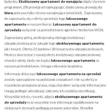
budynku.
Ekskluzywny
apartament
do wynajęcia
objęty słynnym
programem „0% prowizji od najmującego”, dzięki czemu prowizję dla
biura
pokrywa tylko strona wynajmująca (właściciel). Zapraszamy
do zapoznania się z ofertą sprzedaży tego
luksusowego
apartamentu
w naszym biurze.
Luksusowy
apartament
do
sprzedaży
wyłącznie za pośrednictwem agentów i brokerów WGN.
Zapewniamy pełną, profesjonalną obsługę kredytową i
ubezpieczeniową przy zakupie tego
ekskluzywnego
apartamentu
,
jak i innych. Oferta 25 banków i 30 towarzystw ubezpieczeniowych.
Możesz skorzystać z naszej oferty kredytowej i ubezpieczeniowej
również wtedy, kiedy nie kupisz
luksusowego
apartamentu
za
naszym pośrednictwem. Usługa całkowicie bezpłatna.
Informacje dotyczące
luksusowego
apartamentu
na sprzedaż
zostały sporządzone na podstawie oświadczeń i nie są ofertą w
rozumieniu przepisów prawa, mają charakter wyłącznie informacyjny
i mogą podlegać aktualizacji, zalecamy ich osobistą weryfikację.
Wszystkie teksty, rysunki, zdjęcia
ekskluzywnego
apartamentu
do sprzedaży
oraz wszystkie inne informacje opublikowane na
niniejszych stronach podlegają prawom autorskim. Wszelkie