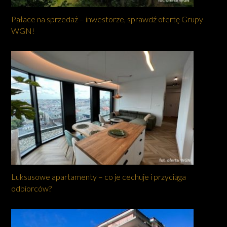
Pałace na sprzedaż – inwestorze, sprawdź ofertę Grupy
WGN!
Luksusowe apartamenty – co je cechuje i przyciąga
odbiorców?