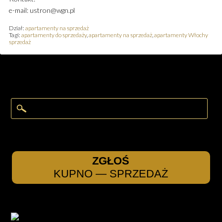
e-mail: ustron@wgn.pl
Dział:
apartamenty na sprzedaż
Tagi:
apartamenty do sprzedaży
,
apartamenty na sprzedaż
,
apartamenty Włochy
sprzedaż
ZGŁOŚ
KUPNO — SPRZEDAŻ