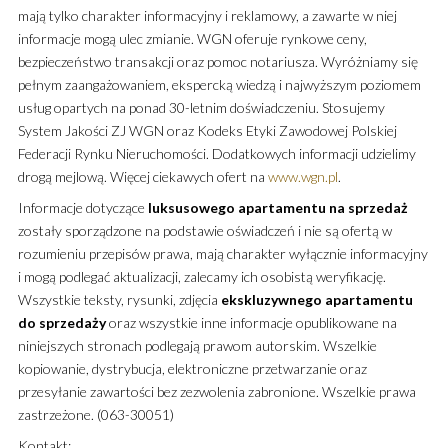
mają tylko charakter informacyjny i reklamowy, a zawarte w niej
informacje mogą ulec zmianie. WGN oferuje rynkowe ceny,
bezpieczeństwo transakcji oraz pomoc notariusza. Wyróżniamy się
pełnym zaangażowaniem, ekspercką wiedzą i najwyższym poziomem
usług opartych na ponad 30-letnim doświadczeniu. Stosujemy
System Jakości ZJ WGN oraz Kodeks Etyki Zawodowej Polskiej
Federacji Rynku Nieruchomości. Dodatkowych informacji udzielimy
drogą mejlową. Więcej ciekawych ofert na
www.wgn.pl
.
Informacje dotyczące
luksusowego
apartamentu
na sprzedaż
zostały sporządzone na podstawie oświadczeń i nie są ofertą w
rozumieniu przepisów prawa, mają charakter wyłącznie informacyjny
i mogą podlegać aktualizacji, zalecamy ich osobistą weryfikację.
Wszystkie teksty, rysunki, zdjęcia
ekskluzywnego
apartamentu
do sprzedaży
oraz wszystkie inne informacje opublikowane na
niniejszych stronach podlegają prawom autorskim. Wszelkie
kopiowanie, dystrybucja, elektroniczne przetwarzanie oraz
przesyłanie zawartości bez zezwolenia zabronione. Wszelkie prawa
zastrzeżone. (063-30051)
Kontakt: