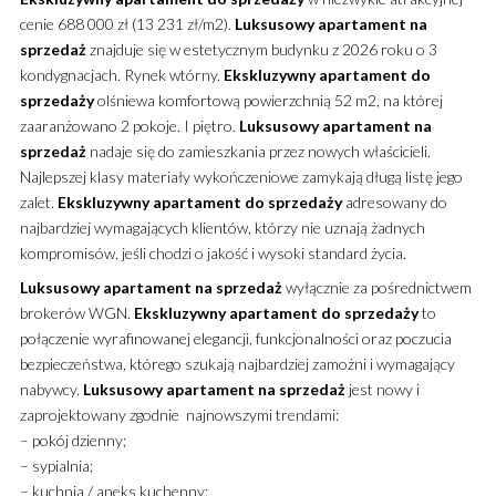
cenie 688 000 zł (13 231 zł/m2).
Luksusowy
apartament
na
sprzedaż
znajduje się w estetycznym budynku z 2026 roku o 3
kondygnacjach. Rynek wtórny.
Ekskluzywny
apartament
do
sprzedaży
olśniewa komfortową powierzchnią 52 m2, na której
zaaranżowano 2 pokoje. I piętro.
Luksusowy
apartament
na
sprzedaż
nadaje się do zamieszkania przez nowych właścicieli.
Najlepszej klasy materiały wykończeniowe zamykają długą listę jego
zalet.
Ekskluzywny
apartament
do sprzedaży
adresowany do
najbardziej wymagających klientów, którzy nie uznają żadnych
kompromisów, jeśli chodzi o jakość i wysoki standard życia.
Luksusowy
apartament
na sprzedaż
wyłącznie za pośrednictwem
brokerów WGN.
Ekskluzywny
apartament
do sprzedaży
to
połączenie wyrafinowanej elegancji, funkcjonalności oraz poczucia
bezpieczeństwa, którego szukają najbardziej zamożni i wymagający
nabywcy.
Luksusowy
apartament
na sprzedaż
jest nowy i
zaprojektowany zgodnie najnowszymi trendami:
– pokój dzienny;
– sypialnia;
– kuchnia / aneks kuchenny;