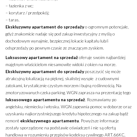
– łazienka z wc;
– korytarz / przedpokój;
– taras.
Ekskluzywny
apartament
do sprzedaży
o ogromnym potencjale,
gdyż znakomicie nadaje się pod zakup inwestycyjny z myślą o
dochodowym wynajmie, bezpiecznej lokacie kapitału lub/i
odsprzedaży po pewnym czasie ze znaczącym zyskiem.
Luksusowy
apartament
na sprzedaż
oferuje swoim najbardziej
majętnym właścicielom niesamowite widoki z okien na morze.
Ekskluzywny
apartament
do sprzedaży
poszczycić się może
atrakcyjną lokalizacją na pięknej, skalistej wyspie z cudownymi
zatokami, krystalicznie czystym morzem i bujną roślinnością. Na
zmotoryzowanych czeka parking. WGN zaprasza na prezentację tego
luksusowego
apartamentu
na sprzedaż
. Rozmawiamy po
angielsku, niemiecku i włosku. WGN zapewnia pomoc w doborze oraz
uzyskaniu najkorzystniejszego kredytu hipotecznego na zakup bądź
remont
ekskluzywnego
apartamentu
. Powyższe informacje
zostały sporządzone na podstawie oświadczeń i nie są ofertą
handlowa w rozumieniu przepisów kodeksu cywilnego ART.66KC,