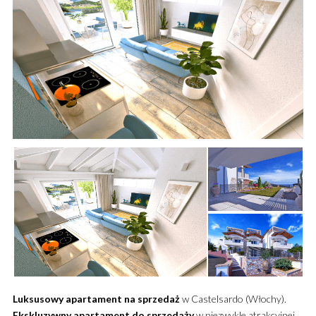
Luksusowy
apartament
na sprzedaż
w Castelsardo (Włochy).
Ekskluzywny
apartament
do sprzedaży
w niezwykle atrakcyjnej