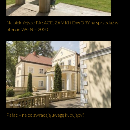
Najpiękniejsze PAŁACE, ZAMKI i DWORY na sprzedaż w
ofercie WGN – 2020
Pałac – na co zwracają uwagę kupujący?