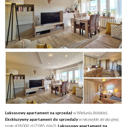
Luksusowy
apartament
na sprzedaż
w Wieluniu (łódzkie).
Ekskluzywny
apartament
do sprzedaży
w niezwykle atrakcyjnej
cenie 418 000 zł (7 085 zł/m2).
Luksusowy
apartament
na