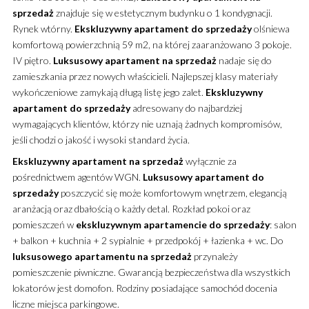
sprzedaż
znajduje się w estetycznym budynku o 1 kondygnacji.
Rynek wtórny.
Ekskluzywny
apartament
do sprzedaży
olśniewa
komfortową powierzchnią 59 m2, na której zaaranżowano 3 pokoje.
IV piętro.
Luksusowy
apartament
na sprzedaż
nadaje się do
zamieszkania przez nowych właścicieli. Najlepszej klasy materiały
wykończeniowe zamykają długą listę jego zalet.
Ekskluzywny
apartament
do sprzedaży
adresowany do najbardziej
wymagających klientów, którzy nie uznają żadnych kompromisów,
jeśli chodzi o jakość i wysoki standard życia.
Ekskluzywny
apartament
na sprzedaż
wyłącznie za
pośrednictwem agentów WGN.
Luksusowy
apartament
do
sprzedaży
poszczycić się może komfortowym wnętrzem, elegancją
aranżacją oraz dbałością o każdy detal. Rozkład pokoi oraz
pomieszczeń w
ekskluzywnym
apartamencie
do sprzedaży
: salon
+ balkon + kuchnia + 2 sypialnie + przedpokój + łazienka + wc. Do
luksusowego
apartamentu
na sprzedaż
przynależy
pomieszczenie piwniczne. Gwarancją bezpieczeństwa dla wszystkich
lokatorów jest domofon. Rodziny posiadające samochód docenia
liczne miejsca parkingowe.