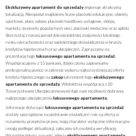
Ekskluzywny
apartament
do sprzedaży
imponuje atrakcyjną
lokalizacją. Nieopodal znajdziemy liczne placówki edukacyjne, obiekty
sportowe, place zabaw, placówki handlowo-usługowe, sklepy,
markety, dyskonty popularnych sieci, placówki medyczne oraz apteki.
Skorzystaj z naszej ponad dziesięcioletniej znajomości lokalnego
rynku nieruchomości oraz wieloletniego doświadczenia w branży
kredytów hipotecznych oraz ubezpieczeń. Zapraszamy na
prezentację tego
luksusowego
apartamentu
na sprzedaż
.
Współpracujemy z 15 bankami, dzięki czemu zapewniamy
profesjonalną pomoc w zakresie wyboru najkorzystniejszej oferty
kredytu hipotecznego na
zakup
lub remont tego
ekskluzywnego
apartamentu
do sprzedaży
. Wieloletnia współpraca z 20
Towarzystwami Ubezpieczeniowymi daje nam możliwość dobrania
najlepszego ubezpieczenia
luksusowego
apartamentu
.
Informacje dotyczące
luksusowego
apartamentu
na sprzedaż
zostały sporządzone na podstawie oświadczeń i nie są ofertą w
rozumieniu przepisów prawa, mają charakter wyłącznie informacyjny
i mogą podlegać aktualizacji, zalecamy ich osobistą weryfikację.
Wszystkie teksty, rysunki, zdjęcia
ekskluzywnego
apartamentu