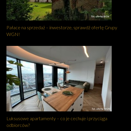
Pałace na sprzedaż – inwestorze, sprawdź ofertę Grupy
WGN!
Luksusowe apartamenty – co je cechuje i przyciąga
odbiorców?