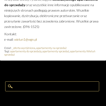
do sprzedaży
oraz wszystkie inne informacje opublikowane na
niniejszych stronach podlegają prawom autorskim. Wszelkie
kopiowanie, dystrybucja, elektroniczne przetwarzanie oraz
przesyłanie zawartości bez zezwolenia zabronione. Wszelkie prawa
zastrzeżone. (096-1525)
Kontakt:
e-mail:
wielun1@wgn.pl
Dział:
_oferta wyróżniona
,
apartamenty na sprzedaż
Tagi:
apartamenty do sprzedaży
,
apartamenty sprzedaż
,
apartamenty Wieluń
sprzedaż