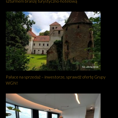
szturmem branżę turystyczno-hotelową
Pałace na sprzedaż – inwestorze, sprawdź ofertę Grupy
WGN!