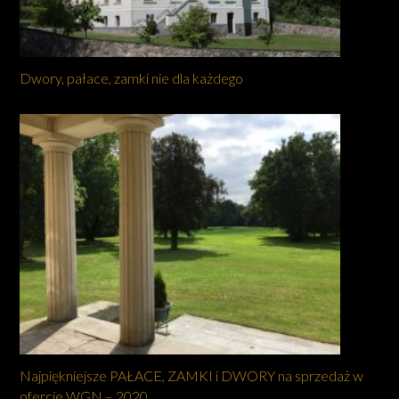
Dwory, pałace, zamki nie dla każdego
Najpiękniejsze PAŁACE, ZAMKI i DWORY na sprzedaż w
ofercie WGN – 2020