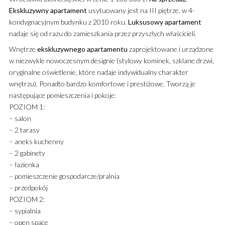
Ekskluzywny
apartament
usytuowany jest na III piętrze, w 4-
kondygnacyjnym budynku z 2010 roku.
Luksusowy
apartament
nadaje się od razu do zamieszkania przez przyszłych właścicieli.
Wnętrze
ekskluzywnego
apartamentu
zaprojektowane i urządzone
w niezwykle nowoczesnym designie (stylowy kominek, szklane drzwi,
oryginalne oświetlenie, które nadaje indywidualny charakter
wnętrzu). Ponadto bardzo komfortowe i prestiżowe. Tworzą je
następujące pomieszczenia i pokoje:
POZIOM 1:
– salon
– 2 tarasy
– aneks kuchenny
– 2 gabinety
– łazienka
– pomieszczenie gospodarcze/pralnia
– przedpokój
POZIOM 2:
– sypialnia
– open space