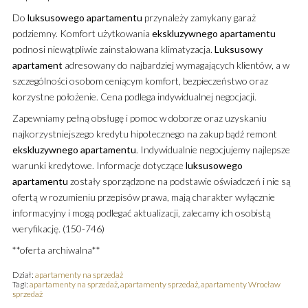
Do
luksusowego
apartamentu
przynależy zamykany garaż
podziemny. Komfort użytkowania
ekskluzywnego
apartamentu
podnosi niewątpliwie zainstalowana klimatyzacja.
Luksusowy
apartament
adresowany do najbardziej wymagających klientów, a w
szczególności osobom ceniącym komfort, bezpieczeństwo oraz
korzystne położenie. Cena podlega indywidualnej negocjacji.
Zapewniamy pełną obsługę i pomoc w doborze oraz uzyskaniu
najkorzystniejszego kredytu hipotecznego na zakup bądź remont
ekskluzywnego
apartamentu
. Indywidualnie negocjujemy najlepsze
warunki kredytowe. Informacje dotyczące
luksusowego
apartamentu
zostały sporządzone na podstawie oświadczeń i nie są
ofertą w rozumieniu przepisów prawa, mają charakter wyłącznie
informacyjny i mogą podlegać aktualizacji, zalecamy ich osobistą
weryfikację. (150-746)
**oferta archiwalna**
Dział:
apartamenty na sprzedaż
Tagi:
apartamenty na sprzedaż
,
apartamenty sprzedaż
,
apartamenty Wrocław
sprzedaż