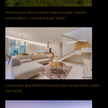
Historyczne nieruchomości inwestycyjne z dużym
potencjałem – czy warto kupić pałac?
Luksusowe apartamenty inwestycyjne na sprzedaż z bazy
biur WGN