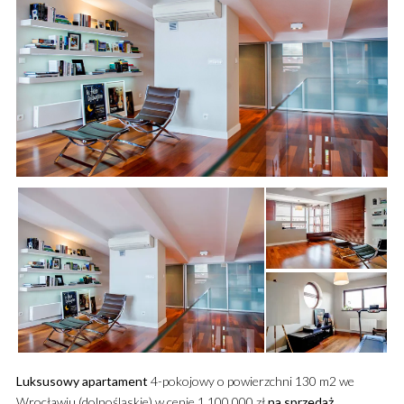
Luksusowy
apartament
4-pokojowy o powierzchni 130 m2 we
Wrocławiu (dolnośląskie) w cenie 1 100 000 zł
na sprzedaż
.