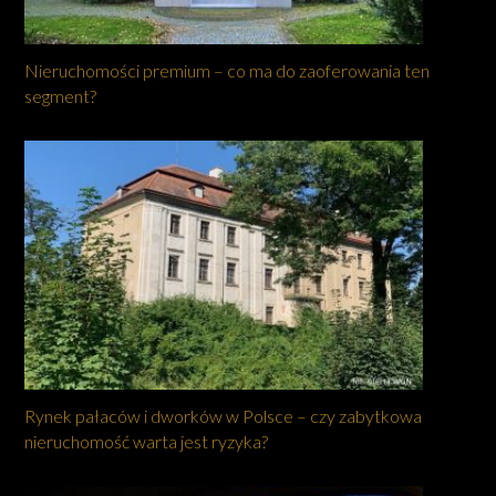
Nieruchomości premium – co ma do zaoferowania ten
segment?
Rynek pałaców i dworków w Polsce – czy zabytkowa
nieruchomość warta jest ryzyka?