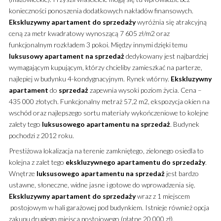
konieczności ponoszenia dodatkowych nakładów finansowych.
Ekskluzywny
apartament
do sprzedaży
wyróżnia się atrakcyjną
ceną za metr kwadratowy wynoszącą 7 605 zł/m2
oraz
funkcjonalnym rozkładem 3 pokoi. Między innymi dzięki temu
luksusowy
apartament
na sprzedaż
dedykowany jest najbardziej
wymagającym kupującym, którzy chcieliby zamieszkać na parterze,
najlepiej w budynku 4-kondygnacyjnym. Rynek wtórny.
Ekskluzywny
apartament
do
sprzedaż
zapewnia wysoki poziom życia. Cena –
435 000 złotych. Funkcjonalny metraż 57,2 m2, ekspozycja okien na
wschód oraz najlepszego sortu materiały wykończeniowe to kolejne
zalety tego
luksusowego
apartamentu
na sprzedaż
. Budynek
pochodzi z 2012 roku.
Prestiżowa lokalizacja na terenie zamkniętego, zielonego osiedla to
kolejna z zalet tego
ekskluzywnego
apartamentu
do sprzedaży
.
Wnętrze
luksusowego
apartamentu
na sprzedaż
jest bardzo
ustawne, słoneczne, widne jasne i gotowe do wprowadzenia się.
Ekskluzywny
apartament
do sprzedaży
wraz z 1 miejscem
postojowym w hali garażowej pod budynkiem. Istnieje również opcja
zakupu drugiego miejsca postojowego (płatne 20 000 zł).