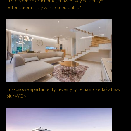
Historyczne nieruchomości inwestycyjne z dużym
potencjałem – czy warto kupić pałac?
Luksusowe apartamenty inwestycyjne na sprzedaż z bazy
biur WGN