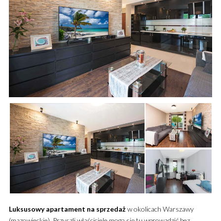
Luksusowy
apartament
na sprzedaż
w okolicach Warszawy
(mazowieckie). Przyszli właściciele mogą się tu wprowadzić bez