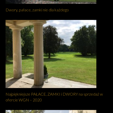
Dwory, pałace, zamki nie dla każdego
Najpiękniejsze PAŁACE, ZAMKI i DWORY na sprzedaż w
ofercie WGN – 2020