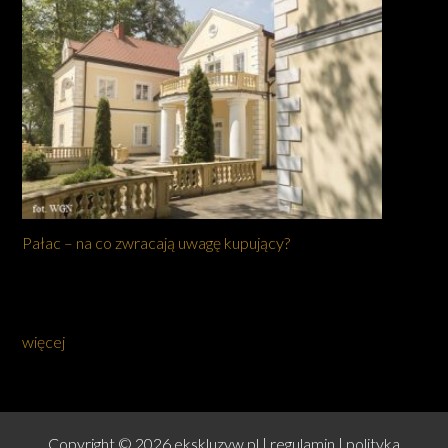
Pałac – na co zwracają uwagę kupujący?
więcej
Copyright © 2026 ekskluzyw.pl |
regulamin
|
polityka