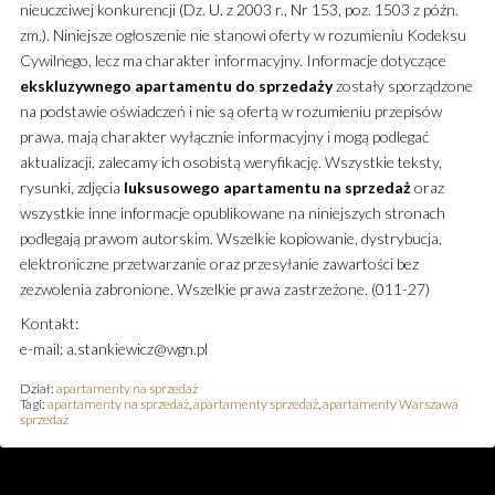
nieuczciwej konkurencji (Dz. U. z 2003 r., Nr 153, poz. 1503 z późn.
zm.). Niniejsze ogłoszenie nie stanowi oferty w rozumieniu Kodeksu
Cywilnego, lecz ma charakter informacyjny. Informacje dotyczące
ekskluzywnego
apartamentu
do sprzedaży
zostały sporządzone
na podstawie oświadczeń i nie są ofertą w rozumieniu przepisów
prawa, mają charakter wyłącznie informacyjny i mogą podlegać
aktualizacji, zalecamy ich osobistą weryfikację. Wszystkie teksty,
rysunki, zdjęcia
luksusowego
apartamentu
na sprzedaż
oraz
wszystkie inne informacje opublikowane na niniejszych stronach
podlegają prawom autorskim. Wszelkie kopiowanie, dystrybucja,
elektroniczne przetwarzanie oraz przesyłanie zawartości bez
zezwolenia zabronione. Wszelkie prawa zastrzeżone. (011-27)
Kontakt:
e-mail: a.stankiewicz@wgn.pl
Dział:
apartamenty na sprzedaż
Tagi:
apartamenty na sprzedaż
,
apartamenty sprzedaż
,
apartamenty Warszawa
sprzedaż