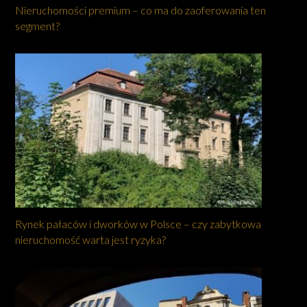
Nieruchomości premium – co ma do zaoferowania ten
segment?
Rynek pałaców i dworków w Polsce – czy zabytkowa
nieruchomość warta jest ryzyka?