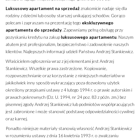
Luksusowy
apartament
na sprzedaż
znakomicie nadaje się dla
rodziny z dziećmi lub osoby starszej unikającej schodów. Gorąco
polecam i zapraszam na prezentację tego
ekskluzywnego
apartamentu
do sprzedaży
. Zapewniamy pełną obsługę przy
pozyskaniu kredytu na zakup
luksusowego
apartamentu
. Naszym
atutem jest profesjonalizm, bezpieczeństwo i zadowolenie naszych
klientów. Najlepszych informacji udzieli Państwu Andrzej Stankiewicz.
Właścicielem ogłoszenia wraz z jej elementami jest Andrzej
Stankiewicz. Wszelkie prawa zastrzeżone. Kopiowanie,
rozpowszechnianie oraz korzystanie z niniejszych materiałów w
jakikolwiek inny sposób wykraczający poza dozwolony użytek
określony przepisami ustawy z 4 lutego 1994 r. o prawie autorskim i
prawach pokrewnych (Dz. U. 1994, nr 24 poz. 83 z późn. zm.) bez
pisemnej zgody Andrzej Stankiewicz lub podmiotów współpracujących
jest zabronione i może stanowić podstawę odpowiedzialności cywilnej
oraz karnej.
Ponadto niniejsze materiały stanowią własność Andrzej Stankiewicz
w rozumieniu ustawy z dnia 16 kwietnia 1993 r. o zwalczaniu