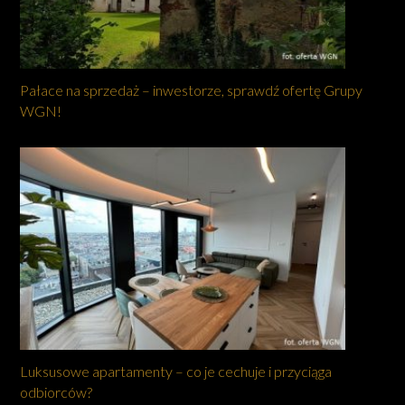
Pałace na sprzedaż – inwestorze, sprawdź ofertę Grupy
WGN!
Luksusowe apartamenty – co je cechuje i przyciąga
odbiorców?