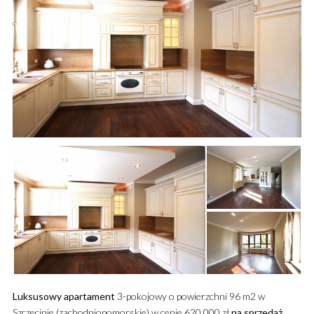
Luksusowy
apartament
3-pokojowy o powierzchni 96 m2 w
Szczecinie (zachodniopomorskie) w cenie 620 000 zł
na sprzedaż
.