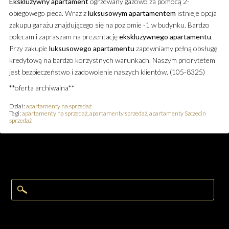
Ekskluzywny
apartament
ogrzewany gazowo za pomocą 2-
obiegowego pieca. Wraz z
luksusowym
apartamentem
istnieje opcja
zakupu garażu znajdującego się na poziomie -1 w budynku. Bardzo
polecam i zapraszam na prezentację
ekskluzywnego
apartamentu
.
Przy zakupie
luksusowego
apartamentu
zapewniamy pełną obsługę
kredytową na bardzo korzystnych warunkach. Naszym priorytetem
jest bezpieczeństwo i zadowolenie naszych klientów. (105-8325)
**oferta archiwalna**
Dział:
apartamenty na sprzedaż
Tagi:
apartamenty na sprzedaż
,
apartamenty sprzedaż
,
apartamenty Szczecin
sprzedaż