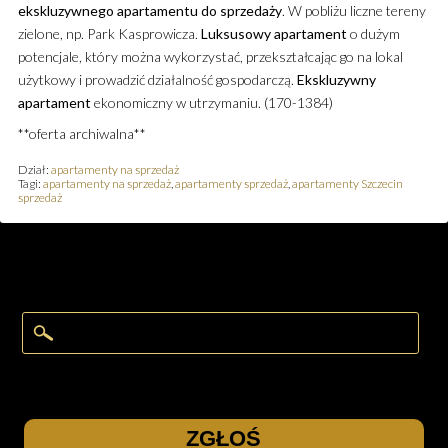
ekskluzywnego
apartamentu
do sprzedaży
. W pobliżu liczne tereny
zielone, np. Park Kasprowicza.
Luksusowy
apartament
o dużym
potencjale, który można wykorzystać, przekształcając go na lokal
użytkowy i prowadzić działalność gospodarczą.
Ekskluzywny
apartament
ekonomiczny w utrzymaniu. (170-1384)
**oferta archiwalna**
Dział:
apartamenty na sprzedaż
Tagi:
apartamenty na sprzedaż
,
apartamenty sprzedaż
,
apartamenty Szczecin
sprzedaż
ZGŁOŚ