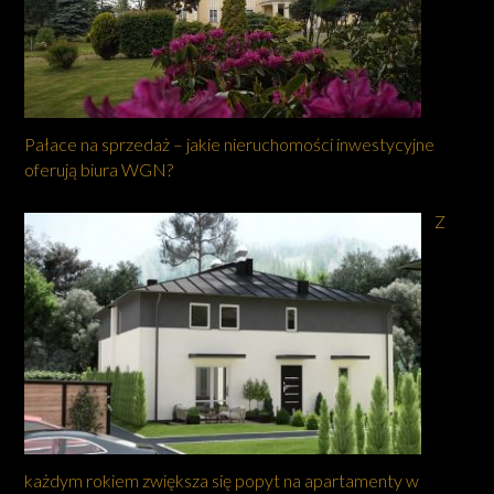
Pałace na sprzedaż – jakie nieruchomości inwestycyjne
oferują biura WGN?
Z
każdym rokiem zwiększa się popyt na apartamenty w