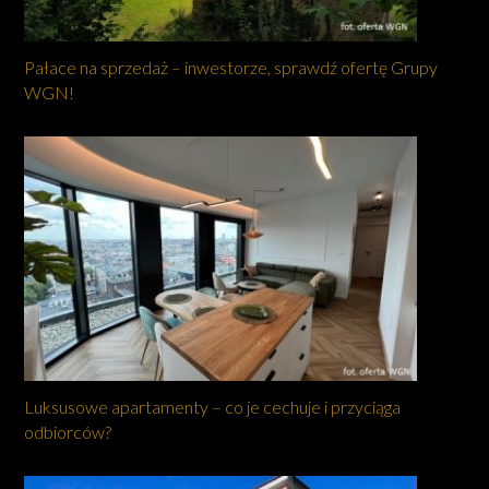
Pałace na sprzedaż – inwestorze, sprawdź ofertę Grupy
WGN!
Luksusowe apartamenty – co je cechuje i przyciąga
odbiorców?